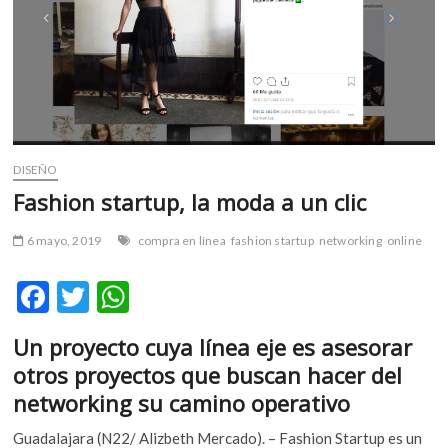
m
v
o
l
g
e
r
DISEÑO
s
k
Fashion startup, la moda a un clic
o
p
6 mayo, 2019
compra en línea
fashion startup
networking
online
e
n
F
T
W
v
ac
w
h
o
Un proyecto cuya línea eje es asesorar
l
e
itt
at
g
otros proyectos que buscan hacer del
b
er
s
e
networking su camino operativo
r
o
A
s
Guadalajara (N22/ Alizbeth Mercado). – Fashion Startup es un