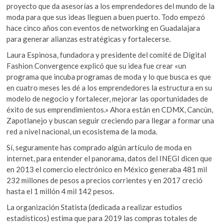
o
p
k
proyecto que da asesorías a los emprendedores del mundo de la
k
p
o
moda para que sus ideas lleguen a buen puerto. Todo empezó
p
hace cinco años con eventos de networking en Guadalajara
e
para generar alianzas estratégicas y fortalecerse.
n
Laura Espinosa, fundadora y presidente del comité de Digital
Fashion Convergence explicó que su idea fue crear «un
programa que incuba programas de moda y lo que busca es que
en cuatro meses les dé a los emprendedores la estructura en su
modelo de negocio y fortalecer, mejorar las oportunidades de
éxito de sus emprendimientos.» Ahora están en CDMX, Cancún,
Zapotlanejo y buscan seguir creciendo para llegar a formar una
red a nivel nacional, un ecosistema de la moda.
Sí, seguramente has comprado algún artículo de moda en
internet, para entender el panorama, datos del INEGI dicen que
en 2013 el comercio electrónico en México generaba 481 mil
232 millones de pesos a precios corrientes y en 2017 creció
hasta el 1 millón 4 mil 142 pesos.
La organización Statista (dedicada a realizar estudios
estadísticos) estima que para 2019 las compras totales de