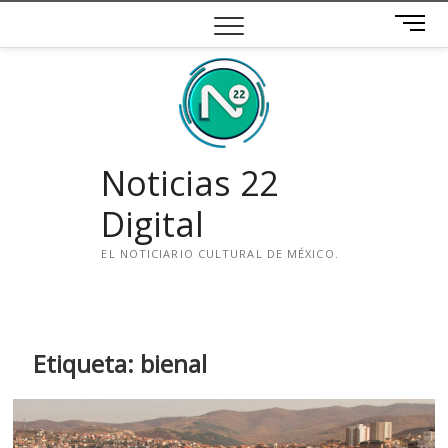
Saltar
B
al
o
contenido
t
ó
n
d
e
Noticias 22
m
e
Digital
n
ú
EL NOTICIARIO CULTURAL DE MÉXICO.
i
n
s
t
Etiqueta:
bienal
a
g
r
a