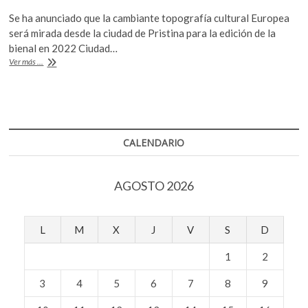
ac
w
h
k
Se ha anunciado que la cambiante topografía cultural Europea
o
e
itt
at
será mirada desde la ciudad de Pristina para la edición de la
p
b
er
s
bienal en 2022 Ciudad…
e
La
Ver más ...
o
A
n
Manifesta
14,
o
p
en
k
p
Kosovo
CALENDARIO
AGOSTO 2026
L
M
X
J
V
S
D
1
2
3
4
5
6
7
8
9