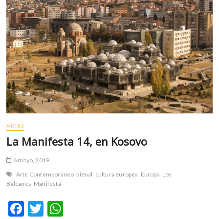
m
v
o
l
g
e
r
s
k
o
p
ARTES
e
n
La Manifesta 14, en Kosovo
v
o
6 mayo, 2019
l
Arte Contemporáneo
bienal
cultura europea
Europa
Los
g
Balcanes
Manifesta
e
r
F
T
W
s