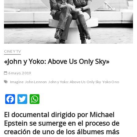
m
v
o
l
g
e
r
CINE Y TV
s
k
«John y Yoko: Above Us Only Sky»
o
p
6 mayo, 2019
e
Imagine
John Lennon
John y Yoko: Above Us Only Sky
Yoko Ono
n
v
F
T
W
o
ac
w
h
l
El documental dirigido por Michael
g
e
itt
at
e
Epstein se sumerge en el proceso de
b
er
s
r
creación de uno de los álbumes más
s