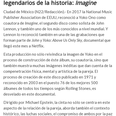
o
A
legendarios de la historia:
Imagine
k
o
p
o
Ciudad de México (N22/Redacción).- En 2017 la National Music
p
k
p
Publisher Association de EEUU, reconoció a Yoko Ono como
e
coautora de
Imagine
, el segundo disco como solista de John
n
Lennon, y también uno de los más conocidos a nivel mundial. Y
Lennon lo reconoció también en una de las grabaciones que
forman parte de
John y Yoko: Above Us Only Sky
, documental que
llegó este mes a Netflix.
Esta producción no sólo reivindica la imagen de Yoko en el
proceso de construcción de éste álbum, su coautoría, sino que
también muestra muchas imágenes inéditas que dan cuenta de la
compenetración física, mental y artística de la pareja. El
proceso de creación de este disco publicado en 1971 y
reconocido en 2003 en el puesto 76 de los mejores 500
álbumes de todos los tiempos según Rolling Stones, es
desvelado en este documental.
Dirigido por Michael Epstein, la cinta no sólo se centra en este
aspecto de la relación de la pareja, aborda también el contexto
histórico, las luchas sociales, el compromiso de ambos por la paz