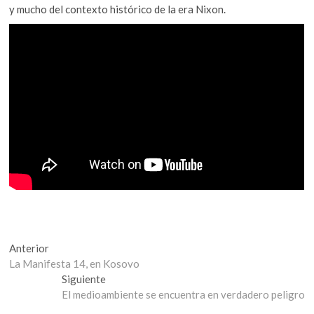
y mucho del contexto histórico de la era Nixon.
Navegación
Entrada
Anterior
anterior:
La Manifesta 14, en Kosovo
de
Entrada
Siguiente
entradas
siguiente:
El medioambiente se encuentra en verdadero peligro