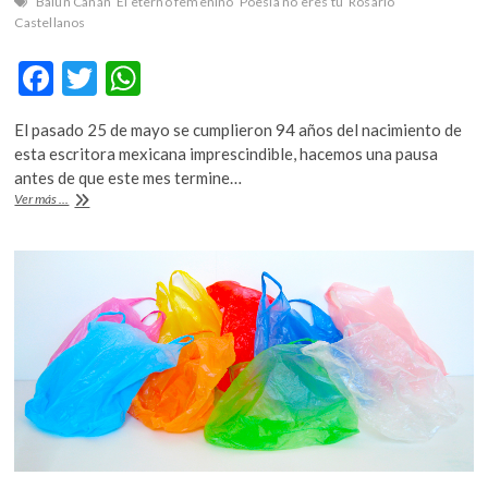
Balún Canán
El eterno femenino
Poesía no eres tú
Rosario
Castellanos
F
T
W
ac
w
h
El pasado 25 de mayo se cumplieron 94 años del nacimiento de
e
itt
at
esta escritora mexicana imprescindible, hacemos una pausa
b
er
s
antes de que este mes termine…
#Gaceta22:
Ver más ...
o
A
Rosario
Castellanos:
o
p
Ser
k
p
escritura,
ser
escritora