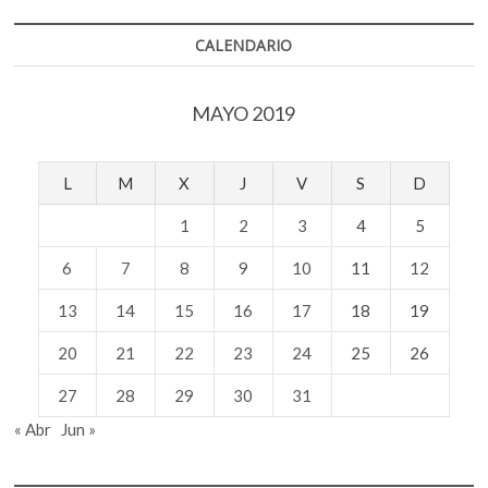
k
p
a
las
CALENDARIO
mujeres
MAYO 2019
L
M
X
J
V
S
D
1
2
3
4
5
6
7
8
9
10
11
12
13
14
15
16
17
18
19
20
21
22
23
24
25
26
27
28
29
30
31
« Abr
Jun »