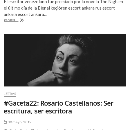
El escritor venezolano fue premiado por la novela The Nigh en
k
e
itt
at
el último día de la Bienal keçiören escort ankara rus escort
o
b
er
s
ankara escort ankara…
p
Rodrigo
Ver más ...
e
o
A
Blanco
n
Calderón,
o
p
gana
k
p
la
III
Bienal
de
Novela
Mario
Vargas
Llosa
LETRAS
#Gaceta22: Rosario Castellanos: Ser
escritura, ser escritora
30 mayo, 2019