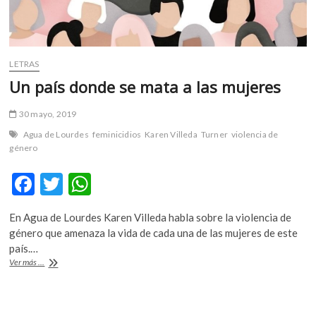
LETRAS
Un país donde se mata a las mujeres
30 mayo, 2019
Agua de Lourdes
feminicidios
Karen Villeda
Turner
violencia de
género
F
T
W
ac
w
h
En Agua de Lourdes Karen Villeda habla sobre la violencia de
e
itt
at
género que amenaza la vida de cada una de las mujeres de este
b
er
s
país.…
Un
Ver más ...
o
A
país
donde
o
p
se
mata