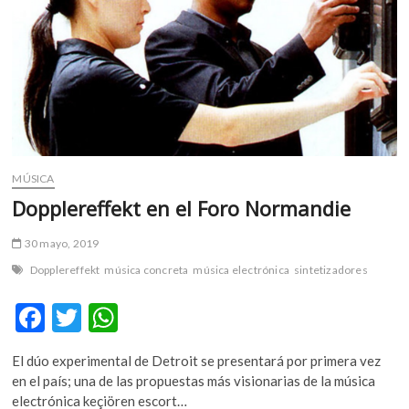
MÚSICA
Dopplereffekt en el Foro Normandie
30 mayo, 2019
Dopplereffekt
música concreta
música electrónica
sintetizadores
F
T
W
ac
w
h
El dúo experimental de Detroit se presentará por primera vez
e
itt
at
en el país; una de las propuestas más visionarias de la música
b
er
s
electrónica keçiören escort…