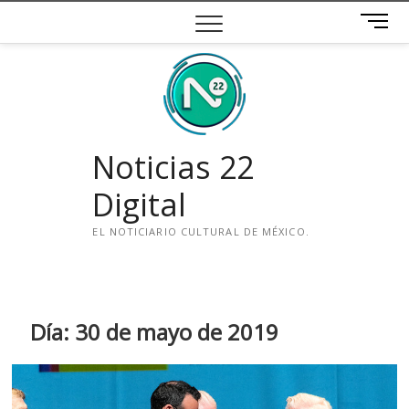
Saltar
B
al
o
contenido
t
ó
n
d
e
Noticias 22
m
e
Digital
n
ú
EL NOTICIARIO CULTURAL DE MÉXICO.
i
n
s
t
Día:
30 de mayo de 2019
a
g
r
a