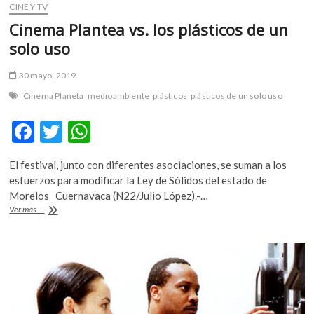
CINE Y TV
Cinema Plantea vs. los plásticos de un
solo uso
30 mayo, 2019
Cinema Planeta
medioambiente
plásticos
plásticos de un solo uso
F
T
W
ac
w
h
El festival, junto con diferentes asociaciones, se suman a los
e
itt
at
esfuerzos para modificar la Ley de Sólidos del estado de
b
er
s
Morelos Cuernavaca (N22/Julio López).-…
Cinema
Ver más ...
o
A
Plantea
vs.
o
p
los
k
p
plásticos
de
un
solo
uso