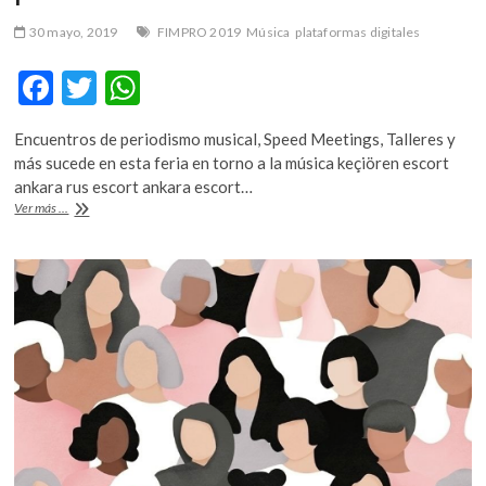
30 mayo, 2019
FIMPRO 2019
Música
plataformas digitales
F
T
W
ac
w
h
Encuentros de periodismo musical, Speed Meetings, Talleres y
e
itt
at
más sucede en esta feria en torno a la música keçiören escort
b
er
s
ankara rus escort ankara escort…
FIMPRO
Ver más ...
o
A
2019,
espacio
o
p
de
k
p
promoción
y
punto
de
encuentro