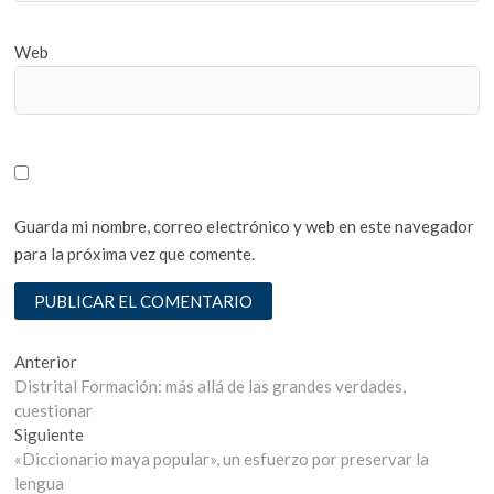
Web
Guarda mi nombre, correo electrónico y web en este navegador
para la próxima vez que comente.
Navegación
Entrada
Anterior
anterior:
Distrital Formación: más allá de las grandes verdades,
de
cuestionar
entradas
Entrada
Siguiente
siguiente:
«Diccionario maya popular», un esfuerzo por preservar la
lengua