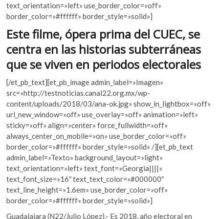
k
text_orientation=»left» use_border_color=»off»
o
A
o
border_color=»#ffffff» border_style=»solid»]
o
p
p
Este filme, ópera prima del CUEC, se
e
k
p
centra en las historias subterráneas
n
que se viven en periodos electorales
[/et_pb_text][et_pb_image admin_label=»Imagen»
src=»http://testnoticias.canal22.org.mx/wp-
content/uploads/2018/03/ana-ok.jpg» show_in_lightbox=»off»
url_new_window=»off» use_overlay=»off» animation=»left»
sticky=»off» align=»center» force_fullwidth=»off»
always_center_on_mobile=»on» use_border_color=»off»
border_color=»#ffffff» border_style=»solid» /][et_pb_text
admin_label=»Texto» background_layout=»light»
text_orientation=»left» text_font=»Georgia||||»
text_font_size=»16″ text_text_color=»#000000″
text_line_height=»1.6em» use_border_color=»off»
border_color=»#ffffff» border_style=»solid»]
Guadalajara (N22/Julio López).- Es 2018, año electoral en