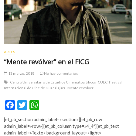
m
v
o
l
g
e
r
s
ARTES
k
“Mente revólver” en el FICG
o
p
13 marzo, 2018
No hay comentarios
e
Centro Universitario de Estudios Cinematográficos
CUEC
Festival
n
Internacional de Cine de Guadalajara
Mente revólver
v
o
F
T
W
l
ac
w
h
g
e
[et_pb_section admin_label=»section»][et_pb_row
e
itt
at
r
admin_label=»row»][et_pb_column type=»4_4″][et_pb_text
b
er
s
s
admin_label=»Texto» background_layout=»light»