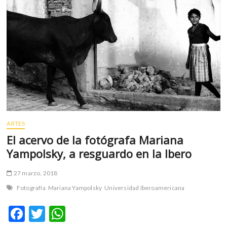
Guanajuato
ARTES
El acervo de la fotógrafa Mariana
Yampolsky, a resguardo en la Ibero
27 marzo, 2018
Fotografía
Mariana Yampolsky
Universidad Iberoamericana
F
T
W