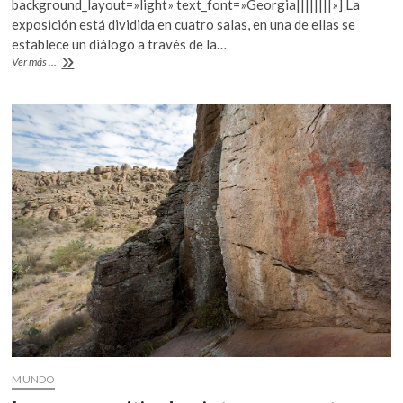
b
er
s
background_layout=»light» text_font=»Georgia||||||||»] La
k
exposición está dividida en cuatro salas, en una de ellas se
o
A
o
establece un diálogo a través de la…
p
o
p
Llega
Ver más ...
e
“Chucho
k
p
n
Reyes.
La
Fiesta
del
Color”
a
Bellas
Artes
MUNDO