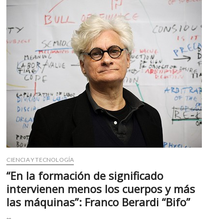
icónico
paraguas
del
Museo
Nacional
de
Antropología
CIENCIA Y TECNOLOGÍA
“En la formación de significado
intervienen menos los cuerpos y más
las máquinas”: Franco Berardi “Bifo”