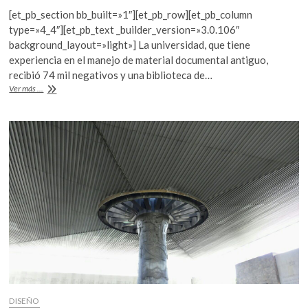
ac
w
h
[et_pb_section bb_built=»1″][et_pb_row][et_pb_column
e
itt
at
type=»4_4″][et_pb_text _builder_version=»3.0.106″
b
er
s
background_layout=»light»] La universidad, que tiene
experiencia en el manejo de material documental antiguo,
o
A
recibió 74 mil negativos y una biblioteca de…
o
p
El
Ver más ...
acervo
k
p
de
la
fotógrafa
Mariana
Yampolsky,
a
resguardo
en
la
Ibero
DISEÑO