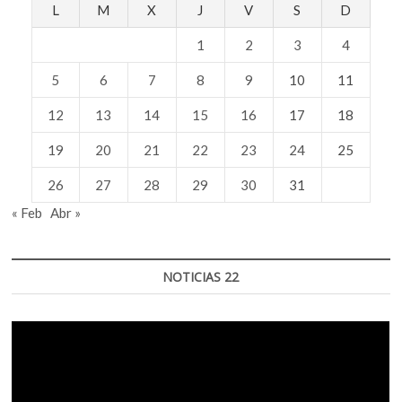
L
M
X
J
V
S
D
Berardi
“Bifo”
1
2
3
4
5
6
7
8
9
10
11
12
13
14
15
16
17
18
19
20
21
22
23
24
25
26
27
28
29
30
31
« Feb
Abr »
NOTICIAS 22