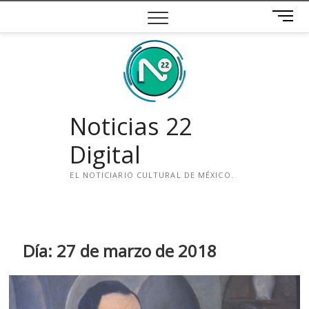
Saltar
B
al
o
contenido
t
ó
n
d
e
Noticias 22
m
e
Digital
n
ú
EL NOTICIARIO CULTURAL DE MÉXICO.
i
n
s
t
Día:
27 de marzo de 2018
a
g
r
a