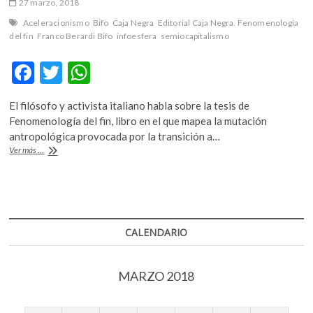
27 marzo, 2018
Aceleracionismo
Bifo
Caja Negra
Editorial Caja Negra
Fenomenología
del fin
Franco Berardi Bifo
infoesfera
semiocapitalismo
F
T
W
ac
w
h
El filósofo y activista italiano habla sobre la tesis de
e
itt
at
Fenomenología del fin, libro en el que mapea la mutación
b
er
s
antropológica provocada por la transición a…
“En
Ver más ...
o
A
la
formación
o
p
de
k
p
significado
intervienen
menos
CALENDARIO
los
cuerpos
y
MARZO 2018
más
las
máquinas”:
Franco