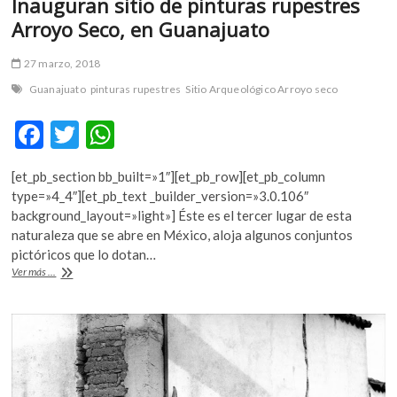
Inauguran sitio de pinturas rupestres
Arroyo Seco, en Guanajuato
27 marzo, 2018
Guanajuato
pinturas rupestres
Sitio Arqueológico Arroyo seco
F
T
W
ac
w
h
[et_pb_section bb_built=»1″][et_pb_row][et_pb_column
e
itt
at
type=»4_4″][et_pb_text _builder_version=»3.0.106″
b
er
s
background_layout=»light»] Éste es el tercer lugar de esta
naturaleza que se abre en México, aloja algunos conjuntos
o
A
pictóricos que lo dotan…
o
p
Inauguran
Ver más ...
sitio
k
p
de
pinturas
rupestres
Arroyo
Seco,
en