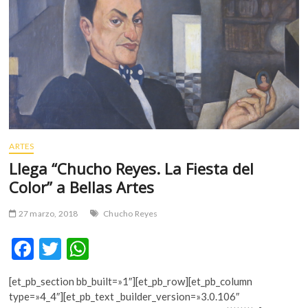
m
v
o
l
g
e
r
s
k
ARTES
o
p
Llega “Chucho Reyes. La Fiesta del
e
Color” a Bellas Artes
n
v
27 marzo, 2018
Chucho Reyes
o
l
F
T
W
g
ac
w
h
e
[et_pb_section bb_built=»1″][et_pb_row][et_pb_column
r
e
itt
at
type=»4_4″][et_pb_text _builder_version=»3.0.106″
s