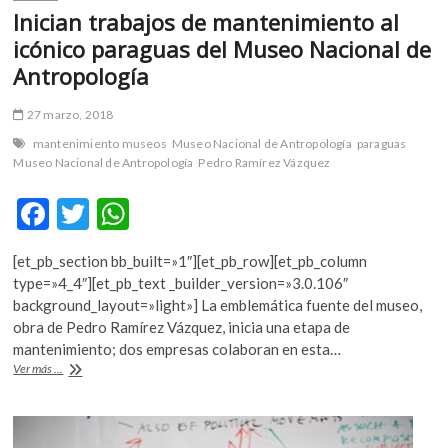
Inician trabajos de mantenimiento al
icónico paraguas del Museo Nacional de
Antropología
27 marzo, 2018
mantenimiento museos
Museo Nacional de Antropología
paraguas
Museo Nacional de Antropología
Pedro Ramírez Vázquez
F
T
W
ac
w
h
[et_pb_section bb_built=»1″][et_pb_row][et_pb_column
e
itt
at
type=»4_4″][et_pb_text _builder_version=»3.0.106″
b
er
s
background_layout=»light»] La emblemática fuente del museo,
obra de Pedro Ramírez Vázquez, inicia una etapa de
o
A
mantenimiento; dos empresas colaboran en esta…
o
p
Inician
Ver más ...
trabajos
k
p
de
mantenimiento
al