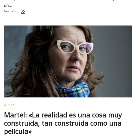
un…
k
p
La
Ver más ...
imperiosa
necesidad
creativa
ARTES
Martel: «La realidad es una cosa muy
construida, tan construida como una
película»