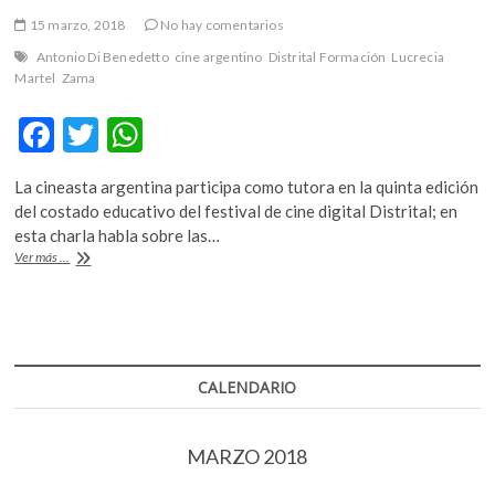
15 marzo, 2018
No hay comentarios
Antonio Di Benedetto
cine argentino
Distrital Formación
Lucrecia
Martel
Zama
F
T
W
ac
w
h
La cineasta argentina participa como tutora en la quinta edición
e
itt
at
del costado educativo del festival de cine digital Distrital; en
b
er
s
esta charla habla sobre las…
Martel:
Ver más ...
o
A
«La
realidad
o
p
es
k
p
una
cosa
muy
CALENDARIO
construida,
tan
construida
MARZO 2018
como
una
película»