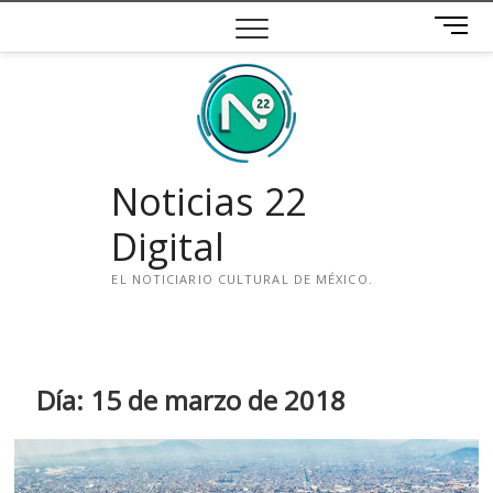
Saltar
B
al
o
contenido
t
ó
n
d
e
Noticias 22
m
e
Digital
n
ú
EL NOTICIARIO CULTURAL DE MÉXICO.
i
n
s
t
Día:
15 de marzo de 2018
a
g
r
a