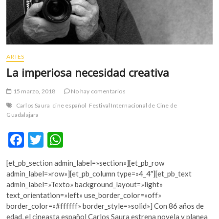
ARTES
La imperiosa necesidad creativa
15 marzo, 2018
No hay comentarios
Carlos Saura
cine español
Festival Internacional de Cine de
Guadalajara
F
T
W
ac
w
h
[et_pb_section admin_label=»section»][et_pb_row
e
itt
at
admin_label=»row»][et_pb_column type=»4_4″][et_pb_text
b
er
s
admin_label=»Texto» background_layout=»light»
text_orientation=»left» use_border_color=»off»
o
A
border_color=»#ffffff» border_style=»solid»] Con 86 años de
o
p
edad, el cineasta español Carlos Saura estrena novela y planea