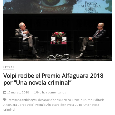
LETRAS
Volpi recibe el Premio Alfaguara 2018
por “Una novela criminal”
15 marzo, 2018
No hay comentarios
campaña antidrogas
desapariciones México
Donald Trump
Editorial
Alfaguara
Jorge Volpi
Premio Alfaguara de novela 2018
Una novela
criminal