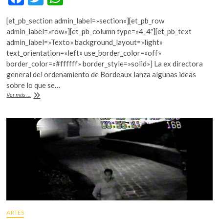
k
ac
w
h
o
[et_pb_section admin_label=»section»][et_pb_row
e
itt
at
p
admin_label=»row»][et_pb_column type=»4_4″][et_pb_text
e
b
er
s
admin_label=»Texto» background_layout=»light»
n
text_orientation=»left» use_border_color=»off»
o
A
border_color=»#ffffff» border_style=»solid»] La ex directora
o
p
general del ordenamiento de Bordeaux lanza algunas ideas
sobre lo que se…
k
p
Francia
Ver más ...
en
Mextrópoli
2018
ARTES