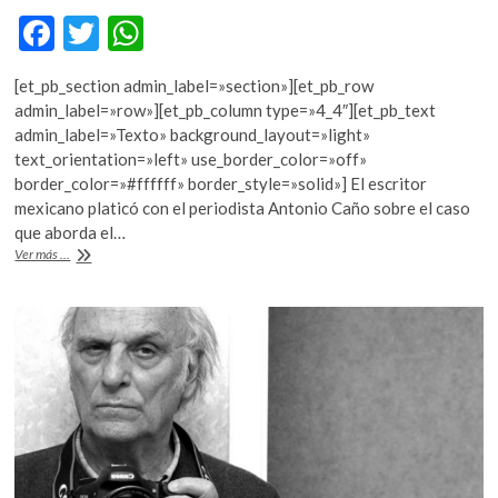
F
T
W
ac
w
h
[et_pb_section admin_label=»section»][et_pb_row
e
itt
at
admin_label=»row»][et_pb_column type=»4_4″][et_pb_text
b
er
s
admin_label=»Texto» background_layout=»light»
text_orientation=»left» use_border_color=»off»
o
A
border_color=»#ffffff» border_style=»solid»] El escritor
o
p
mexicano platicó con el periodista Antonio Caño sobre el caso
que aborda el…
k
p
Volpi
Ver más ...
recibe
el
Premio
Alfaguara
2018
por
“Una
novela
criminal”