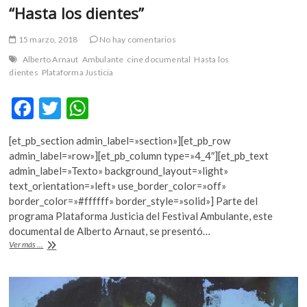
“Hasta los dientes”
15 marzo, 2018
No hay comentarios
Alberto Arnaut
Ambulante
cine documental
Hasta los
dientes
Plataforma Justicia
F
T
W
ac
w
h
[et_pb_section admin_label=»section»][et_pb_row
e
itt
at
admin_label=»row»][et_pb_column type=»4_4″][et_pb_text
b
er
s
admin_label=»Texto» background_layout=»light»
text_orientation=»left» use_border_color=»off»
o
A
border_color=»#ffffff» border_style=»solid»] Parte del
o
p
programa Plataforma Justicia del Festival Ambulante, este
documental de Alberto Arnaut, se presentó…
k
p
“Hasta
Ver más ...
los
dientes”