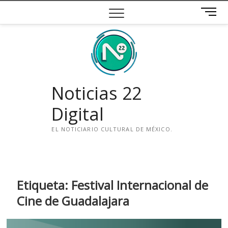
Saltar
B
al
o
contenido
t
ó
n
d
e
Noticias 22
m
e
Digital
n
ú
EL NOTICIARIO CULTURAL DE MÉXICO.
i
n
s
t
Etiqueta:
Festival Internacional de
a
Cine de Guadalajara
g
r
a