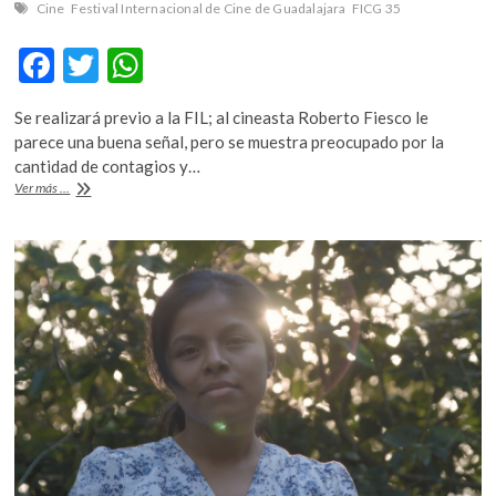
Cine
Festival Internacional de Cine de Guadalajara
FICG 35
F
T
W
ac
w
h
Se realizará previo a la FIL; al cineasta Roberto Fiesco le
e
itt
at
parece una buena señal, pero se muestra preocupado por la
b
er
s
cantidad de contagios y…
El
Ver más ...
o
A
Festival
Internacional
o
p
de
k
p
Cine
de
Guadalajara
se
mantiene
presencial
y
anuncia
nueva
fecha