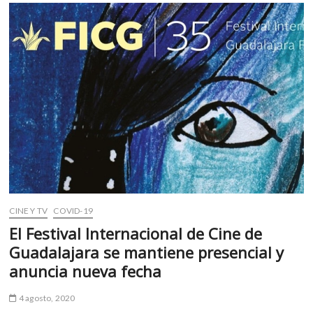
o
p
que
k
p
recorre
México
tras
las
especies
animales
migrantes
CINE Y TV
COVID-19
El Festival Internacional de Cine de
Guadalajara se mantiene presencial y
anuncia nueva fecha
4 agosto, 2020