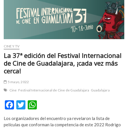
m
v
o
l
g
e
r
CINE Y TV
s
La 37ª edición del Festival Internacional
k
o
de Cine de Guadalajara, ¡cada vez más
p
cerca!
e
n
5 mayo, 2022
v
Cine
Festival Internacional de Cine de Guadalajara
Guadalajara
o
l
F
T
W
g
ac
w
h
e
r
Los organizadores del encuentro ya revelaron la lista de
e
itt
at
s
películas que conforman la competencia de este 2022 Rodrigo