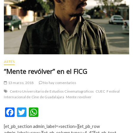
“Tiempo
compartido”
ARTES
“Mente revólver” en el FICG
13 marzo, 2018
No hay comentarios
Centro Universitario de Estudios Cinematográficos
CUEC
Festival
Internacional de Cine de Guadalajara
Mente revólver
F
T
W
ac
w
h
[et_pb_section admin_label=»section»][et_pb_row
e
itt
at
admin_label=»row»][et_pb_column type=»4_4″][et_pb_text