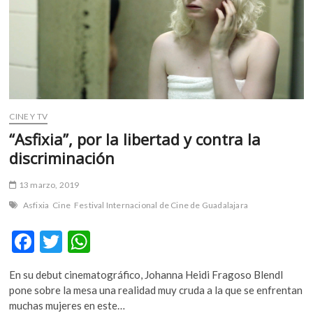
CINE Y TV
“Asfixia”, por la libertad y contra la
discriminación
13 marzo, 2019
Asfixia
Cine
Festival Internacional de Cine de Guadalajara
F
T
W
ac
w
h
En su debut cinematográfico, Johanna Heidi Fragoso Blendl
e
itt
at
pone sobre la mesa una realidad muy cruda a la que se enfrentan
b
er
s
muchas mujeres en este…