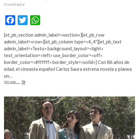
Guadalajara
F
T
W
ac
w
h
[et_pb_section admin_label=»section»][et_pb_row
e
itt
at
admin_label=»row»][et_pb_column type=»4_4″][et_pb_text
b
er
s
admin_label=»Texto» background_layout=»light»
text_orientation=»left» use_border_color=»off»
o
A
border_color=»#ffffff» border_style=»solid»] Con 86 años de
o
p
edad, el cineasta español Carlos Saura estrena novela y planea
un…
k
p
La
Ver más ...
imperiosa
necesidad
creativa