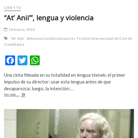
CINE Y TV
“At’ Anii’”, lengua y violencia
14 marzo, 2019
“At’ Anii’
Antonino Isordia Llamazares
Festival Internacional de Cine de
Guadalajara
F
T
W
ac
w
h
Una cinta filmada en su totalidad en lengua téenek; el primer
e
itt
at
impulso de su director: usar esta lengua antes de que
b
er
s
desaparezca; luego, la intención:…
“At’
Ver más ...
o
A
Anii’”,
lengua
o
p
y
k
p
violencia