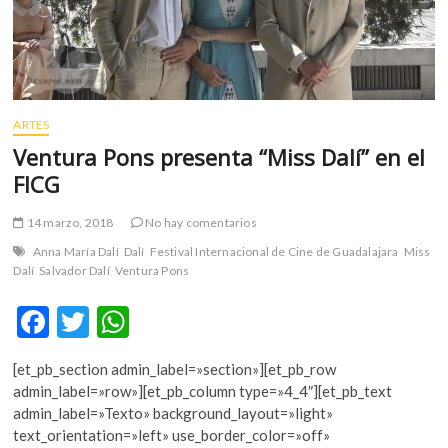
ARTES
Ventura Pons presenta “Miss Dalí” en el
FICG
14 marzo, 2018
No hay comentarios
Anna María Dalí
Dalí
Festival Internacional de Cine de Guadalajara
Miss
Dalí
Salvador Dalí
Ventura Pons
F
T
W
ac
w
h
[et_pb_section admin_label=»section»][et_pb_row
e
itt
at
admin_label=»row»][et_pb_column type=»4_4″][et_pb_text
b
er
s
admin_label=»Texto» background_layout=»light»
text_orientation=»left» use_border_color=»off»