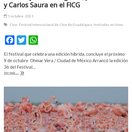
y Carlos Saura en el FICG
5 octubre, 2021
Cine
Festival Internacional de Cine de Guadalajara
festivales en línea
F
T
W
ac
w
h
El festival que celebra una edición híbrida, concluye el próximo
e
itt
at
9 de octubre Ohmar Vera / Ciudad de México Arrancó la edición
b
er
s
36 del Festival…
Homenajes
Ver más ...
o
A
a
Elsa
o
p
Aguirre,
k
p
Julio
Medem
y
Carlos
Saura
en
el
FICG