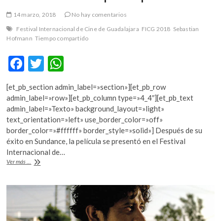
14 marzo, 2018
No hay comentarios
Festival Internacional de Cine de Guadalajara
FICG 2018
Sebastian
Hofmann
Tiempo compartido
F
T
W
ac
w
h
[et_pb_section admin_label=»section»][et_pb_row
e
itt
at
admin_label=»row»][et_pb_column type=»4_4″][et_pb_text
b
er
s
admin_label=»Texto» background_layout=»light»
text_orientation=»left» use_border_color=»off»
o
A
border_color=»#ffffff» border_style=»solid»] Después de su
o
p
éxito en Sundance, la película se presentó en el Festival
Internacional de…
k
p
El
Ver más ...
universo
extraño
de
Sebastián
Hofmann
en