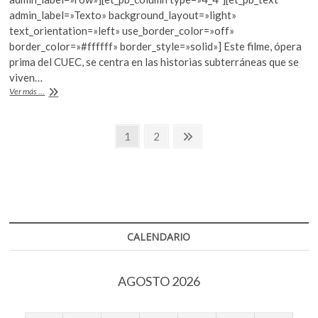
b
er
s
admin_label=»Texto» background_layout=»light»
text_orientation=»left» use_border_color=»off»
o
A
border_color=»#ffffff» border_style=»solid»] Este filme, ópera
o
p
prima del CUEC, se centra en las historias subterráneas que se
viven…
k
p
“Mente
Ver más ...
revólver”
en
Navegación
el
Página
Página
Página
1
2
FICG
siguiente
de
entradas
CALENDARIO
AGOSTO 2026