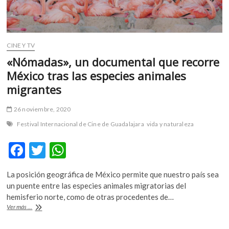
CINE Y TV
«Nómadas», un documental que recorre
México tras las especies animales
migrantes
26 noviembre, 2020
Festival Internacional de Cine de Guadalajara
vida y naturaleza
F
T
W
ac
w
h
La posición geográfica de México permite que nuestro país sea
e
itt
at
un puente entre las especies animales migratorias del
b
er
s
hemisferio norte, como de otras procedentes de…
«Nómadas»,
Ver más ...
o
A
un
documental