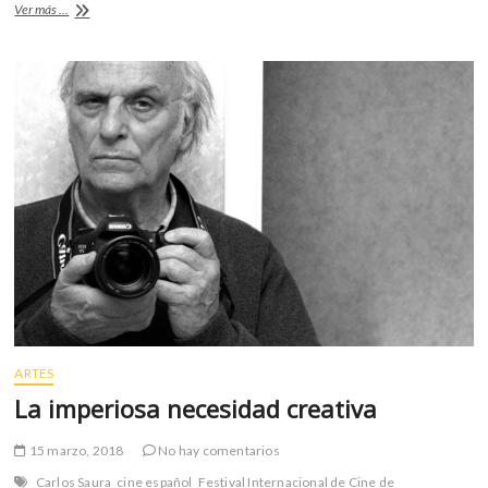
“Asfixia”,
Ver más ...
o
A
por
la
o
p
libertad
k
p
y
contra
la
discriminación
ARTES
La imperiosa necesidad creativa
15 marzo, 2018
No hay comentarios
Carlos Saura
cine español
Festival Internacional de Cine de