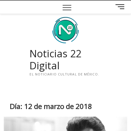
Saltar
B
al
o
contenido
t
ó
n
d
e
Noticias 22
m
e
Digital
n
ú
EL NOTICIARIO CULTURAL DE MÉXICO.
i
n
s
t
Día:
12 de marzo de 2018
a
g
r
a