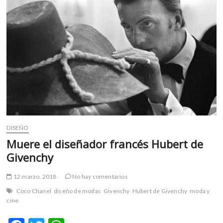
m
v
o
l
g
e
r
s
k
o
p
DISEÑO
e
n
Muere el diseñador francés Hubert de
v
Givenchy
o
l
12 marzo, 2018
No hay comentarios
g
Coco Chanel
diseño de modas
Givenchy
Hubert de Givenchy
moda y
e
cine
r
s