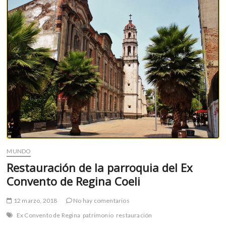
tiempo”
MUNDO
Restauración de la parroquia del Ex
Convento de Regina Coeli
12 marzo, 2018
No hay comentarios
Ex Convento de Regina
patrimonio
restauración