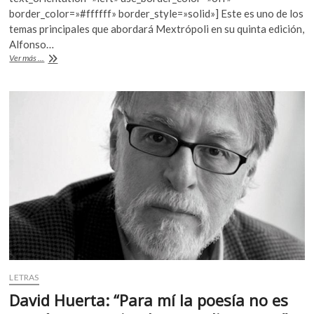
o
A
border_color=»#ffffff» border_style=»solid»] Este es uno de los
o
p
temas principales que abordará Mextrópoli en su quinta edición,
Alfonso…
k
p
Mextrópoli,
Ver más ...
construir
una
cultura
ciudadana
LETRAS
David Huerta: “Para mí la poesía no es