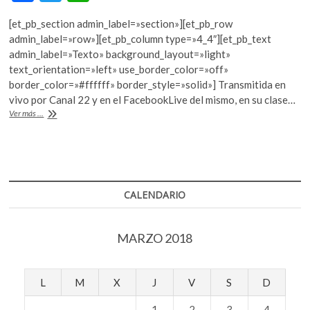
ac
w
h
[et_pb_section admin_label=»section»][et_pb_row
e
itt
at
admin_label=»row»][et_pb_column type=»4_4″][et_pb_text
b
er
s
admin_label=»Texto» background_layout=»light»
text_orientation=»left» use_border_color=»off»
o
A
border_color=»#ffffff» border_style=»solid»] Transmitida en
o
p
vivo por Canal 22 y en el FacebookLive del mismo, en su clase…
“El
Ver más ...
k
p
cine
es
alquimia”:
Guillermo
del
Toro
CALENDARIO
MARZO 2018
L
M
X
J
V
S
D
1
2
3
4