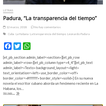
LETRAS
Padura, “La transparencia del tiempo”
12 marzo, 2018
No hay comentarios
Cuba
La Habana
La transparencia del tiempo
Leonardo Padura
F
T
W
ac
w
h
[et_pb_section admin_label=»section»][et_pb_row
e
itt
at
admin_label=»row»][et_pb_column type=»4_4″][et_pb_text
b
er
s
admin_label=»Texto» background_layout=»light»
text_orientation=»left» use_border_color=»off»
o
A
border_color=»#ffffff» border_style=»solid»] En su nueva
o
p
novela el escritor cubano aborda un fenómeno reciente en La
Habana, los…
k
p
Padura,
Ver más ...
“La
transparencia
del