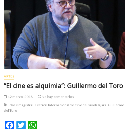
es
un
género,
es
simplemente
literatura”
ARTES
“El cine es alquimia”: Guillermo del Toro
12 marzo, 2018
No hay comentarios
clase magistral
Festival Internacional de Cine de Guadalajara
Guillermo
del Toro
F
T
W