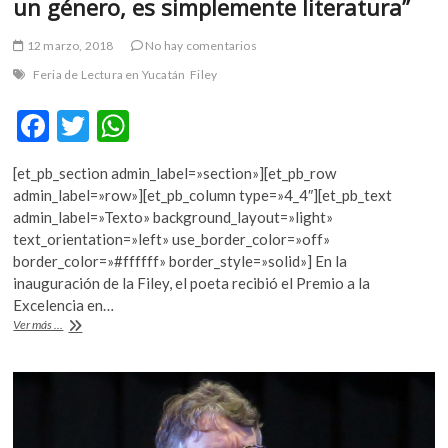
un género, es simplemente literatura”
12 marzo, 2018
No hay comentarios
Feria de Lectura en Yucatán
Filey
F
T
W
ac
w
h
[et_pb_section admin_label=»section»][et_pb_row
e
itt
at
admin_label=»row»][et_pb_column type=»4_4″][et_pb_text
b
er
s
admin_label=»Texto» background_layout=»light»
text_orientation=»left» use_border_color=»off»
o
A
border_color=»#ffffff» border_style=»solid»] En la
o
p
inauguración de la Filey, el poeta recibió el Premio a la
Excelencia en…
k
p
David
Ver más ...
Huerta:
“Para
mí
la
poesía
no