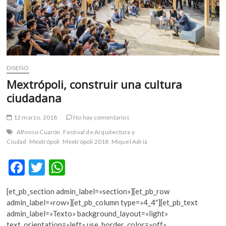
DISEÑO
Mextrópoli, construir una cultura
ciudadana
12 marzo, 2018
No hay comentarios
Alfonso Cuarón
Festival de Arquitectura y
Ciudad
Mextrópoli
Mextrópoli 2018
Miquel Adrià
F
T
W
ac
w
h
[et_pb_section admin_label=»section»][et_pb_row
e
itt
at
admin_label=»row»][et_pb_column type=»4_4″][et_pb_text
b
er
s
admin_label=»Texto» background_layout=»light»
text_orientation=»left» use_border_color=»off»