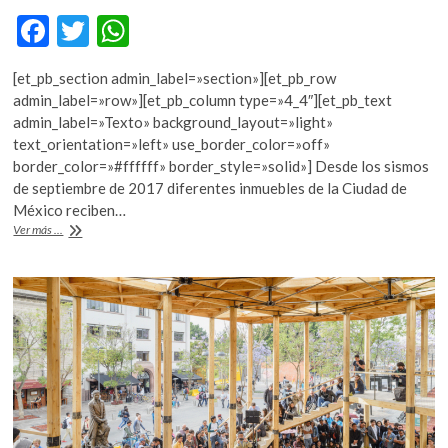
F
T
W
ac
w
h
[et_pb_section admin_label=»section»][et_pb_row
e
itt
at
admin_label=»row»][et_pb_column type=»4_4″][et_pb_text
b
er
s
admin_label=»Texto» background_layout=»light»
text_orientation=»left» use_border_color=»off»
o
A
border_color=»#ffffff» border_style=»solid»] Desde los sismos
o
p
de septiembre de 2017 diferentes inmuebles de la Ciudad de
México reciben…
k
p
Restauración
Ver más ...
de
la
parroquia
del
Ex
Convento
de
Regina
Coeli