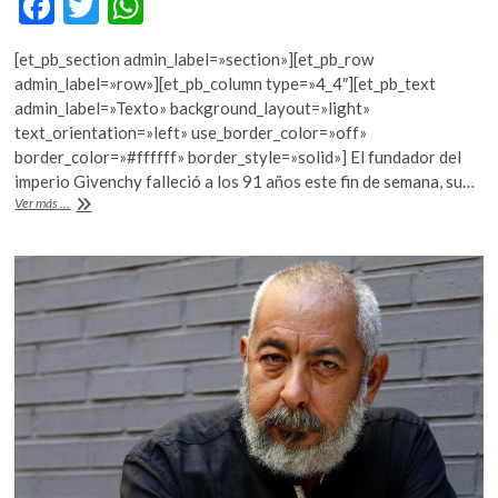
F
T
W
k
ac
w
h
o
p
[et_pb_section admin_label=»section»][et_pb_row
e
itt
at
e
admin_label=»row»][et_pb_column type=»4_4″][et_pb_text
b
er
s
n
admin_label=»Texto» background_layout=»light»
text_orientation=»left» use_border_color=»off»
o
A
border_color=»#ffffff» border_style=»solid»] El fundador del
o
p
imperio Givenchy falleció a los 91 años este fin de semana, su…
Muere
Ver más ...
k
p
el
diseñador
francés
Hubert
de
Givenchy