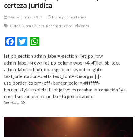
certeza jurídica
24 noviembre, 2017
No hay comentarios
CDMX
Obra Chueca
Reconstrucción
Vivienda
F
T
W
ac
w
h
[et_pb_section admin_label=»section»][et_pb_row
e
itt
at
admin_label=»row»][et_pb_column type=»4_4″][et_pb_text
b
er
s
admin_label=»Texto» background_layout=»light»
text_orientation=»left» text_font=»Georgia||||»
o
A
use_border_color=»off» border_color=»#ffffff»
o
p
border_style=»solid»] El objetivo es recabar información “ya
que el sector público no la está publicitando…
k
p
Obra
Ver más ...
Chueca,
la
plataforma
que
busca
certeza