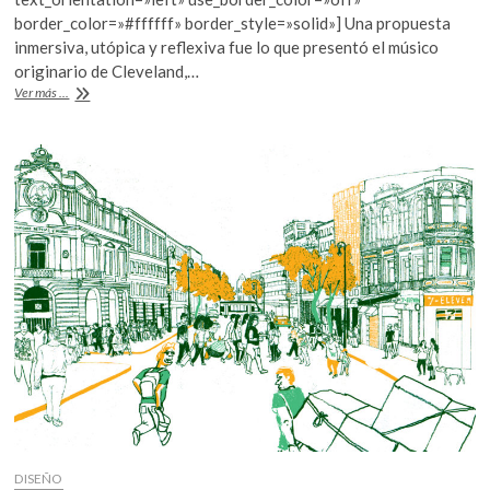
o
A
border_color=»#ffffff» border_style=»solid»] Una propuesta
o
p
inmersiva, utópica y reflexiva fue lo que presentó el músico
originario de Cleveland,…
k
p
De
Ver más ...
ida
y
vuelta
con
Steve
Hauschildt
DISEÑO