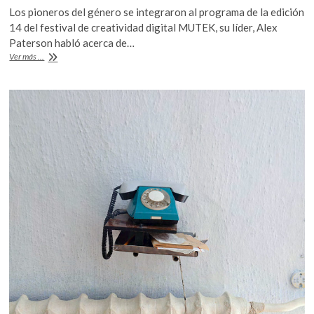
ac
w
h
Los pioneros del género se integraron al programa de la edición
e
itt
at
14 del festival de creatividad digital MUTEK, su líder, Alex
b
er
s
Paterson habló acerca de…
The
Ver más ...
o
A
Orb:
«en
o
p
el
k
p
ambient
las
posibilidades
son
infinitas»