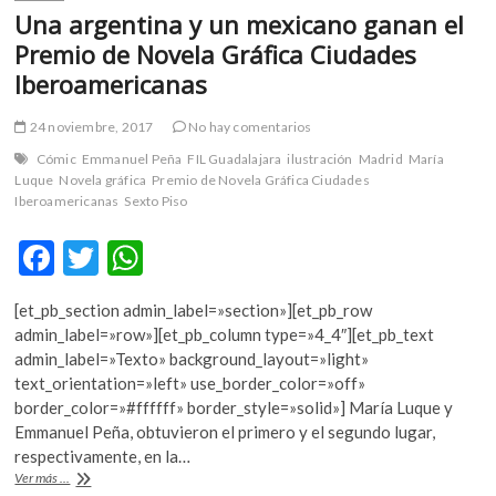
Una argentina y un mexicano ganan el
Premio de Novela Gráfica Ciudades
Iberoamericanas
24 noviembre, 2017
No hay comentarios
Cómic
Emmanuel Peña
FIL Guadalajara
ilustración
Madrid
María
Luque
Novela gráfica
Premio de Novela Gráfica Ciudades
Iberoamericanas
Sexto Piso
F
T
W
ac
w
h
[et_pb_section admin_label=»section»][et_pb_row
e
itt
at
admin_label=»row»][et_pb_column type=»4_4″][et_pb_text
b
er
s
admin_label=»Texto» background_layout=»light»
text_orientation=»left» use_border_color=»off»
o
A
border_color=»#ffffff» border_style=»solid»] María Luque y
o
p
Emmanuel Peña, obtuvieron el primero y el segundo lugar,
respectivamente, en la…
k
p
Una
Ver más ...