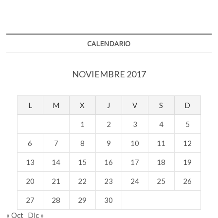
revisa
la
obra
de
Stephen
CALENDARIO
Shore
NOVIEMBRE 2017
L
M
X
J
V
S
D
1
2
3
4
5
6
7
8
9
10
11
12
13
14
15
16
17
18
19
20
21
22
23
24
25
26
27
28
29
30
« Oct
Dic »