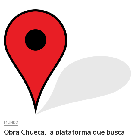
argentina
y
un
mexicano
ganan
el
Premio
de
Novela
Gráfica
Ciudades
Iberoamericanas
MUNDO
Obra Chueca, la plataforma que busca