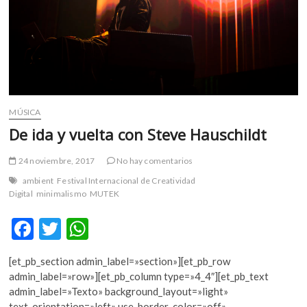
MÚSICA
De ida y vuelta con Steve Hauschildt
24 noviembre, 2017
No hay comentarios
ambient
Festival Internacional de Creatividad
Digital
minimalismo
MUTEK
F
T
W
ac
w
h
[et_pb_section admin_label=»section»][et_pb_row
e
itt
at
admin_label=»row»][et_pb_column type=»4_4″][et_pb_text
b
er
s
admin_label=»Texto» background_layout=»light»
text_orientation=»left» use_border_color=»off»