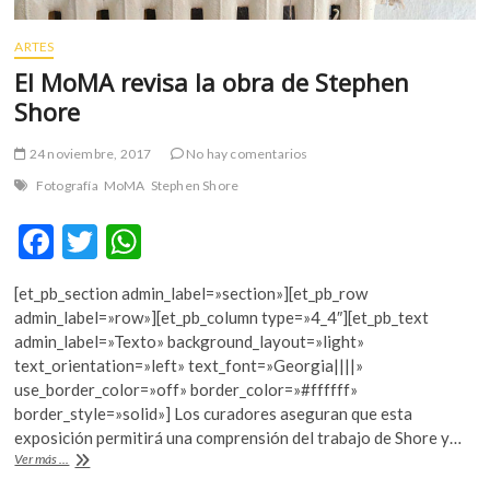
ARTES
El MoMA revisa la obra de Stephen
Shore
24 noviembre, 2017
No hay comentarios
Fotografía
MoMA
Stephen Shore
F
T
W
ac
w
h
[et_pb_section admin_label=»section»][et_pb_row
e
itt
at
admin_label=»row»][et_pb_column type=»4_4″][et_pb_text
b
er
s
admin_label=»Texto» background_layout=»light»
text_orientation=»left» text_font=»Georgia||||»
o
A
use_border_color=»off» border_color=»#ffffff»
o
p
border_style=»solid»] Los curadores aseguran que esta
exposición permitirá una comprensión del trabajo de Shore y…
k
p
El
Ver más ...
MoMA