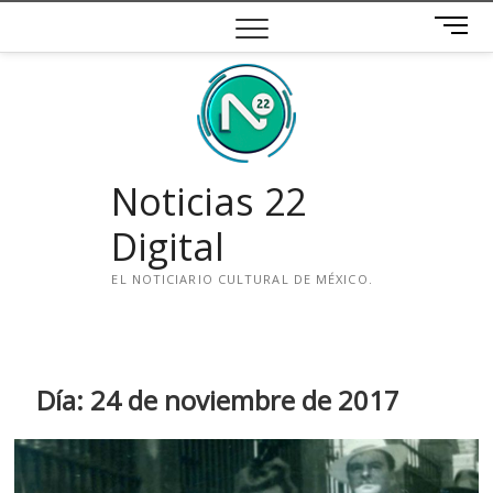
Saltar
B
al
o
contenido
t
ó
n
d
e
Noticias 22
m
e
Digital
n
ú
EL NOTICIARIO CULTURAL DE MÉXICO.
i
n
s
t
Día:
24 de noviembre de 2017
a
g
r
a