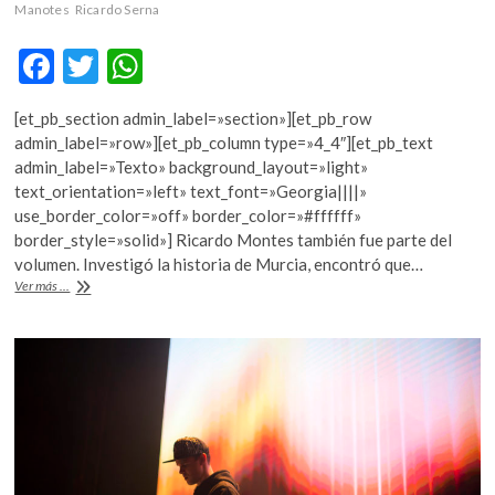
k
Manotes
Ricardo Serna
o
F
T
W
p
e
ac
w
h
n
[et_pb_section admin_label=»section»][et_pb_row
e
itt
at
admin_label=»row»][et_pb_column type=»4_4″][et_pb_text
b
er
s
admin_label=»Texto» background_layout=»light»
text_orientation=»left» text_font=»Georgia||||»
o
A
use_border_color=»off» border_color=»#ffffff»
o
p
border_style=»solid»] Ricardo Montes también fue parte del
volumen. Investigó la historia de Murcia, encontró que…
k
p
Ricardo
Ver más ...
Serna
por
Ana
María
y
Enrique
Serna