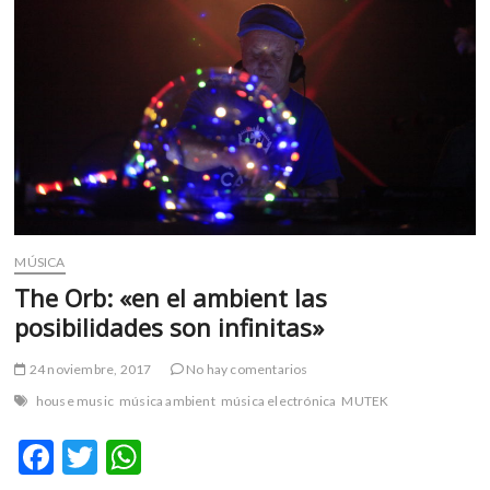
jurídica
MÚSICA
The Orb: «en el ambient las
posibilidades son infinitas»
24 noviembre, 2017
No hay comentarios
house music
música ambient
música electrónica
MUTEK
F
T
W