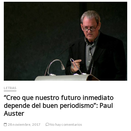
“Linda
67”
LETRAS
“Creo que nuestro futuro inmediato
depende del buen periodismo”: Paul
Auster
28 noviembre, 2017
No hay comentarios