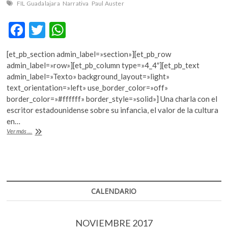
FIL Guadalajara
Narrativa
Paul Auster
F
T
W
ac
w
h
[et_pb_section admin_label=»section»][et_pb_row
e
itt
at
admin_label=»row»][et_pb_column type=»4_4″][et_pb_text
b
er
s
admin_label=»Texto» background_layout=»light»
text_orientation=»left» use_border_color=»off»
o
A
border_color=»#ffffff» border_style=»solid»] Una charla con el
o
p
escritor estadounidense sobre su infancia, el valor de la cultura
en…
k
p
“Creo
Ver más ...
que
nuestro
futuro
inmediato
depende
del
CALENDARIO
buen
periodismo”:
Paul
NOVIEMBRE 2017
Auster