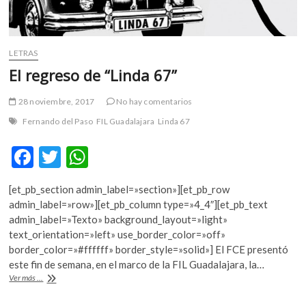
LETRAS
El regreso de “Linda 67”
28 noviembre, 2017
No hay comentarios
Fernando del Paso
FIL Guadalajara
Linda 67
F
T
W
ac
w
h
[et_pb_section admin_label=»section»][et_pb_row
e
itt
at
admin_label=»row»][et_pb_column type=»4_4″][et_pb_text
b
er
s
admin_label=»Texto» background_layout=»light»
text_orientation=»left» use_border_color=»off»
o
A
border_color=»#ffffff» border_style=»solid»] El FCE presentó
o
p
este fin de semana, en el marco de la FIL Guadalajara, la…
El
Ver más ...
k
p
regreso
de