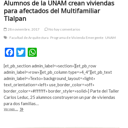
Alumnos de la UNAM crean viviendas
para afectados del Multifamiliar
Tlalpan
28 noviembre, 2017
No hay comentarios
Facultad de Arquitectura
Programa de Vivienda Emergente
UNAM
F
T
W
ac
w
h
[et_pb_section admin_label=»section»][et_pb_row
e
itt
at
admin_label=»row»][et_pb_column type=»4_4″][et_pb_text
b
er
s
admin_label=»Texto» background_layout=»light»
text_orientation=»left» use_border_color=»off»
o
A
border_color=»#ffffff» border_style=»solid»] Parte del Taller
o
p
Carlos Leduc, 25 alumnos construyeron un par de viviendas
para dos familias…
k
p
Alumnos
Ver más ...
de
la
UNAM