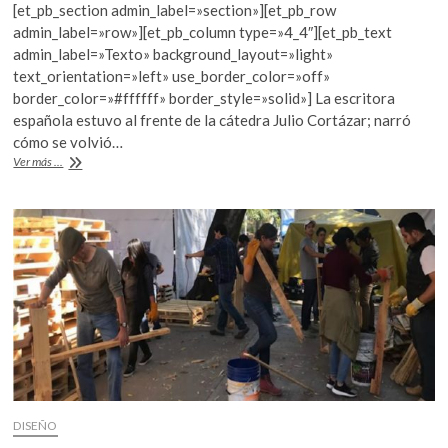
k
[et_pb_section admin_label=»section»][et_pb_row
e
itt
at
o
admin_label=»row»][et_pb_column type=»4_4″][et_pb_text
b
er
s
p
admin_label=»Texto» background_layout=»light»
e
text_orientation=»left» use_border_color=»off»
o
A
n
border_color=»#ffffff» border_style=»solid»] La escritora
o
p
española estuvo al frente de la cátedra Julio Cortázar; narró
cómo se volvió…
k
p
Almudena
Ver más ...
Grandes
mira
al
mundo
desde
la
FIL
Guadalajara
DISEÑO