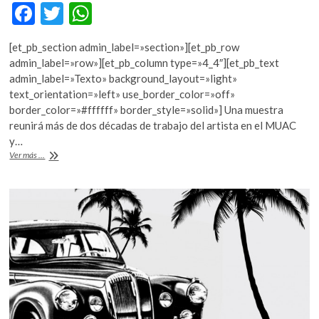
F
T
W
ac
w
h
[et_pb_section admin_label=»section»][et_pb_row
e
itt
at
admin_label=»row»][et_pb_column type=»4_4″][et_pb_text
b
er
s
admin_label=»Texto» background_layout=»light»
text_orientation=»left» use_border_color=»off»
o
A
border_color=»#ffffff» border_style=»solid»] Una muestra
o
p
reunirá más de dos décadas de trabajo del artista en el MUAC
y…
k
p
Veintidós
Ver más ...
años
de
Carlos
Amorales