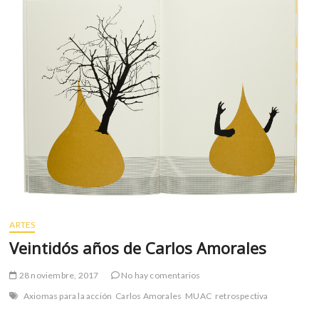
crean
viviendas
para
afectados
del
Multifamiliar
Tlalpan
ARTES
Veintidós años de Carlos Amorales
28 noviembre, 2017
No hay comentarios
Axiomas para la acción
Carlos Amorales
MUAC
retrospectiva