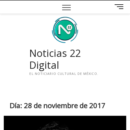
Saltar
B
al
o
contenido
t
ó
n
d
e
Noticias 22
m
e
Digital
n
ú
EL NOTICIARIO CULTURAL DE MÉXICO.
i
n
s
t
Día:
28 de noviembre de 2017
a
g
r
a