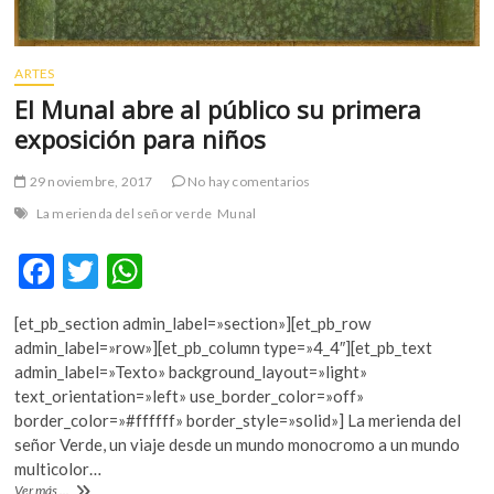
ARTES
El Munal abre al público su primera
exposición para niños
29 noviembre, 2017
No hay comentarios
La merienda del señor verde
Munal
F
T
W
ac
w
h
[et_pb_section admin_label=»section»][et_pb_row
e
itt
at
admin_label=»row»][et_pb_column type=»4_4″][et_pb_text
b
er
s
admin_label=»Texto» background_layout=»light»
text_orientation=»left» use_border_color=»off»
o
A
border_color=»#ffffff» border_style=»solid»] La merienda del
o
p
señor Verde, un viaje desde un mundo monocromo a un mundo
multicolor…
k
p
El
Ver más ...