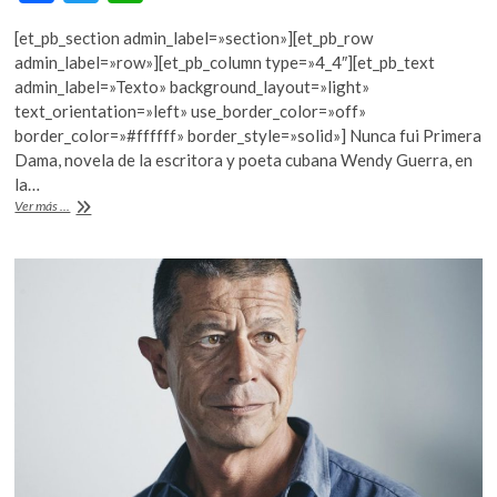
ac
w
h
k
o
[et_pb_section admin_label=»section»][et_pb_row
e
itt
at
p
admin_label=»row»][et_pb_column type=»4_4″][et_pb_text
b
er
s
e
admin_label=»Texto» background_layout=»light»
n
text_orientation=»left» use_border_color=»off»
o
A
border_color=»#ffffff» border_style=»solid»] Nunca fui Primera
o
p
Dama, novela de la escritora y poeta cubana Wendy Guerra, en
la…
k
p
¿Cómo
Ver más ...
es
ser
mujer
en
una
isla
machista?