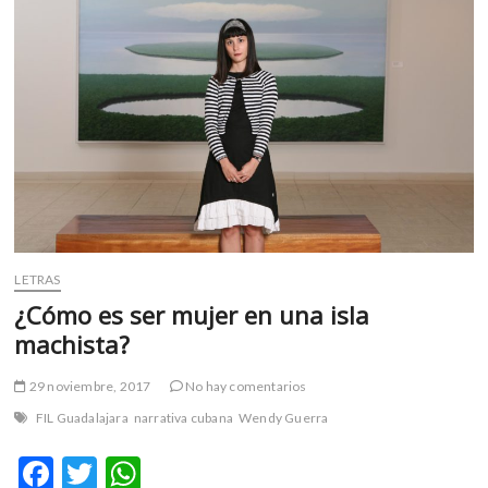
m
v
o
l
g
e
r
s
k
o
p
LETRAS
e
n
¿Cómo es ser mujer en una isla
v
machista?
o
l
29 noviembre, 2017
No hay comentarios
g
FIL Guadalajara
narrativa cubana
Wendy Guerra
e
r
F
T
W
s