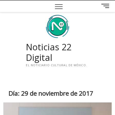
Saltar
B
al
o
contenido
t
ó
n
d
e
Noticias 22
m
e
Digital
n
ú
EL NOTICIARIO CULTURAL DE MÉXICO.
i
n
s
t
Día:
29 de noviembre de 2017
a
g
r
a