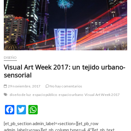
no
ficción
DISEÑO
Visual Art Week 2017: un tejido urbano-
sensorial
29 noviembre, 2017
No hay comentarios
diseño de luz
espacio público
espacio urbano
Visual Art Week 2017
F
T
W
ac
w
h
[et_pb_section admin_label=»section»][et_pb_row
e
itt
at
admin_label=»row»][et_pb_column type=»4_4″][et_pb_text