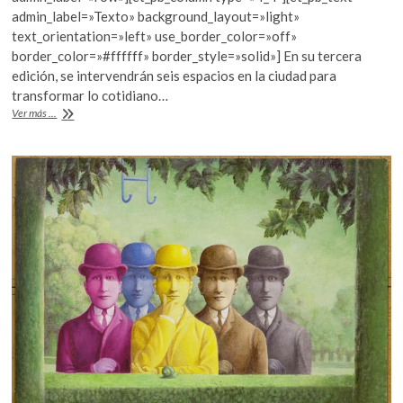
b
er
s
admin_label=»Texto» background_layout=»light»
text_orientation=»left» use_border_color=»off»
o
A
border_color=»#ffffff» border_style=»solid»] En su tercera
o
p
edición, se intervendrán seis espacios en la ciudad para
transformar lo cotidiano…
k
p
Visual
Ver más ...
Art
Week
2017:
un
tejido
urbano-
sensorial