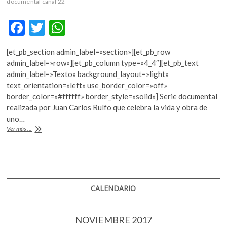
documental canal 22
F
T
W
ac
w
h
[et_pb_section admin_label=»section»][et_pb_row
e
itt
at
admin_label=»row»][et_pb_column type=»4_4″][et_pb_text
b
er
s
admin_label=»Texto» background_layout=»light»
text_orientation=»left» use_border_color=»off»
o
A
border_color=»#ffffff» border_style=»solid»] Serie documental
o
p
realizada por Juan Carlos Rulfo que celebra la vida y obra de
uno…
k
p
«Cien
Ver más ...
años
con
Juan
Rulfo»,
en
el
CALENDARIO
Canal
22
NOVIEMBRE 2017