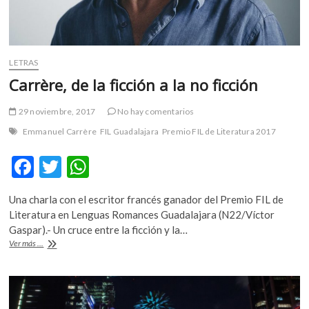
LETRAS
Carrère, de la ficción a la no ficción
29 noviembre, 2017
No hay comentarios
Emmanuel Carrère
FIL Guadalajara
Premio FIL de Literatura 2017
F
T
W
ac
w
h
Una charla con el escritor francés ganador del Premio FIL de
e
itt
at
Literatura en Lenguas Romances Guadalajara (N22/Víctor
b
er
s
Gaspar).- Un cruce entre la ficción y la…
Carrère,
Ver más ...
o
A
de
la
o
p
ficción
k
p
a
la