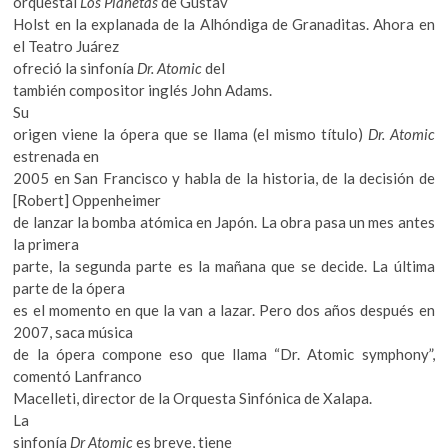
orquestal
Los Planetas
de Gustav
k
Holst en la explanada de la Alhóndiga de Granaditas. Ahora en
o
el Teatro Juárez
p
ofreció la sinfonía
Dr. Atomic
del
e
también compositor inglés John Adams.
n
Su
origen viene la ópera que se llama (el mismo título)
Dr. Atomic
estrenada en
2005 en San Francisco y habla de la historia, de la decisión de
[Robert] Oppenheimer
de lanzar la bomba atómica en Japón. La obra pasa un mes antes
la primera
parte, la segunda parte es la mañana que se decide. La última
parte de la ópera
es el momento en que la van a lazar. Pero dos años después en
2007, saca música
de la ópera compone eso que llama “Dr. Atomic symphony”,
comentó Lanfranco
Macelleti, director de la Orquesta Sinfónica de Xalapa.
La
sinfonía
Dr Atomic
es breve, tiene