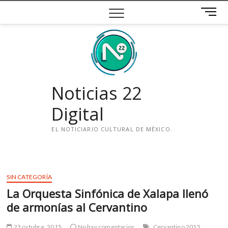
Saltar
B
al
o
contenido
t
ó
n
d
e
Noticias 22
m
e
Digital
n
ú
EL NOTICIARIO CULTURAL DE MÉXICO.
i
n
s
SIN CATEGORÍA
t
La Orquesta Sinfónica de Xalapa llenó
a
g
de armonías al Cervantino
r
a
23 octubre, 2015
No hay comentarios
Cervantino 2015