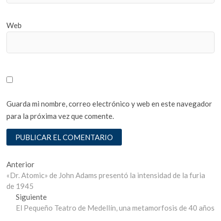
Web
Guarda mi nombre, correo electrónico y web en este navegador
para la próxima vez que comente.
Navegación
Entrada
Anterior
anterior:
«Dr. Atomic» de John Adams presentó la intensidad de la furia
de
de 1945
entradas
Entrada
Siguiente
siguiente:
El Pequeño Teatro de Medellín, una metamorfosis de 40 años