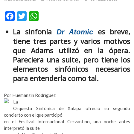
m
v
F
T
W
o
ac
w
h
l
La sinfonía
es breve,
Dr Atomic
g
e
itt
at
e
tiene tres partes y varios motivos
b
er
s
r
que Adams utilizó en la ópera.
s
o
A
Pareciera una suite, pero tiene los
k
o
p
o
elementos sinfónicos necesarios
k
p
p
para entenderla como tal.
e
n
v
Por Huemanzin Rodríguez
o
La
l
Orquesta Sinfónica de Xalapa ofreció su segundo
g
concierto con el que participó
e
en el Festival Internacional Cervantino, una noche antes
r
interpretó la suite
s