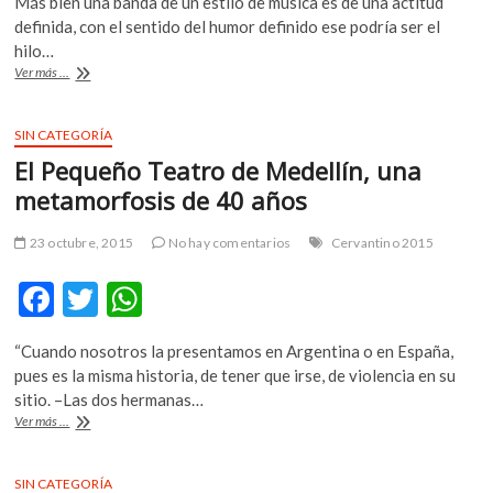
Más bien una banda de un estilo de música es de una actitud
e
itt
at
definida, con el sentido del humor definido ese podría ser el
b
er
s
hilo…
El
Ver más ...
o
A
Cervantino
se
o
p
puso
SIN CATEGORÍA
k
p
bien
El Pequeño Teatro de Medellín, una
«bitch»
y
metamorfosis de 40 años
caliente
23 octubre, 2015
No hay comentarios
Cervantino 2015
F
T
W
ac
w
h
“Cuando nosotros la presentamos en Argentina o en España,
e
itt
at
pues es la misma historia, de tener que irse, de violencia en su
b
er
s
sitio. –Las dos hermanas…
El
Ver más ...
o
A
Pequeño
Teatro
o
p
de
SIN CATEGORÍA