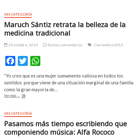
o
A
+
Matemáticas
o
p
+Programación
SIN CATEGORÍA
k
p
=
Maruch Sántiz retrata la belleza de la
Música
medicina tradicional
23 octubre, 2015
No hay comentarios
Cervantino 2015
F
T
W
ac
w
h
“Yo creo que es una mujer sumamente valiosa en todos los
e
itt
at
sentidos porque viene de una situación marginal de una familia
b
er
s
como la gran mayoría de…
Maruch
Ver más ...
o
A
Sántiz
retrata
o
p
la
SIN CATEGORÍA
k
p
belleza
Pasamos más tiempo escribiendo que
de
la
componiendo música: Alfa Rococo
medicina