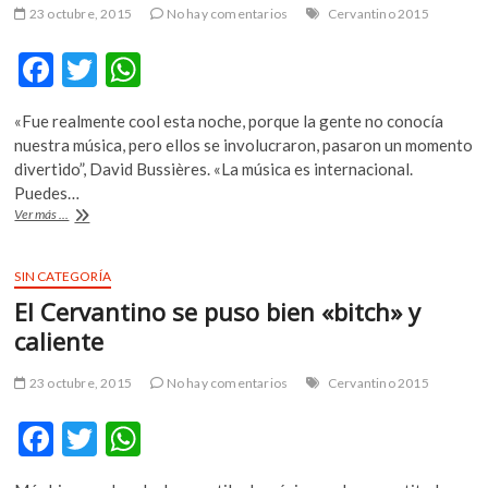
tradicional
23 octubre, 2015
No hay comentarios
Cervantino 2015
F
T
W
ac
w
h
«Fue realmente cool esta noche, porque la gente no conocía
e
itt
at
nuestra música, pero ellos se involucraron, pasaron un momento
b
er
s
divertido”, David Bussières. «La música es internacional.
Puedes…
o
A
Pasamos
Ver más ...
o
p
más
tiempo
k
p
escribiendo
SIN CATEGORÍA
que
El Cervantino se puso bien «bitch» y
componiendo
música:
caliente
Alfa
Rococo
23 octubre, 2015
No hay comentarios
Cervantino 2015
F
T
W
ac
w
h