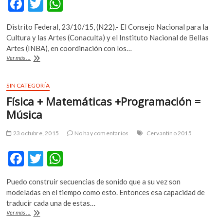
F
T
W
k
ac
w
h
o
p
Distrito Federal, 23/10/15, (N22).- El Consejo Nacional para la
e
itt
at
e
Cultura y las Artes (Conaculta) y el Instituto Nacional de Bellas
b
er
s
n
Artes (INBA), en coordinación con los…
Dan
Ver más ...
o
A
a
conocer
o
p
a
SIN CATEGORÍA
k
p
los
Física + Matemáticas +Programación =
ganadores
de
Música
los
Premios
23 octubre, 2015
No hay comentarios
Cervantino 2015
Bellas
Artes
F
T
W
ac
w
h
Puedo construir secuencias de sonido que a su vez son
e
itt
at
modeladas en el tiempo como esto. Entonces esa capacidad de
b
er
s
traducir cada una de estas…
Física
Ver más ...