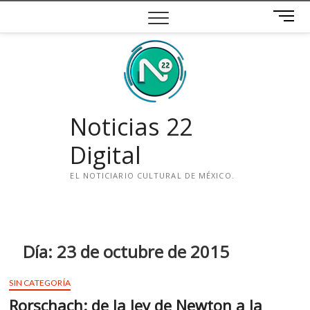
Saltar
B
al
o
contenido
t
ó
n
d
e
Noticias 22
m
e
Digital
n
ú
EL NOTICIARIO CULTURAL DE MÉXICO.
i
n
s
t
Día:
23 de octubre de 2015
a
g
SIN CATEGORÍA
r
Rorschach: de la ley de Newton a la
a