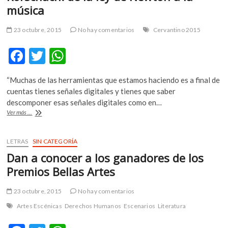
música
m
v
23 octubre, 2015
No hay comentarios
Cervantino 2015
o
l
F
T
W
g
e
ac
w
h
r
“Muchas de las herramientas que estamos haciendo es a final de
e
itt
at
s
cuentas tienes señales digitales y tienes que saber
k
b
er
s
descomponer esas señales digitales como en…
o
Rorschach:
Ver más ...
o
A
p
de
la
e
o
p
ley
LETRAS
SIN CATEGORÍA
n
k
p
de
v
Dan a conocer a los ganadores de los
Newton
o
a
Premios Bellas Artes
l
la
música
g
23 octubre, 2015
No hay comentarios
e
Artes Escénicas
Derechos Humanos
Escenarios
Literatura
r
s