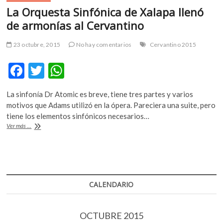
k
p
Medellín,
La Orquesta Sinfónica de Xalapa llenó
una
metamorfosis
de armonías al Cervantino
de
40
23 octubre, 2015
No hay comentarios
Cervantino 2015
años
F
T
W
ac
w
h
La sinfonía Dr Atomic es breve, tiene tres partes y varios
e
itt
at
motivos que Adams utilizó en la ópera. Pareciera una suite, pero
b
er
s
tiene los elementos sinfónicos necesarios…
La
Ver más ...
o
A
Orquesta
Sinfónica
o
p
de
k
p
Xalapa
llenó
de
CALENDARIO
armonías
al
Cervantino
OCTUBRE 2015