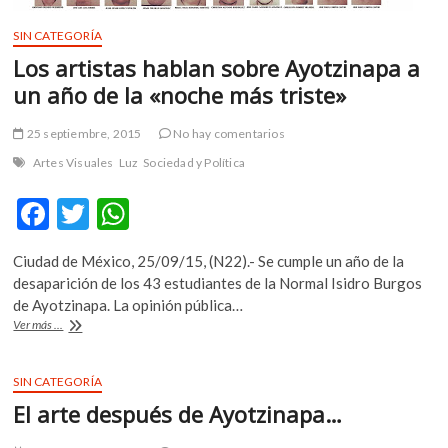
SIN CATEGORÍA
Los artistas hablan sobre Ayotzinapa a
un año de la «noche más triste»
25 septiembre, 2015
No hay comentarios
Artes Visuales
Luz
Sociedad y Política
F
T
W
ac
w
h
Ciudad de México, 25/09/15, (N22).- Se cumple un año de la
e
itt
at
desaparición de los 43 estudiantes de la Normal Isidro Burgos
b
er
s
de Ayotzinapa. La opinión pública…
Los
Ver más ...
o
A
artistas
hablan
o
p
sobre
SIN CATEGORÍA
k
p
Ayotzinapa
El arte después de Ayotzinapa…
a
un