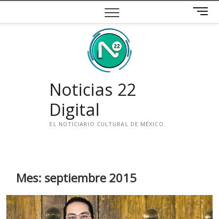
Saltar
B
al
o
contenido
t
ó
n
d
e
Noticias 22
m
e
Digital
n
ú
EL NOTICIARIO CULTURAL DE MÉXICO.
i
n
s
t
Mes:
septiembre 2015
a
g
r
a