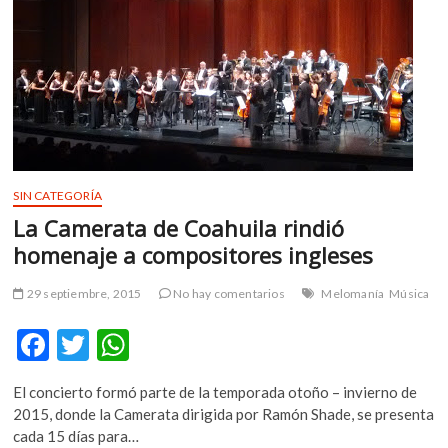
en
la
Condesa
SIN CATEGORÍA
La Camerata de Coahuila rindió
homenaje a compositores ingleses
29 septiembre, 2015
No hay comentarios
Melomanía
Música
F
T
W
ac
w
h
El concierto formó parte de la temporada otoño – invierno de
e
itt
at
2015, donde la Camerata dirigida por Ramón Shade, se presenta
b
er
s
cada 15 días para…