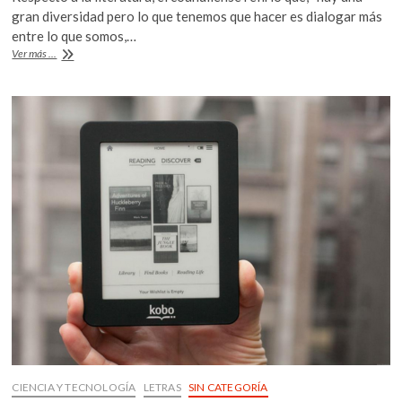
e
itt
at
k
gran diversidad pero lo que tenemos que hacer es dialogar más
o
b
er
s
entre lo que somos,…
p
La
Ver más ...
o
A
e
poesía
no
n
o
p
tiene
k
p
una
sola
cara:
Luis
Jorge
Boone
CIENCIA Y TECNOLOGÍA
LETRAS
SIN CATEGORÍA