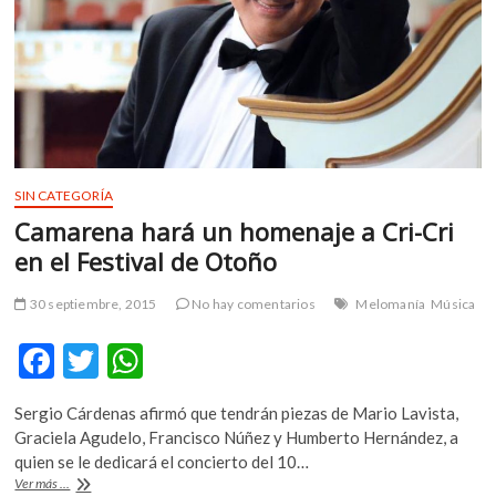
SIN CATEGORÍA
Camarena hará un homenaje a Cri-Cri
en el Festival de Otoño
30 septiembre, 2015
No hay comentarios
Melomanía
Música
F
T
W
ac
w
h
Sergio Cárdenas afirmó que tendrán piezas de Mario Lavista,
e
itt
at
Graciela Agudelo, Francisco Núñez y Humberto Hernández, a
b
er
s
quien se le dedicará el concierto del 10…
Camarena
Ver más ...