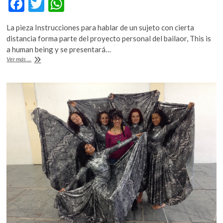
F
T
W
ac
w
h
La pieza Instrucciones para hablar de un sujeto con cierta
e
itt
at
distancia forma parte del proyecto personal del bailaor, This is
b
er
s
a human being y se presentará…
Ricardo
Ver más ...
o
A
Rubio
explora
o
p
al
k
p
artista
como
una
materia
prima