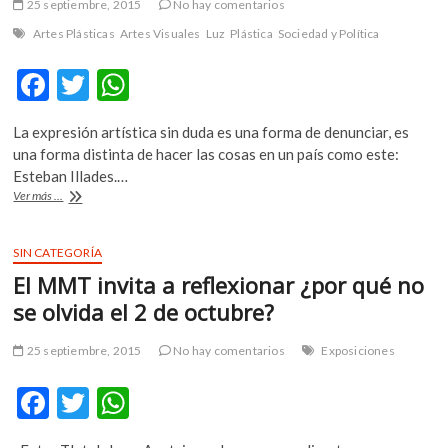
año
25 septiembre, 2015
No hay comentarios
de
Artes Plásticas
Artes Visuales
Luz
Plástica
Sociedad y Política
la
«noche
F
T
W
más
triste»
ac
w
h
La expresión artística sin duda es una forma de denunciar, es
e
itt
at
una forma distinta de hacer las cosas en un país como este:
b
er
s
Esteban Illades.…
El
Ver más ...
o
A
arte
después
o
p
de
SIN CATEGORÍA
k
p
Ayotzinapa…
El MMT invita a reflexionar ¿por qué no
se olvida el 2 de octubre?
25 septiembre, 2015
No hay comentarios
Exposiciones
F
T
W
ac
w
h