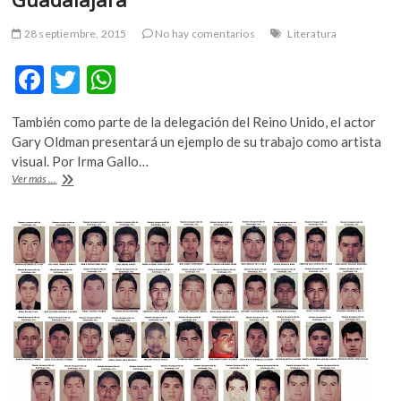
28 septiembre, 2015
No hay comentarios
Literatura
F
T
W
ac
w
h
También como parte de la delegación del Reino Unido, el actor
e
itt
at
Gary Oldman presentará un ejemplo de su trabajo como artista
b
er
s
visual. Por Irma Gallo…
Salman
Ver más ...
o
A
Rushdie,
Irvine
o
p
Welsh
k
p
y
Jonathan
Franzen
estarán
en
la
FIL
Guadalajara