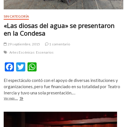
SIN CATEGORÍA
«Las diosas del agua» se presentaron
en la Condesa
29 septiembre, 2015
1 comentario
Artes Escénicas
Escenarios
F
T
W
ac
w
h
El espectáculo contó con el apoyo de diversas instituciones y
e
itt
at
organizaciones, pero fue financiado en su totalidad por Teatro
b
er
s
Inercia y tuvo una sola presentación.…
«Las
Ver más ...
o
A
diosas
del
o
p
agua»
k
p
se
presentaron