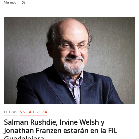
La
Ver más ...
o
A
Camerata
de
o
p
Coahuila
k
p
rindió
homenaje
a
compositores
ingleses
LETRAS
SIN CATEGORÍA
Salman Rushdie, Irvine Welsh y
Jonathan Franzen estarán en la FIL
Guadalajara