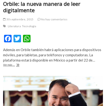
Orbile: la nueva manera de leer
digitalmente
30 septiembre, 2015
No hay comentarios
Literatura
Tecnología
F
T
W
ac
w
h
Además en Orbile también habrá aplicaciones para dispositivos
e
itt
at
móviles, para tabletas, para teléfonos y computadoras. La
b
er
s
plataforma estará disponible en México a partir del 22 de…
Orbile:
Ver más ...
o
A
la
nueva
o
p
manera
k
p
de
leer
digitalmente