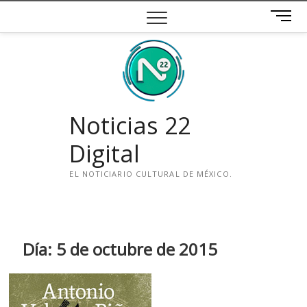
Saltar
B
al
o
contenido
t
ó
n
d
e
Noticias 22
m
e
Digital
n
ú
EL NOTICIARIO CULTURAL DE MÉXICO.
i
n
s
t
Día:
5 de octubre de 2015
a
g
r
a