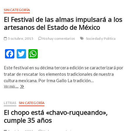
una
o
p
escritura
SIN CATEGORÍA
k
p
tardía
El Festival de las almas impulsará a los
al
Premio
artesanos del Estado de México
Iberoamericano
de
5 octubre, 2015
No hay comentarios
Sociedad y Política
Poesía
F
T
W
ac
w
h
Este festival en su décima tercera edición se caracterizará por
e
itt
at
tratar de rescatar los elementos tradicionales de nuestra
b
er
s
cultura mexicana. Por Irma Gallo La tradición…
El
Ver más ...
o
A
Festival
de
o
p
las
LETRAS
SIN CATEGORÍA
k
p
almas
El chopo está «chavo-ruqueando»,
impulsará
a
cumple 35 años
los
artesanos