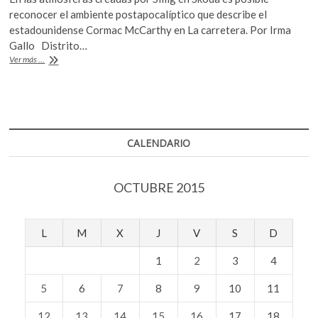
e
itt
at
reconocer el ambiente postapocalíptico que describe el
b
er
s
estadounidense Cormac McCarthy en La carretera. Por Irma
Gallo Distrito…
o
A
«Skoda»
Ver más ...
o
p
de
Oliver
k
p
Silig
está
entre
la
CALENDARIO
guerra
y
el
OCTUBRE 2015
postapocalipsis
L
M
X
J
V
S
D
1
2
3
4
5
6
7
8
9
10
11
12
13
14
15
16
17
18