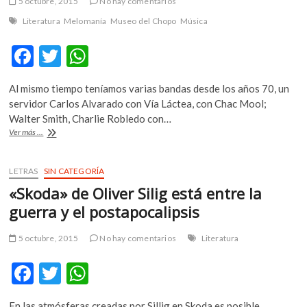
5 octubre, 2015
No hay comentarios
del
Estado
Literatura
Melomanía
Museo del Chopo
Música
de
México
F
T
W
ac
w
h
Al mismo tiempo teníamos varias bandas desde los años 70, un
e
itt
at
servidor Carlos Alvarado con Vía Láctea, con Chac Mool;
b
er
s
Walter Smith, Charlie Robledo con…
El
Ver más ...
o
A
chopo
está
o
p
«chavo-
LETRAS
SIN CATEGORÍA
k
p
ruqueando»,
«Skoda» de Oliver Silig está entre la
cumple
35
guerra y el postapocalipsis
años
5 octubre, 2015
No hay comentarios
Literatura
F
T
W
ac
w
h
En las atmósferas creadas por Sillig en Skoda es posible