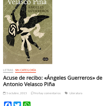
m
v
o
l
g
e
r
s
k
o
p
e
n
LETRAS
SIN CATEGORÍA
v
Acuse de recibo: «Ángeles Guerreros» de
o
l
Antonio Velasco Piña
g
e
5 octubre, 2015
No hay comentarios
Literatura
r
F
T
W
s