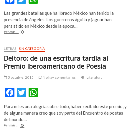
k
ac
w
h
o
Las grandes batallas que ha librado México han tenido la
e
itt
at
p
presencia de ángeles. Los guerreros águila y jaguar han
e
b
er
s
persistido en México desde la época…
n
Acuse
Ver más ...
o
A
de
recibo:
o
p
«Ángeles
LETRAS
SIN CATEGORÍA
k
p
Guerreros»
Deltoro: de una escritura tardía al
de
Antonio
Premio Iberoamericano de Poesía
Velasco
Piña
5 octubre, 2015
No hay comentarios
Literatura
F
T
W
ac
w
h
Para mí es una alegría sobre todo, haber recibido este premio, y
e
itt
at
de alguna manera creo que soy parte del Encuentro de poetas
b
er
s
del mundo…
Deltoro:
Ver más ...
o
A
de