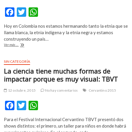
F
T
W
ac
w
h
Hoy en Colombia nos estamos hermanando tanto la etnia que se
e
itt
at
llama blanca, la etnia indígena y la etnia negra y estamos
b
er
s
construyendo un país…
Herencia
Ver más ...
o
A
de
Timbiqui
o
p
hace
SIN CATEGORÍA
k
p
música
La ciencia tiene muchas formas de
(no
folclórica)
impactar porque es muy visual: TBVT
con
sus
12 octubre, 2015
No hay comentarios
Cervantino 2015
raíces
afro
F
T
W
ac
w
h
Para el Festival Internacional Cervantino TBVT presentó dos
e
itt
at
shows distintos: el primero, un taller para niños en donde habrá