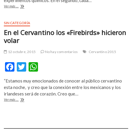
b
er
s
experimentos químicos. En el segundo, cada…
La
Ver más ...
o
A
ciencia
tiene
o
p
muchas
SIN CATEGORÍA
k
p
formas
En el Cervantino los «Firebirds» hicieron
de
impactar
volar
porque
es
12 octubre, 2015
No hay comentarios
Cervantino 2015
muy
visual:
F
T
W
TBVT
ac
w
h
“Estamos muy emocionados de conocer al público cervantino
e
itt
at
esta noche, y creo que la conexión entre los mexicanos y los
b
er
s
irlandeses será de corazón. Creo que…
En
Ver más ...
o
A
el
Cervantino
o
p
los
k
p
«Firebirds»
hicieron
volar