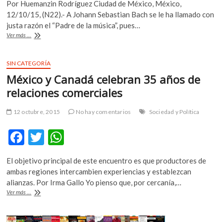
Por Huemanzin Rodríguez Ciudad de México, México,
k
e
itt
at
12/10/15, (N22).- A Johann Sebastian Bach se le ha llamado con
o
b
er
s
justa razón el “Padre de la música”, pues…
p
Café
Ver más ...
e
o
A
Zimmermann
n
llevó
o
p
lo
SIN CATEGORÍA
k
p
mejor
México y Canadá celebran 35 años de
de
Bach
relaciones comerciales
al
#Cervantino
12 octubre, 2015
No hay comentarios
Sociedad y Política
F
T
W
ac
w
h
El objetivo principal de este encuentro es que productores de
e
itt
at
ambas regiones intercambien experiencias y establezcan
b
er
s
alianzas. Por Irma Gallo Yo pienso que, por cercanía,…
México
Ver más ...
o
A
y
Canadá
o
p
celebran