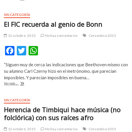
o
A
y
Kobo
o
p
presentan
SIN CATEGORÍA
k
p
el
El FIC recuerda al genio de Bonn
lector
digital
Orbile
12 octubre, 2015
No hay comentarios
Cervantino 2015
F
T
W
ac
w
h
“Siguen muy de cerca las indicaciones que Beethoven mismo con
e
itt
at
su alumno Carl Czerny hizo en el metrónomo, que parecían
b
er
s
imposibles. Y parecían imposibles en buena…
El
Ver más ...
o
A
FIC
recuerda
o
p
al
SIN CATEGORÍA
k
p
genio
Herencia de Timbiqui hace música (no
de
Bonn
folclórica) con sus raíces afro
12 octubre, 2015
No hay comentarios
Cervantino 2015