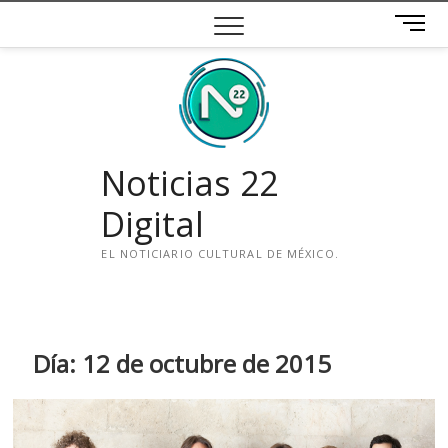
Saltar
B
al
o
contenido
t
ó
n
d
e
Noticias 22
m
e
Digital
n
ú
EL NOTICIARIO CULTURAL DE MÉXICO.
i
n
s
t
Día:
12 de octubre de 2015
a
g
r
a