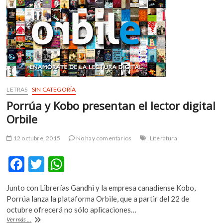
k
p
35
años
de
relaciones
comerciales
LETRAS
SIN CATEGORÍA
Porrúa y Kobo presentan el lector digital
Orbile
12 octubre, 2015
No hay comentarios
Literatura
F
T
W
ac
w
h
Junto con Librerías Gandhi y la empresa canadiense Kobo,
e
itt
at
Porrúa lanza la plataforma Orbile, que a partir del 22 de
b
er
s
octubre ofrecerá no sólo aplicaciones…
Porrúa
Ver más ...