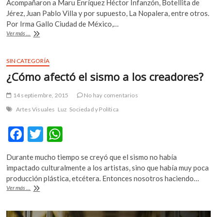
Acompañaron a Maru Enríquez Héctor Infanzón, Botellita de
k
e
itt
at
Jérez, Juan Pablo Villa y por supuesto, La Nopalera, entre otros.
o
b
er
s
Por Irma Gallo Ciudad de México,…
p
Ofrecen
Ver más ...
o
A
e
concierto
n
en
o
p
beneficio
SIN CATEGORÍA
k
p
de
¿Cómo afectó el sismo a los creadores?
la
cantante
Maru
14 septiembre, 2015
No hay comentarios
Enríquez
Artes Visuales
Luz
Sociedad y Política
F
T
W
ac
w
h
Durante mucho tiempo se creyó que el sismo no había
e
itt
at
impactado culturalmente a los artistas, sino que había muy poca
b
er
s
producción plástica, etcétera. Entonces nosotros haciendo…
¿Cómo
Ver más ...
o
A
afectó
el
o
p
sismo