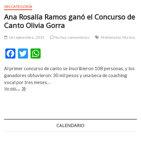
o
p
continuó
SIN CATEGORÍA
k
p
con
Ana Rosalía Ramos ganó el Concurso de
un
concierto
Canto Olivia Gorra
de
orquesta
14 septiembre, 2015
No hay comentarios
Melomanía
Música
circular
F
T
W
ac
w
h
Al primer concurso de canto se inscribieron 108 personas, y los
e
itt
at
ganadores obtuvieron: 30 mil pesos y una beca de coaching
b
er
s
vocal por tres meses…
Ana
Ver más ...
o
A
Rosalía
Ramos
o
p
ganó
k
p
el
Concurso
de
CALENDARIO
Canto
Olivia
Gorra