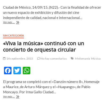
ac
w
h
Ciudad de México, 14/09/15, (N22).- Con la finalidad de ofrecer
e
itt
at
un nuevo espacio de exhibición y difusión del cine
b
er
s
independiente de calidad, nacional e internacional…
¿Ya
Ver más ...
o
A
conoces
Cinema
o
p
Uno?
SIN CATEGORÍA
k
p
«Viva la música» continuó con un
concierto de orquesta circular
14 septiembre, 2015
No hay comentarios
Melomanía
Música
F
T
W
ac
w
h
El programa se completó con el «Danzón número 8», Homenaje
e
itt
at
a Maurice, de Arturo Márquez y el «Huapango», de Pablo
b
er
s
Moncayo. Por Irma Gallo Ciudad…
«Viva
Ver más ...
o
A
la
música»