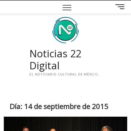
Saltar
B
al
o
contenido
t
ó
n
d
e
Noticias 22
m
e
Digital
n
ú
EL NOTICIARIO CULTURAL DE MÉXICO.
i
n
s
t
Día:
14 de septiembre de 2015
a
g
r
a