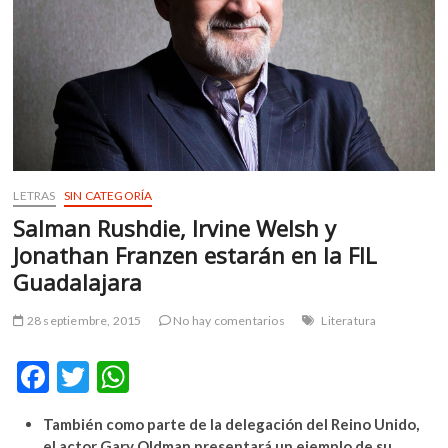
m
v
o
l
g
e
r
s
k
LETRAS
SIN CATEGORÍA
o
Salman Rushdie, Irvine Welsh y
p
Jonathan Franzen estarán en la FIL
e
Guadalajara
n
v
28 septiembre, 2015
No hay comentarios
Literatura
o
l
F
T
W
g
e
ac
w
h
r
También como parte de la delegación del Reino Unido,
e
itt
at
s
el actor Gary Oldman presentará un ejemplo de su