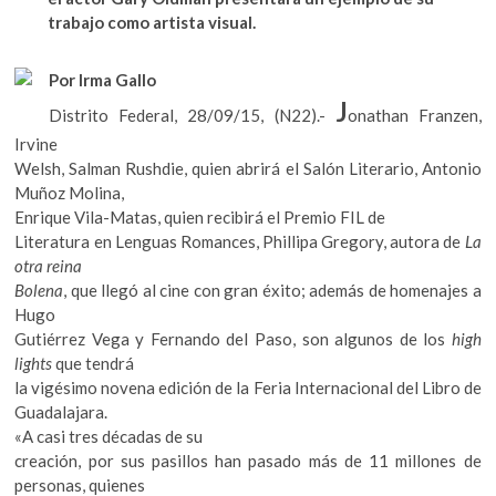
k
b
er
s
trabajo como artista visual.
o
o
A
p
Por Irma Gallo
e
o
p
J
n
Distrito Federal, 28/09/15, (N22).-
onathan Franzen,
k
p
Irvine
Welsh, Salman Rushdie, quien abrirá el Salón Literario, Antonio
Muñoz Molina,
Enrique Vila-Matas, quien recibirá el Premio FIL de
Literatura en Lenguas Romances, Phillipa Gregory, autora de
La
otra reina
Bolena
, que llegó al cine con gran éxito; además de homenajes a
Hugo
Gutiérrez Vega y Fernando del Paso, son algunos de los
high
lights
que tendrá
la vigésimo novena edición de la Feria Internacional del Libro de
Guadalajara.
«A casi tres décadas de su
creación, por sus pasillos han pasado más de 11 millones de
personas, quienes