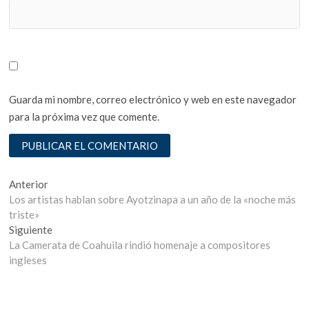
Guarda mi nombre, correo electrónico y web en este navegador
para la próxima vez que comente.
Navegación
Entrada
Anterior
anterior:
Los artistas hablan sobre Ayotzinapa a un año de la «noche más
de
triste»
entradas
Entrada
Siguiente
siguiente:
La Camerata de Coahuila rindió homenaje a compositores
ingleses