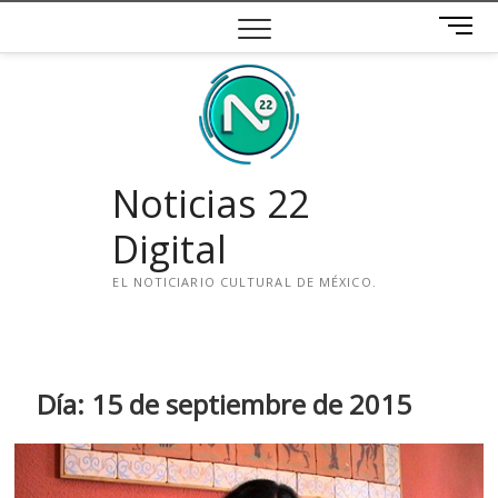
Saltar
B
al
o
contenido
t
ó
n
d
e
Noticias 22
m
e
Digital
n
ú
EL NOTICIARIO CULTURAL DE MÉXICO.
i
n
s
t
Día:
15 de septiembre de 2015
a
g
r
a