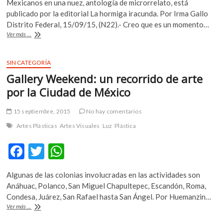
Mexicanos en una nuez, antología de microrrelato, está
k
e
itt
at
publicado por la editorial La hormiga iracunda. Por Irma Gallo
o
b
er
s
Distrito Federal, 15/09/15, (N22).- Creo que es un momento…
p
El
Ver más ...
o
A
e
microrrelato
n
goza
o
p
de
SIN CATEGORÍA
k
p
un
Gallery Weekend: un recorrido de arte
buen
momento:
por la Ciudad de México
Paola
Tinoco
15 septiembre, 2015
No hay comentarios
Artes Plásticas
Artes Visuales
Luz
Plástica
F
T
W
ac
w
h
Algunas de las colonias involucradas en las actividades son
e
itt
at
Anáhuac, Polanco, San Miguel Chapultepec, Escandón, Roma,
b
er
s
Condesa, Juárez, San Rafael hasta San Ángel. Por Huemanzin…
Gallery
Ver más ...
o
A
Weekend: