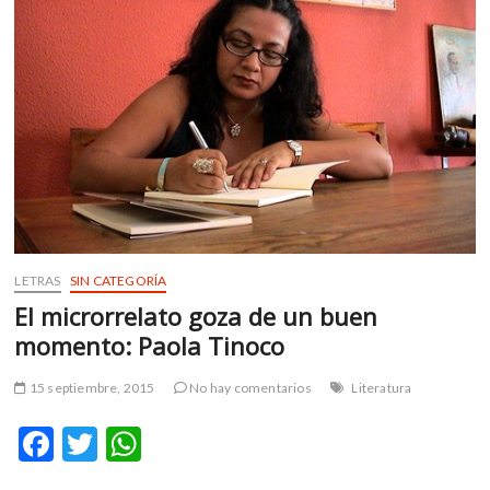
m
v
o
l
g
e
r
s
k
o
p
LETRAS
SIN CATEGORÍA
e
n
El microrrelato goza de un buen
v
momento: Paola Tinoco
o
l
15 septiembre, 2015
No hay comentarios
Literatura
g
e
F
T
W
r
ac
w
h
s