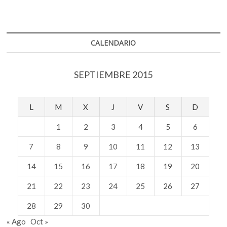
un
o
p
recorrido
k
p
de
arte
por
CALENDARIO
la
Ciudad
de
SEPTIEMBRE 2015
México
L
M
X
J
V
S
D
1
2
3
4
5
6
7
8
9
10
11
12
13
14
15
16
17
18
19
20
21
22
23
24
25
26
27
28
29
30
« Ago
Oct »