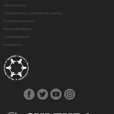
Sala de prensa
Transparencia y rendición de cuentas
Portal de proyectos
Manual de imagen
Comercialización
Invitaciones
g
g
1
s
1
1
h
1
a
D
j
M
d
h
A
a
a
x
ü
x
x
a
x
n
e
o
a
e
o
t
z
z
b
p
b
b
l
b
t
n
j
r
n
ş
a
i
i
e
e
e
e
k
e
a
e
o
s
e
g
ş
a
a
t
r
t
t
a
t
l
m
b
b
m
e
e
n
n
b
b
g
l
y
e
e
a
e
l
h
t
t
e
e
i
ı
a
B
t
h
b
d
i
e
e
t
t
r
e
h
o
i
o
i
r
p
p
p
i
i
s
a
n
s
n
n
e
e
e
a
n
ş
c
b
u
u
b
s
s
s
s
s
o
e
s
s
o
c
c
c
m
ü
r
r
u
u
n
o