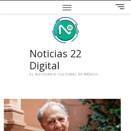
Saltar
B
al
o
contenido
t
ó
n
d
e
Noticias 22
m
e
Digital
n
ú
EL NOTICIARIO CULTURAL DE MÉXICO.
i
n
s
t
a
g
r
a