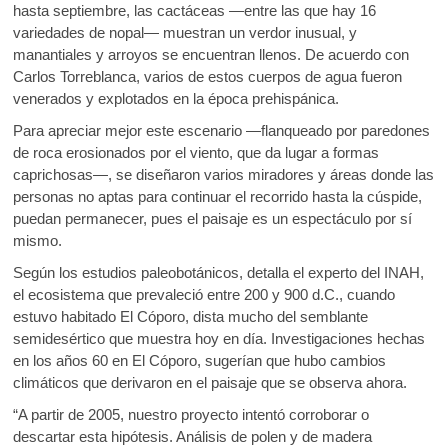
hasta septiembre, las cactáceas —entre las que hay 16
variedades de nopal— muestran un verdor inusual, y
manantiales y arroyos se encuentran llenos. De acuerdo con
Carlos Torreblanca, varios de estos cuerpos de agua fueron
venerados y explotados en la época prehispánica.
Para apreciar mejor este escenario —flanqueado por paredones
de roca erosionados por el viento, que da lugar a formas
caprichosas—, se diseñaron varios miradores y áreas donde las
personas no aptas para continuar el recorrido hasta la cúspide,
puedan permanecer, pues el paisaje es un espectáculo por sí
mismo.
Según los estudios paleobotánicos, detalla el experto del INAH,
el ecosistema que prevaleció entre 200 y 900 d.C., cuando
estuvo habitado El Cóporo, dista mucho del semblante
semidesértico que muestra hoy en día. Investigaciones hechas
en los años 60 en El Cóporo, sugerían que hubo cambios
climáticos que derivaron en el paisaje que se observa ahora.
“A partir de 2005, nuestro proyecto intentó corroborar o
descartar esta hipótesis. Análisis de polen y de madera