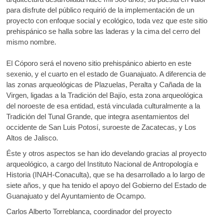
o
A
k
para disfrute del público requirió de la implementación de un
o
o
p
proyecto con enfoque social y ecológico, toda vez que este sitio
p
prehispánico se halla sobre las laderas y la cima del cerro del
k
p
e
mismo nombre.
n
El Cóporo será el noveno sitio prehispánico abierto en este
sexenio, y el cuarto en el estado de Guanajuato. A diferencia de
las zonas arqueológicas de Plazuelas, Peralta y Cañada de la
Virgen, ligadas a la Tradición del Bajío, esta zona arqueológica
del noroeste de esa entidad, está vinculada culturalmente a la
Tradición del Tunal Grande, que integra asentamientos del
occidente de San Luis Potosí, suroeste de Zacatecas, y Los
Altos de Jalisco.
Éste y otros aspectos se han ido develando gracias al proyecto
arqueológico, a cargo del Instituto Nacional de Antropología e
Historia (INAH-Conaculta), que se ha desarrollado a lo largo de
siete años, y que ha tenido el apoyo del Gobierno del Estado de
Guanajuato y del Ayuntamiento de Ocampo.
Carlos Alberto Torreblanca, coordinador del proyecto