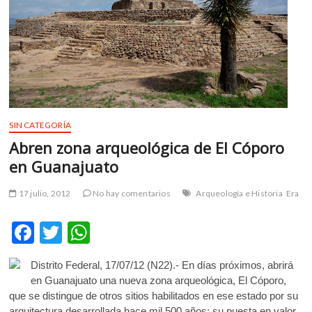
m
v
o
l
g
e
r
s
SIN CATEGORÍA
k
Abren zona arqueológica de El Cóporo
o
en Guanajuato
p
e
17 julio, 2012
No hay comentarios
Arqueología e Historia
Era
n
v
F
T
W
o
l
ac
w
h
g
Distrito Federal, 17/07/12 (N22).-
En días próximos, abrirá
e
itt
at
e
en Guanajuato una nueva zona arqueológica, El Cóporo,
r
b
er
s
que se distingue de otros sitios habilitados en ese estado por su
s
arquitectura desarrollada hace mil 500 años; su puesta en valor