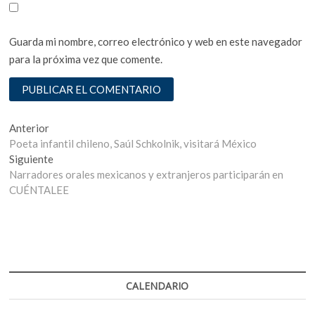
Guarda mi nombre, correo electrónico y web en este navegador
para la próxima vez que comente.
Navegación
Entrada
Anterior
anterior:
Poeta infantil chileno, Saúl Schkolnik, visitará México
de
Entrada
Siguiente
entradas
siguiente:
Narradores orales mexicanos y extranjeros participarán en
CUÉNTALEE
CALENDARIO