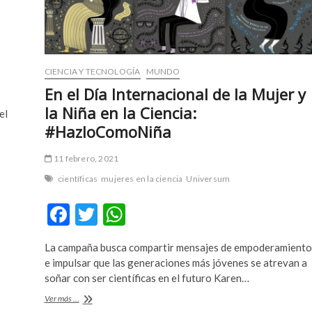
CIENCIA Y TECNOLOGÍA
MUNDO
En el Día Internacional de la Mujer y
la Niña en la Ciencia:
el
#HazloComoNiña
11 febrero, 2021
científicas
mujeres en la ciencia
Universum
F
T
W
ac
w
h
La campaña busca compartir mensajes de empoderamiento
e
itt
at
e impulsar que las generaciones más jóvenes se atrevan a
b
er
s
soñar con ser científicas en el futuro Karen…
o
A
En
Ver más ...
el