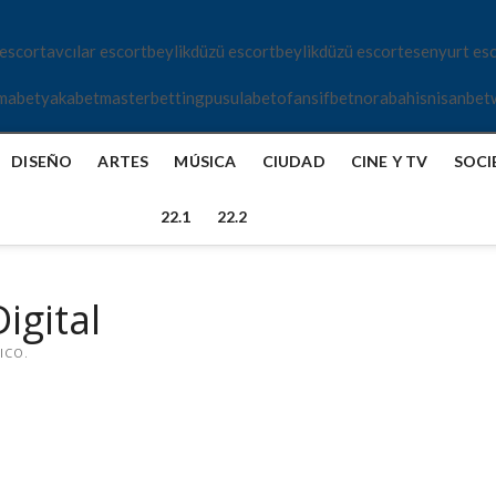
 escort
avcılar escort
beylikdüzü escort
beylikdüzü escort
esenyurt es
mabet
yakabet
masterbetting
pusulabet
ofansifbet
norabahis
nisanbet
DISEÑO
ARTES
MÚSICA
CIUDAD
CINE Y TV
SOCI
22.1
22.2
igital
ICO.