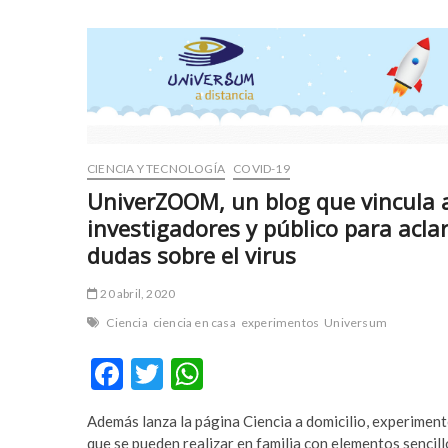
c
e
o
t
r
o
t
f
b
a
e
n
y
s
l
i
CIENCIA Y TECNOLOGÍA
COVID-19
i
f
UniverZOOM, un blog que vincula 
k
b
d
e
investigadores y público para acla
ü
t
dudas sobre el virus
z
n
ü
o
20 abril, 2020
e
r
Ciencia
ciencia en casa
experimentos
Universum
s
a
c
b
F
T
W
o
a
ac
w
h
r
h
t
i
Además lanza la página Ciencia a domicilio, experimen
e
itt
at
e
s
que se pueden realizar en familia con elementos sencill