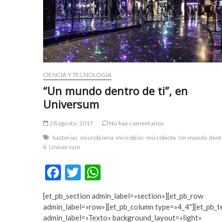
t
e
s
c
o
r
t
CIENCIA Y TECNOLOGÍA
ş
“Un mundo dentro de ti”, en
i
Universum
r
i
n
28 agosto, 2017
No hay comentarios
e
bacterias
microbioma
microbios
microbiota
Un mundo dent
v
ti
Universum
l
F
T
W
e
r
ac
w
h
e
[et_pb_section admin_label=»section»][et_pb_row
e
itt
at
s
admin_label=»row»][et_pb_column type=»4_4″][et_pb_t
c
b
er
s
admin_label=»Texto» background_layout=»light»
o