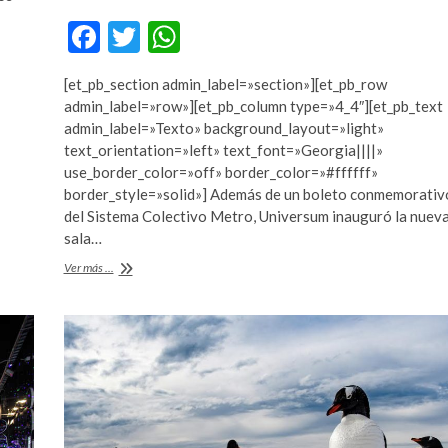
F
T
W
ac
w
h
[et_pb_section admin_label=»section»][et_pb_row
e
itt
at
admin_label=»row»][et_pb_column type=»4_4″][et_pb_text
b
er
s
admin_label=»Texto» background_layout=»light»
text_orientation=»left» text_font=»Georgia||||»
o
A
use_border_color=»off» border_color=»#ffffff»
o
p
border_style=»solid»] Además de un boleto conmemorativ
del Sistema Colectivo Metro, Universum inauguró la nuev
k
p
sala…
Universum
Ver más ...
se
viste
de
plata