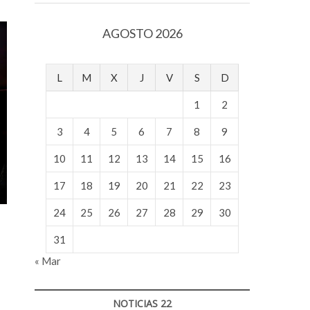
v
o
AGOSTO 2026
l
g
e
L
M
X
J
V
S
D
r
s
1
2
k
o
3
4
5
6
7
8
9
p
10
11
12
13
14
15
16
e
n
17
18
19
20
21
22
23
v
o
24
25
26
27
28
29
30
l
g
31
e
« Mar
r
s
k
NOTICIAS 22