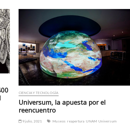
400
CIENCIA Y TECNOLOGÍA
l
Universum, la apuesta por el
reencuentro
9 julio, 2021
Museos
reapertura
UNAM
Universum