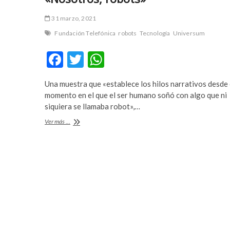
a
m
r
a
31 marzo, 2021
e
s
Fundación Telefónica
robots
Tecnología
Universum
s
t
c
e
F
T
W
o
r
ac
w
h
r
b
t
e
Una muestra que «establece los hilos narrativos desde 
e
itt
at
b
t
momento en el que el ser humano soñó con algo que ni
b
er
s
e
t
siquiera se llamaba robot»,…
y
i
o
A
«Nosotros,
Ver más ...
l
n
robots»
o
p
i
g
k
p
k
p
d
u
ü
s
z
u
ü
l
e
a
s
b