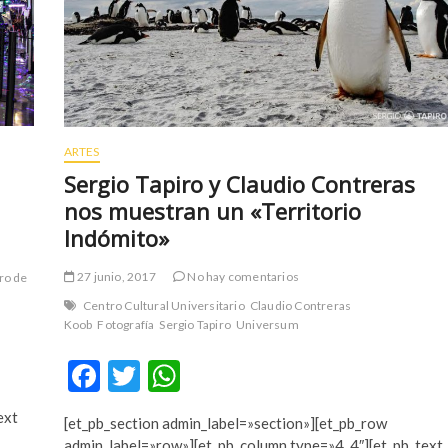
ARTES
Sergio Tapiro y Claudio Contreras
nos muestran un «Territorio
Indómito»
27 junio, 2017
No hay comentarios
ro de
Centro Cultural Universitario
Claudio Contreras
Koob
Fotografía
Sergio Tapiro
Universum
F
T
W
ac
w
h
ext
[et_pb_section admin_label=»section»][et_pb_row
e
itt
at
admin_label=»row»][et_pb_column type=»4_4″][et_pb_text