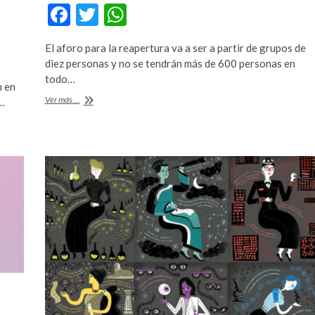
F
T
W
ac
w
h
El aforo para la reapertura va a ser a partir de grupos de
e
itt
at
diez personas y no se tendrán más de 600 personas en
b
er
s
todo…
n en
o
A
Universum,
Ver más ...
e…
la
o
p
apuesta
por
k
p
el
reencuentro