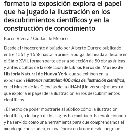
formato la exposición explora el papel
k
b
er
s
o
que ha jugado la ilustración en los
o
A
p
descubrimientos científicos y en la
e
o
p
construcción de conocimiento
n
k
p
Karen Rivera / Ciudad de México
Desde el rinoceronte dibujado por Alberto Durero publicado
entre 1551 y 1558 hasta la primera pulga delineada a detalle en
el Siglo XVII, forman parte de una selección de 50 obras únicas
y antes ocultas de la colección de
Libros Raros del Museo de
Historia Natural de Nueva York
, que se exhiben en la
exposición
Historias naturales: 400 años de ilustración científica
,
en el Museo de las Ciencias de la UNAM (Universum); muestra
que explora el papel de la ilustración en los descubrimientos
científicos.
«El hecho de poder mostrarle al público cómo la ilustración
científica, a lo largo de los siglos ha cambiado, ha evolucionado
y ha servido como una herramienta para que comprendamos el
mundo que nos rodea, en una época en la que desde luego no