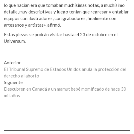
lo que hacían era que tomaban muchísimas notas, a muchísimo
detalle, muy descriptivas y luego tenían que regresar y entablar
equipos con ilustradores, con grabadores, finalmente con
artesanos y artistas», afirmó.
Estas piezas se podrán visitar hasta el 23 de octubre en el
Universum.
Navegación
Entrada
Anterior
anterior:
El Tribunal Supremo de Estados Unidos anula la protección del
de
derecho al aborto
entradas
Entrada
Siguiente
siguiente:
Descubren en Canadá a un mamut bebé momificado de hace 30
mil años