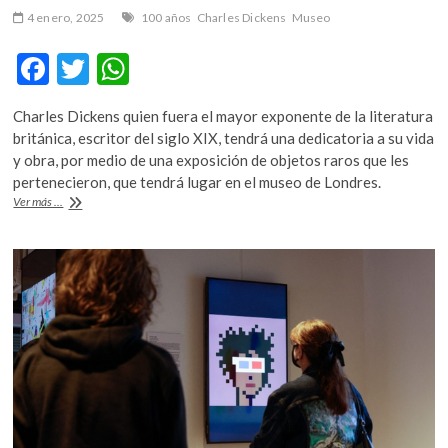
k
4 enero, 2025
100 años
Charles Dickens
Museo
o
p
F
T
W
e
ac
w
h
n
Charles Dickens quien fuera el mayor exponente de la literatura
e
itt
at
británica, escritor del siglo XIX, tendrá una dedicatoria a su vida
b
er
s
y obra, por medio de una exposición de objetos raros que les
pertenecieron, que tendrá lugar en el museo de Londres.
o
A
Dickens
Ver más ...
o
p
en
Doughty
k
p
Street:
100
años
del
Museo
Charles
Dickens