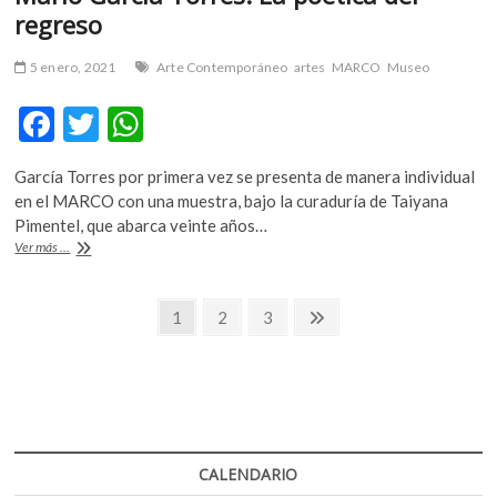
regreso
5 enero, 2021
Arte Contemporáneo
artes
MARCO
Museo
F
T
W
ac
w
h
García Torres por primera vez se presenta de manera individual
e
itt
at
en el MARCO con una muestra, bajo la curaduría de Taiyana
b
er
s
Pimentel, que abarca veinte años…
Mario
Ver más ...
o
A
García
Torres.
o
p
Navegación
La
Página
Página
Página
Página
1
2
3
k
p
poética
siguiente
de
del
regreso
entradas
CALENDARIO