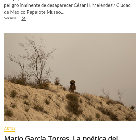
e
itt
at
peligro inminente de desaparecer César H. Meléndez / Ciudad
b
er
s
de México Papalote Museo…
¡Salvemos
Ver más ...
o
A
al
Papalote!
o
p
k
p
ARTES
Mario García Torres. La poética del