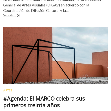
e
itt
at
General de Artes Visuales (DiGAV) en acuerdo con la
b
er
s
Coordinación de Difusión Cultural y la…
Amanda
Ver más ...
o
A
de
la
o
p
Garza,
k
p
sobre
el
cierre
del
muca-
Roma
ARTES
#Agenda: El MARCO celebra sus
primeros treinta años