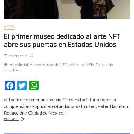
ARTES
El primer museo dedicado al arte NFT
abre sus puertas en Estados Unidos
3 febrero, 2022
Arte digital
Museo
Museo de NFT de Seattle
NFTs
Tokens No
Fungibles
F
T
W
ac
w
h
«El punto de tener un espacio físico es facilitar a todos la
e
itt
at
comprensión» explicó el cofundador del museo, Peter Hamilton
b
er
s
Redacción / Ciudad de México…
El
Ver más ...
o
A
primer
museo
o
p