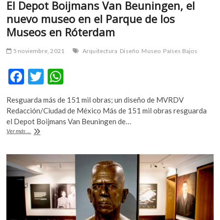
El Depot Boijmans Van Beuningen, el
nuevo museo en el Parque de los
Museos en Róterdam
5 noviembre, 2021
Arquitectura
Diseño
Museo
Países Bajos
F
T
W
ac
w
h
Resguarda más de 151 mil obras; un diseño de MVRDV
e
itt
at
Redacción/Ciudad de México Más de 151 mil obras resguarda
b
er
s
el Depot Boijmans Van Beuningen de…
El
Ver más ...
o
A
Depot
Boijmans
o
p
Van
k
p
Beuningen,
el
nuevo
museo
en
el
Parque