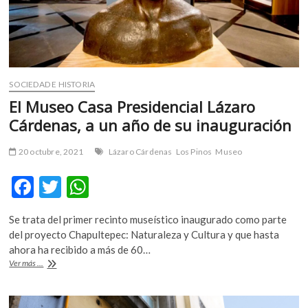
de
los
Museos
en
Róterdam
SOCIEDAD E HISTORIA
El Museo Casa Presidencial Lázaro
Cárdenas, a un año de su inauguración
20 octubre, 2021
Lázaro Cárdenas
Los Pinos
Museo
F
T
W
ac
w
h
Se trata del primer recinto museístico inaugurado como parte
e
itt
at
del proyecto Chapultepec: Naturaleza y Cultura y que hasta
b
er
s
ahora ha recibido a más de 60…
El
Ver más ...
o
A
Museo
Casa
o
p
Presidencial