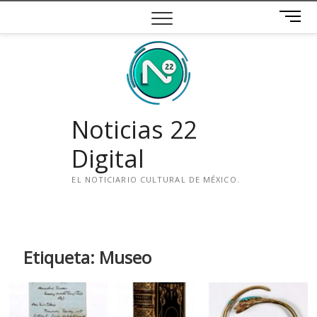
Saltar
B
al
o
contenido
t
ó
n
d
e
Noticias 22
m
e
Digital
n
ú
EL NOTICIARIO CULTURAL DE MÉXICO.
i
n
s
t
Etiqueta:
Museo
a
g
r
a