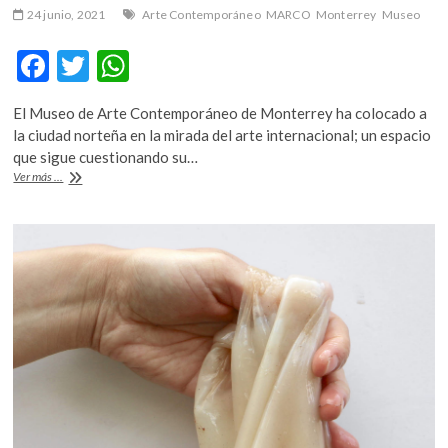
24 junio, 2021
Arte Contemporáneo
MARCO
Monterrey
Museo
F
T
W
ac
w
h
El Museo de Arte Contemporáneo de Monterrey ha colocado a
e
itt
at
la ciudad norteña en la mirada del arte internacional; un espacio
b
er
s
que sigue cuestionando su…
#Agenda:
Ver más ...
o
A
El
MARCO
o
p
celebra
k
p
sus
primeros
treinta
años