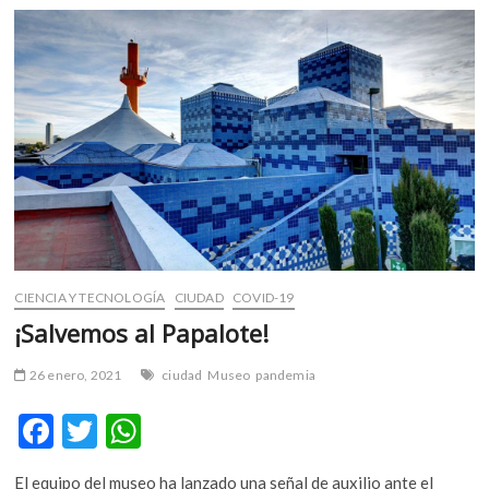
k
p
la
ciudad
CIENCIA Y TECNOLOGÍA
CIUDAD
COVID-19
¡Salvemos al Papalote!
26 enero, 2021
ciudad
Museo
pandemia
F
T
W
ac
w
h
El equipo del museo ha lanzado una señal de auxilio ante el