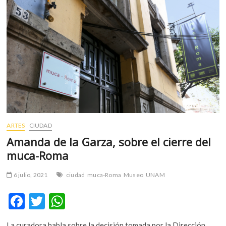
k
p
Lázaro
Cárdenas,
a
un
año
de
su
inauguración
ARTES
CIUDAD
Amanda de la Garza, sobre el cierre del
muca-Roma
6 julio, 2021
ciudad
muca-Roma
Museo
UNAM
F
T
W
ac
w
h
La curadora habla sobre la decisión tomada por la Dirección