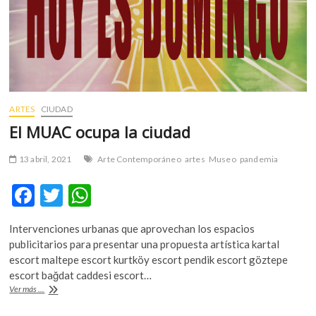
ARTES
CIUDAD
El MUAC ocupa la ciudad
13 abril, 2021
Arte Contemporáneo
artes
Museo
pandemia
F
T
W
ac
w
h
Intervenciones urbanas que aprovechan los espacios
e
itt
at
publicitarios para presentar una propuesta artística kartal
b
er
s
escort maltepe escort kurtköy escort pendik escort göztepe
escort bağdat caddesi escort…
o
A
El
Ver más ...
o
p
MUAC
ocupa