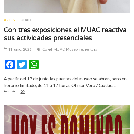
ARTES
CIUDAD
Con tres exposiciones el MUAC reactiva
sus actividades presenciales
11 junio, 2021
Covid
MUAC
Museo
reapertura
F
T
W
ac
w
h
A partir del 12 de junio las puertas del museo se abren, pero en
e
itt
at
horario limitado, de 11 a 17 horas Ohmar Vera / Ciudad…
b
er
s
Con
Ver más ...
tres
o
A
exposiciones
el
o
p
MUAC
reactiva
k
p
sus
actividades
presenciales