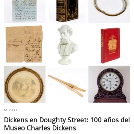
m
v
o
l
g
e
r
s
k
o
p
e
n
v
o
l
g
MUSEO
e
Dickens en Doughty Street: 100 años del
r
Museo Charles Dickens
s