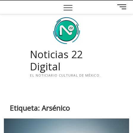
Saltar
B
al
o
contenido
t
ó
n
d
e
Noticias 22
m
e
Digital
n
ú
EL NOTICIARIO CULTURAL DE MÉXICO.
i
n
s
t
Etiqueta:
Arsénico
a
g
r
a