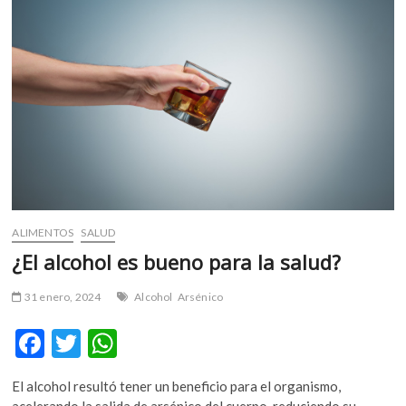
m
v
o
l
g
e
r
s
k
o
p
ALIMENTOS
SALUD
e
n
¿El alcohol es bueno para la salud?
v
o
31 enero, 2024
Alcohol
Arsénico
l
F
T
W
g
e
ac
w
h
r
El alcohol resultó tener un beneficio para el organismo,
e
itt
at
s
acelerando la salida de arsénico del cuerpo, reduciendo su