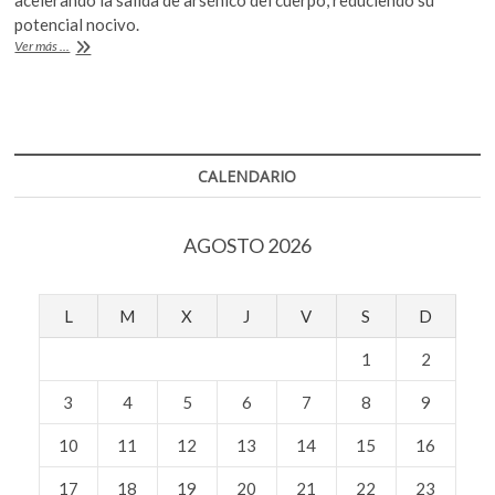
k
b
er
s
potencial nocivo.
o
¿El
Ver más ...
o
A
p
alcohol
e
es
o
p
bueno
n
k
p
para
la
salud?
CALENDARIO
AGOSTO 2026
L
M
X
J
V
S
D
1
2
3
4
5
6
7
8
9
10
11
12
13
14
15
16
17
18
19
20
21
22
23