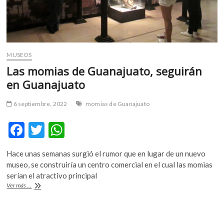
MUSEOS
Las momias de Guanajuato, seguirán
en Guanajuato
6 septiembre, 2022
momias de Guanajuato
F
T
W
ac
w
h
Hace unas semanas surgió el rumor que en lugar de un nuevo
e
itt
at
museo, se construiría un centro comercial en el cual las momias
b
er
s
serían el atractivo principal
Las
Ver más ...
o
A
momias
de
o
p
Guanajuato,
seguirán