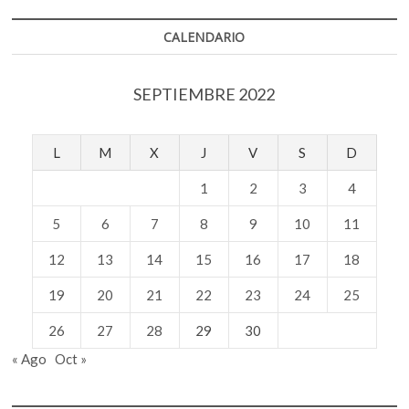
k
p
en
Guanajuato
CALENDARIO
SEPTIEMBRE 2022
L
M
X
J
V
S
D
1
2
3
4
5
6
7
8
9
10
11
12
13
14
15
16
17
18
19
20
21
22
23
24
25
26
27
28
29
30
« Ago
Oct »