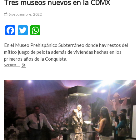
Tres museos nuevos en la CDMX
6 septiembre, 2022
F
T
W
ac
w
h
En el Museo Prehispánico Subterráneo donde hay restos del
e
itt
at
mítico juego de pelota además de viviendas hechas en los
b
er
s
primeros años de la Conquista.
Tres
Ver más ...
o
A
museos
nuevos
o
p
en
k
p
la
CDMX