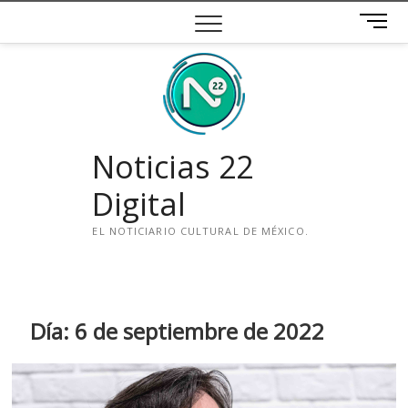
Saltar
B
al
o
contenido
t
ó
n
d
e
Noticias 22
m
e
Digital
n
ú
EL NOTICIARIO CULTURAL DE MÉXICO.
i
n
s
t
Día:
6 de septiembre de 2022
a
g
r
a