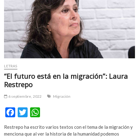
m
v
o
l
g
e
r
s
k
LETRAS
o
p
“El futuro está en la migración”: Laura
e
Restrepo
n
v
6 septiembre, 2022
Migración
o
l
F
T
W
g
ac
w
h
e
Restrepo ha escrito varios textos con el tema de la migración y
r
e
itt
at
menciona que al ver la historia de la humanidad podemos
s