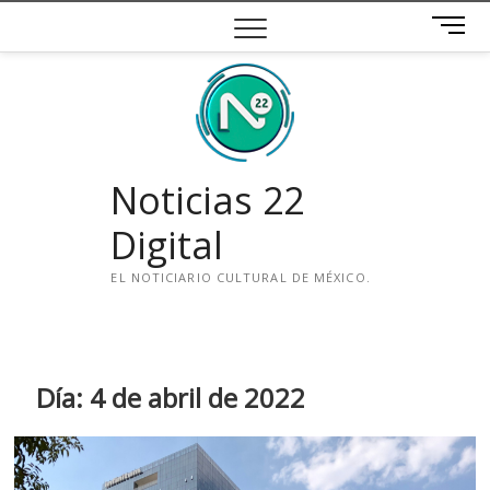
Saltar
B
al
o
contenido
t
ó
n
d
e
Noticias 22
m
e
Digital
n
ú
EL NOTICIARIO CULTURAL DE MÉXICO.
i
n
s
t
Día:
4 de abril de 2022
a
g
r
a