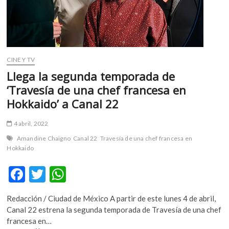
‘Lovers’,
en
el
Museo
Jumex
CINE Y TV
Llega la segunda temporada de
‘Travesía de una chef francesa en
Hokkaido’ a Canal 22
4 abril, 2022
Amandine Chaigno
Canal 22
Travesía de una chef francesa en
Hokkaido
F
T
W
ac
w
h
Redacción / Ciudad de México A partir de este lunes 4 de abril,
e
itt
at
Canal 22 estrena la segunda temporada de Travesía de una chef
b
er
s
francesa en…