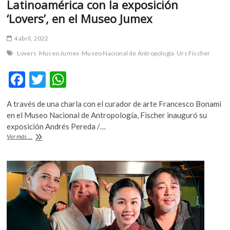
Latinoamérica con la exposición
k
‘Lovers’, en el Museo Jumex
o
p
e
4 abril, 2022
n
Lovers
Museo Jumex
Museo Nacional de Antropología
Urs Fischer
F
T
W
ac
w
h
A través de una charla con el curador de arte Francesco Bonami
e
itt
at
en el Museo Nacional de Antropología, Fischer inauguró su
b
er
s
exposición Andrés Pereda /…
Urs
Ver más ...
o
A
Fischer
llega
o
p
por
k
p
primera
vez
a
Latinoamérica
con
la
exposición