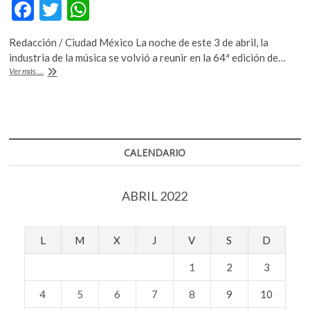
F
T
W
ac
w
h
Redacción / Ciudad México La noche de este 3 de abril, la
e
itt
at
industria de la música se volvió a reunir en la 64ª edición de…
b
er
s
Ganadores
Ver más ...
de
o
A
los
Premios
o
p
Grammy
2022
k
p
CALENDARIO
ABRIL 2022
L
M
X
J
V
S
D
1
2
3
4
5
6
7
8
9
10