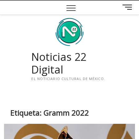
Saltar
B
al
o
contenido
t
ó
n
d
e
Noticias 22
m
e
Digital
n
ú
EL NOTICIARIO CULTURAL DE MÉXICO.
i
n
s
t
Etiqueta:
Gramm 2022
a
g
r
a