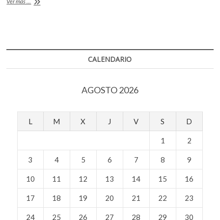
b
er
s
Ganadores
Ver más ...
k
de
o
o
A
los
p
Premios
o
p
e
Grammy
2022
k
p
n
CALENDARIO
AGOSTO 2026
L
M
X
J
V
S
D
1
2
3
4
5
6
7
8
9
10
11
12
13
14
15
16
17
18
19
20
21
22
23
24
25
26
27
28
29
30