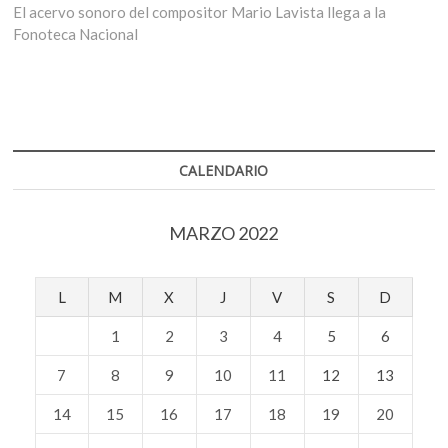
entradas
siguiente:
El acervo sonoro del compositor Mario Lavista llega a la
Fonoteca Nacional
CALENDARIO
MARZO 2022
L
M
X
J
V
S
D
1
2
3
4
5
6
7
8
9
10
11
12
13
14
15
16
17
18
19
20