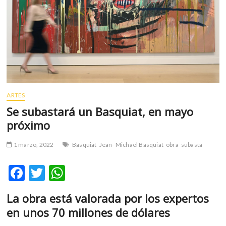
m
v
o
l
g
e
r
s
ARTES
k
o
Se subastará un Basquiat, en mayo
p
próximo
e
n
1 marzo, 2022
Basquiat
Jean- Michael Basquiat
obra
subasta
v
o
F
T
W
l
ac
w
h
g
La obra está valorada por los expertos
e
e
itt
at
r
en unos 70 millones de dólares
b
er
s
s