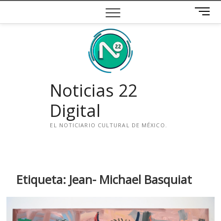
Saltar
B
al
o
contenido
t
ó
n
d
e
Noticias 22
m
e
Digital
n
ú
EL NOTICIARIO CULTURAL DE MÉXICO.
i
n
s
t
Etiqueta:
Jean- Michael Basquiat
a
g
r
a