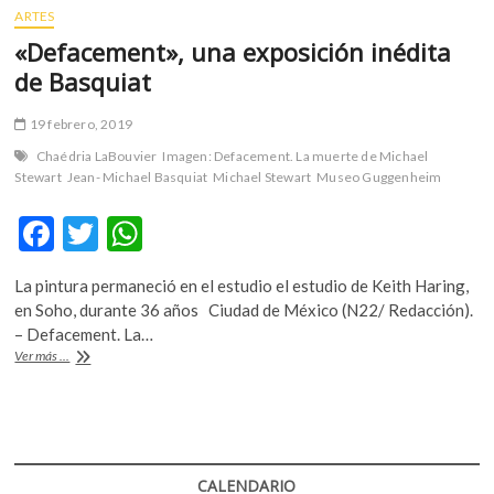
ARTES
«Defacement», una exposición inédita
de Basquiat
19 febrero, 2019
Chaédria LaBouvier
Imagen: Defacement. La muerte de Michael
Stewart
Jean- Michael Basquiat
Michael Stewart
Museo Guggenheim
F
T
W
ac
w
h
La pintura permaneció en el estudio el estudio de Keith Haring,
e
itt
at
en Soho, durante 36 años Ciudad de México (N22/ Redacción).
b
er
s
– Defacement. La…
«Defacement»,
Ver más ...
o
A
una
exposición
o
p
inédita
k
p
de
Basquiat
CALENDARIO