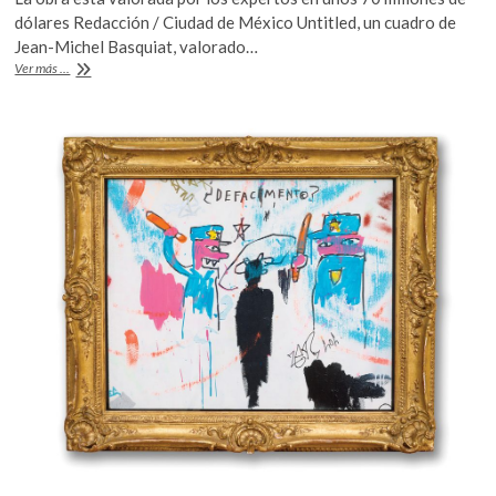
e
itt
at
k
dólares Redacción / Ciudad de México Untitled, un cuadro de
o
b
er
s
Jean-Michel Basquiat, valorado…
p
Se
Ver más ...
o
A
e
subastará
n
un
o
p
Basquiat,
k
p
en
mayo
próximo