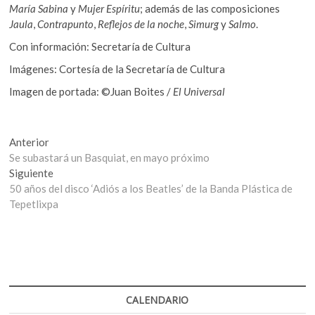
María Sabina
y
Mujer Espíritu
; además de las composiciones
Jaula
,
Contrapunto
,
Reflejos de la noche
,
Simurg
y
Salmo
.
Con información: Secretaría de Cultura
Imágenes: Cortesía de la Secretaría de Cultura
Imagen de portada: ©Juan Boites /
El Universal
Navegación
Entrada
Anterior
anterior:
Se subastará un Basquiat, en mayo próximo
de
Entrada
Siguiente
entradas
siguiente:
50 años del disco ‘Adiós a los Beatles’ de la Banda Plástica de
Tepetlixpa
CALENDARIO