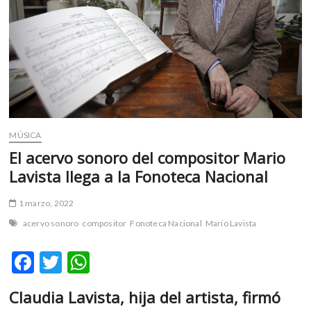
m
v
o
l
g
e
r
s
k
MÚSICA
o
El acervo sonoro del compositor Mario
p
Lavista llega a la Fonoteca Nacional
e
n
1 marzo, 2022
v
acervo sonoro
compositor
Fonoteca Nacional
Mario Lavista
o
l
F
T
W
g
e
ac
w
h
r
Claudia Lavista, hija del artista, firmó
e
itt
at
s