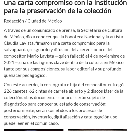
una carta compromiso con la institución
k
b
er
s
para la preservación de la colección
o
o
A
p
Redacción / Ciudad de México
e
o
p
n
A través de un comunicado de prensa, la Secretaría de Cultura
k
p
de México, dio a conocer que la Fonoteca Nacional y la artista
Claudia Lavista, firmaron una carta compromiso para la
salvaguarda, resguardo y difusión del acervo sonoro del
compositor Mario Lavista —quien falleció el 4 de noviembre de
2021—, una de las figuras clave dentro de la cultura en México
tanto por sus composiciones, su labor editorial y su profundo
quehacer pedagógico.
Con este acuerdo, la coreógrafa e hija del compositor entregó
226 casetes, 62 cintas de carrete abierto y 2 discos láser de la
colección. «Los documentos sonoros serán sujeto de
diagnóstico para conocer su estado de conservación;
posteriormente, serán sometidos a los procesos de
conservación, inventario, digitalización y catalogación», se
puede leer en el comunicado.