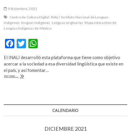
9 diciembre, 2021
Centro de Cultura Digital
INALI
Instituto Nacional de Lenguas
Indígenas
lenguas indígenas
Lenguas originarias
Mapa Interactivo de
Lenguas Indígenas de México
F
T
W
ac
w
h
El INALI desarrolló esta plataforma que tiene como objetivo
e
itt
at
acercar a la sociedad a esa diversidad lingüística que existe en
b
er
s
el país, y así fomentar…
Mapa
Ver más ...
o
A
Interactivo
de
o
p
Lenguas
k
p
Indígenas
de
México
CALENDARIO
DICIEMBRE 2021