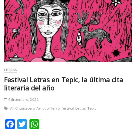
ser
naturaleza
LETRAS
Festival Letras en Tepic, la última cita
literaria del año
9 diciembre, 2021
Alí Chumacero
Amado Nervo
festival
Letras
Tepic
F
T
W
ac
w
h