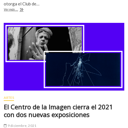
b
er
s
k
otorga el Club de…
o
Premio
Ver más ...
o
A
Nacional
p
e
o
p
e
Internacional
n
k
p
de
Periodismo
2021
ARTES
El Centro de la Imagen cierra el 2021
con dos nuevas exposiciones
9 diciembre, 2021