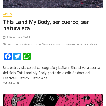
ARTES
This Land My Body, ser cuerpo, ser
naturaleza
9 diciembre, 2021
artes
Artes vivas
cuerpo
Danza
escenario
movimiento
naturaleza
F
T
W
ac
w
h
Una entrevista con el coreógrafo y bailarín Shantí Vera acerca
e
itt
at
del ciclo This Land My Body, parte de la edición doce del
b
er
s
Festival CuatroxCuatro Ana…
This
Ver más ...
o
A
Land
My
o
p
Body,
k
p
ser
cuerpo,