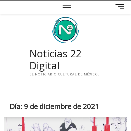
Saltar
B
al
o
contenido
t
ó
n
d
e
Noticias 22
m
e
Digital
n
ú
EL NOTICIARIO CULTURAL DE MÉXICO.
i
n
s
t
Día:
9 de diciembre de 2021
a
g
r
a