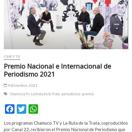
m
v
o
l
g
e
r
s
CINE Y TV
k
o
Premio Nacional e Internacional de
p
Periodismo 2021
e
n
9 diciembre, 2021
v
Chamuco Tv
La Ruta de la Trata
periodismo
premio
o
l
F
T
W
g
ac
w
h
e
r
Los programas Chamuco TV y La Ruta de la Trata, coproducidos
e
itt
at
s
por Canal 22, recibieron el Premio Nacional de Periodismo que