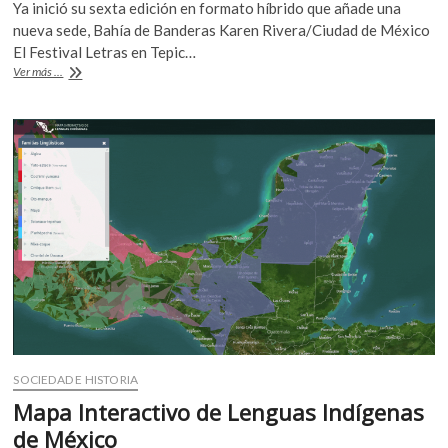
Ya inició su sexta edición en formato híbrido que añade una
e
itt
at
nueva sede, Bahía de Banderas Karen Rivera/Ciudad de México
b
er
s
El Festival Letras en Tepic…
Festival
Ver más ...
o
A
Letras
en
o
p
Tepic,
k
p
la
última
cita
literaria
del
año
SOCIEDAD E HISTORIA
Mapa Interactivo de Lenguas Indígenas
de México