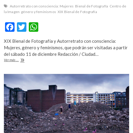
Autorretrato con consciencia: Mujeres
Bienal de Fotografía
Centro de
la Imagen
género y feminismos
XIX Bienal de Fotografía
F
T
W
ac
w
h
XIX Bienal de Fotografía y Autorretrato con consciencia:
e
itt
at
Mujeres, género y feminismos, que podrán ser visitadas a partir
b
er
s
del sábado 11 de diciembre Redacción / Ciudad…
El
Ver más ...
o
A
Centro
de
o
p
la
k
p
Imagen
cierra
el
2021
con
dos
nuevas
exposiciones