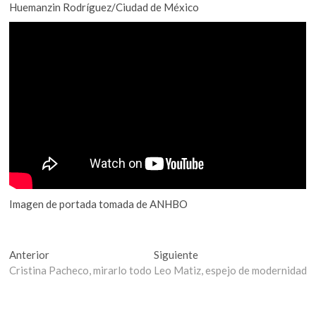
o
A
k
Huemanzin Rodríguez/Ciudad de México
o
o
p
p
k
p
e
n
Imagen de portada tomada de ANHBO
Navegación
Entrada
Entrada
Anterior
Siguiente
anterior:
siguiente:
Cristina Pacheco, mirarlo todo
Leo Matiz, espejo de modernidad
de
entradas