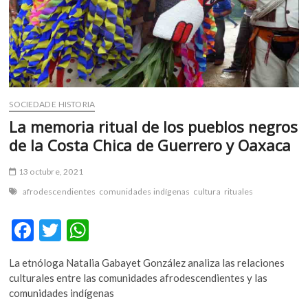
m
v
o
l
g
e
r
SOCIEDAD E HISTORIA
s
La memoria ritual de los pueblos negros
k
de la Costa Chica de Guerrero y Oaxaca
o
p
13 octubre, 2021
e
afrodescendientes
comunidades indígenas
cultura
rituales
n
v
F
T
W
o
l
ac
w
h
g
La etnóloga Natalia Gabayet González analiza las relaciones
e
itt
at
e
culturales entre las comunidades afrodescendientes y las
r
b
er
s
comunidades indígenas
s