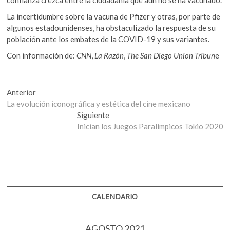
La incertidumbre sobre la vacuna de Pfizer y otras, por parte de
algunos estadounidenses, ha obstaculizado la respuesta de su
población ante los embates de la COVID-19 y sus variantes.
Con información de:
CNN
,
La Razón
,
The San Diego Union Tribun
e
Navegación
Entrada
Anterior
anterior:
La evolución iconográfica y estética del cine mexicano
de
Entrada
Siguiente
entradas
siguiente:
Inician los Juegos Paralímpicos Tokio 2020
CALENDARIO
AGOSTO 2021