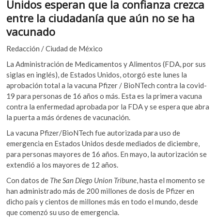
Unidos esperan que la confianza crezca
k
b
er
s
entre la ciudadanía que aún no se ha
o
o
A
p
vacunado
e
o
p
n
Redacción / Ciudad de México
k
p
La Administración de Medicamentos y Alimentos (FDA, por sus
siglas en inglés), de Estados Unidos, otorgó este lunes la
aprobación total a la vacuna Pfizer / BioNTech contra la covid-
19 para personas de 16 años o más. Esta es la primera vacuna
contra la enfermedad aprobada por la FDA y se espera que abra
la puerta a más órdenes de vacunación.
La vacuna Pfizer/BioNTech fue autorizada para uso de
emergencia en Estados Unidos desde mediados de diciembre,
para personas mayores de 16 años. En mayo, la autorización se
extendió a los mayores de 12 años.
Con datos de
The San Diego Union Tribune
, hasta el momento se
han administrado más de 200 millones de dosis de Pfizer en
dicho país y cientos de millones más en todo el mundo, desde
que comenzó su uso de emergencia.