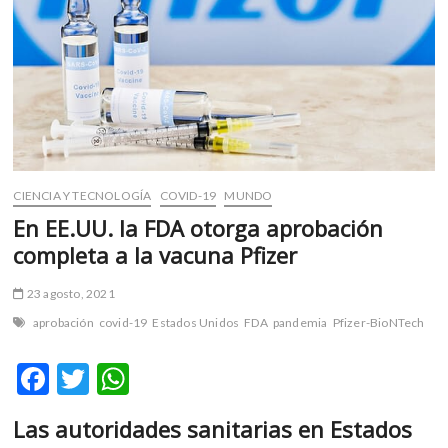
m
v
o
l
g
e
r
s
k
CIENCIA Y TECNOLOGÍA
COVID-19
MUNDO
o
En EE.UU. la FDA otorga aprobación
p
completa a la vacuna Pfizer
e
n
23 agosto, 2021
v
aprobación
covid-19
Estados Unidos
FDA
pandemia
Pfizer-BioNTech
o
l
F
T
W
g
e
ac
w
h
r
Las autoridades sanitarias en Estados
e
itt
at
s