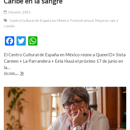
Caribe en la sangre
14 junio, 2021
Centro Cultural de España en México
Festival virtual
Mujeres raíz y
sonido
F
T
W
ac
w
h
El Centro Cultural de España en México reúne a Queen’D+ Sista
e
itt
at
Carmen + La Parrandera + Eela Huuá el próximo 17 de junio en
b
er
s
la…
#Agenda:
Ver más ...
o
A
MujerES
raíz
o
p
y
k
p
sonido:
el
Caribe
en
la
sangre