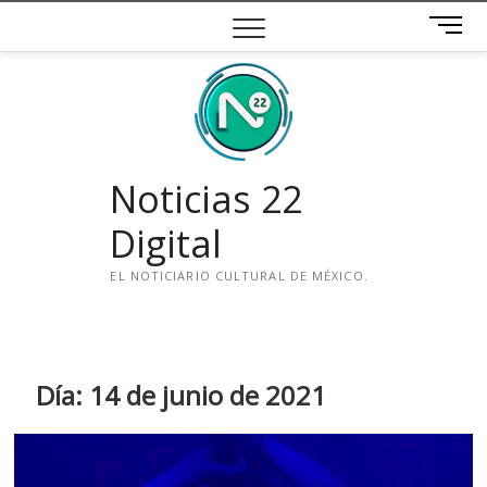
Saltar
B
al
o
contenido
t
ó
n
d
e
Noticias 22
m
e
Digital
n
ú
EL NOTICIARIO CULTURAL DE MÉXICO.
i
n
s
t
Día:
14 de junio de 2021
a
g
r
a