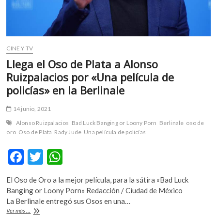
CINE Y TV
Llega el Oso de Plata a Alonso
Ruizpalacios por «Una película de
policías» en la Berlinale
14 junio, 2021
Alonso Ruizpalacios
Bad Luck Banging or Loony Porn
Berlinale
oso de
oro
Oso de Plata
Rady Jude
Una película de policías
F
T
W
ac
w
h
El Oso de Oro a la mejor película, para la sátira «Bad Luck
e
itt
at
Banging or Loony Porn» Redacción / Ciudad de México
b
er
s
La Berlinale entregó sus Osos en una…
Llega
Ver más ...