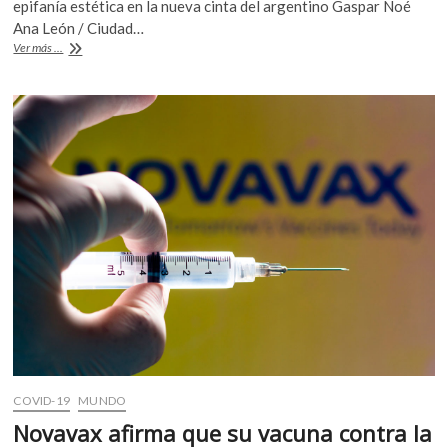
e
itt
at
epifanía estética en la nueva cinta del argentino Gaspar Noé
k
b
er
s
Ana León / Ciudad…
o
«Lux
Ver más ...
p
o
A
Æterna»:
e
el
o
p
n
caos
k
p
y
lo
sublime
COVID-19
MUNDO
Novavax afirma que su vacuna contra la