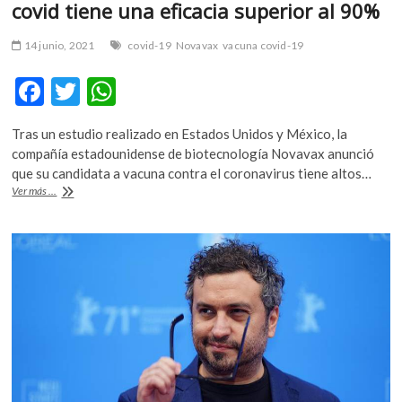
covid tiene una eficacia superior al 90%
14 junio, 2021
covid-19
Novavax
vacuna covid-19
F
T
W
ac
w
h
Tras un estudio realizado en Estados Unidos y México, la
e
itt
at
compañía estadounidense de biotecnología Novavax anunció
b
er
s
que su candidata a vacuna contra el coronavirus tiene altos…
Novavax
Ver más ...
o
A
afirma
que
o
p
su
k
p
vacuna
contra
la
covid
tiene
una
eficacia
superior
al
90%