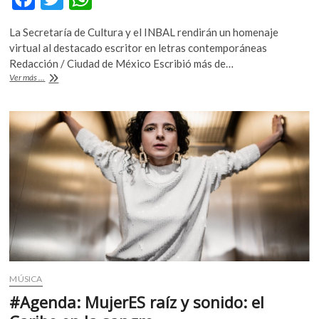
ac
w
h
La Secretaría de Cultura y el INBAL rendirán un homenaje
e
itt
at
virtual al destacado escritor en letras contemporáneas
b
er
s
Redacción / Ciudad de México Escribió más de…
Muere
Ver más ...
o
A
Mauricio
Molina
o
p
Cardona,
k
p
exponente
de
la
literatura
fantástica
en
México
MÚSICA
#Agenda: MujerES raíz y sonido: el