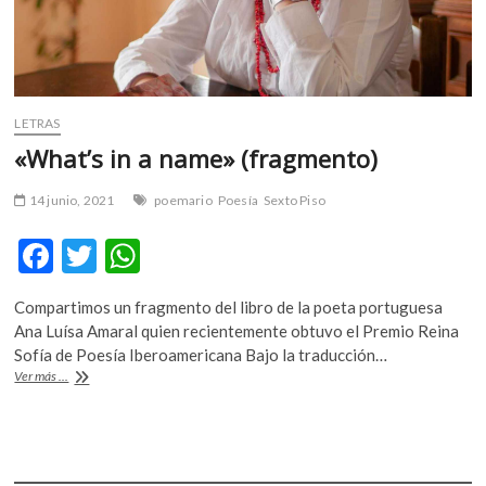
LETRAS
«What’s in a name» (fragmento)
14 junio, 2021
poemario
Poesía
Sexto Piso
F
T
W
ac
w
h
Compartimos un fragmento del libro de la poeta portuguesa
e
itt
at
Ana Luísa Amaral quien recientemente obtuvo el Premio Reina
b
er
s
Sofía de Poesía Iberoamericana Bajo la traducción…
«What’s
Ver más ...
o
A
in
a
o
p
name»
k
p
(fragmento)