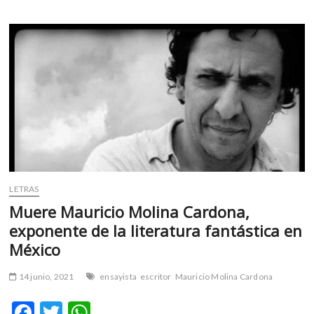
o
A
el
Oso
o
p
de
k
p
Plata
a
Alonso
Ruizpalacios
por
«Una
película
de
policías»
en
la
Berlinale
LETRAS
Muere Mauricio Molina Cardona,
exponente de la literatura fantástica en
México
14 junio, 2021
ensayista
escritor
Mauricio Molina Cardona
F
T
W