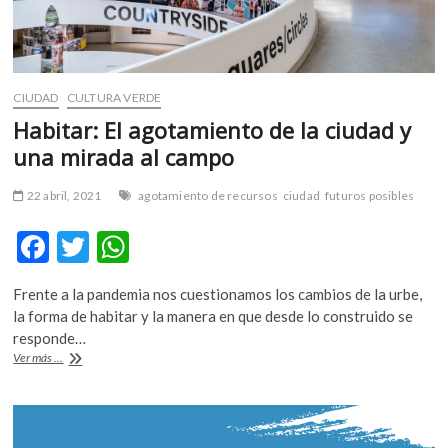
CIUDAD
CULTURA VERDE
Habitar: El agotamiento de la ciudad y
una mirada al campo
22 abril, 2021
agotamiento de recursos
ciudad
futuros posibles
F
T
W
ac
w
h
Frente a la pandemia nos cuestionamos los cambios de la urbe,
e
itt
at
la forma de habitar y la manera en que desde lo construido se
b
er
s
responde…
Habitar:
Ver más ...
o
A
El
agotamiento
o
p
de
k
p
la
ciudad