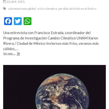
22 abril, 2021
calentamiento global
crisis climática
pérdida de hielo en el Ártico
F
T
W
ac
w
h
Una entrevista con Francisco Estrada, coordinador del
e
itt
at
Programa de Investigación Cambio Climático UNAM Karen
b
er
s
Rivera / Ciudad de México Inviernos más fríos, veranos más
cálidos,…
o
A
Sobre
Ver más ...
o
p
el
calentamiento
k
p
del
planeta