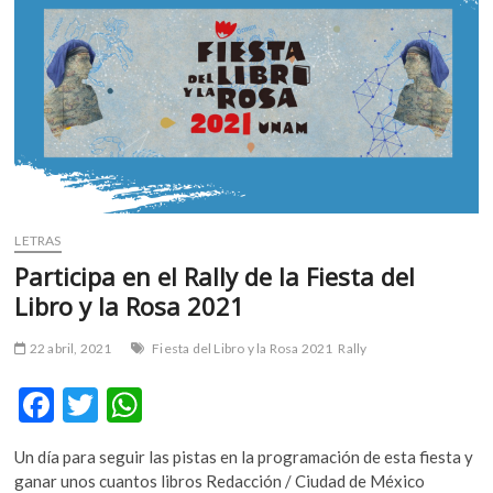
y
una
mirada
al
campo
LETRAS
Participa en el Rally de la Fiesta del
Libro y la Rosa 2021
22 abril, 2021
Fiesta del Libro y la Rosa 2021
Rally
F
T
W
ac
w
h
Un día para seguir las pistas en la programación de esta fiesta y
e
itt
at
ganar unos cuantos libros Redacción / Ciudad de México