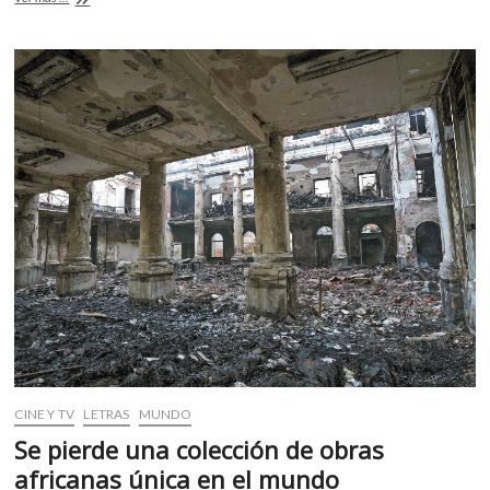
o
A
de
la
o
p
Tierra:
k
p
¿seremos
capaces
de
detener
el
daño?
CINE Y TV
LETRAS
MUNDO
Se pierde una colección de obras
africanas única en el mundo