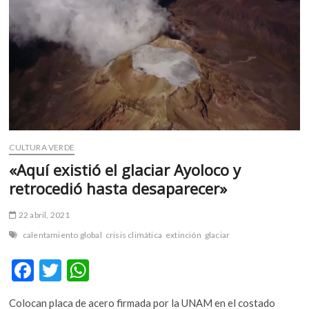
m
v
o
l
g
e
r
s
k
CULTURA VERDE
o
p
«Aquí existió el glaciar Ayoloco y
e
retrocedió hasta desaparecer»
n
v
22 abril, 2021
o
calentamiento global
crisis climática
extinción
glaciar
l
g
F
T
W
e
r
ac
w
h
s
Colocan placa de acero firmada por la UNAM en el costado