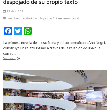
despojado de su propio texto
22 abril, 2021
Ana Negri
editorial Antílope
Los Eufemismos
novela
F
T
W
ac
w
h
La primera novela de la escritora y editora mexicana Ana Negri,
e
itt
at
construye un relato íntimo a través de la relación de una hija
b
er
s
con su…
«Los
Ver más ...
o
A
eufemismos»,
cuando
o
p
un
k
p
cuerpo
es
despojado
de
su
propio
texto