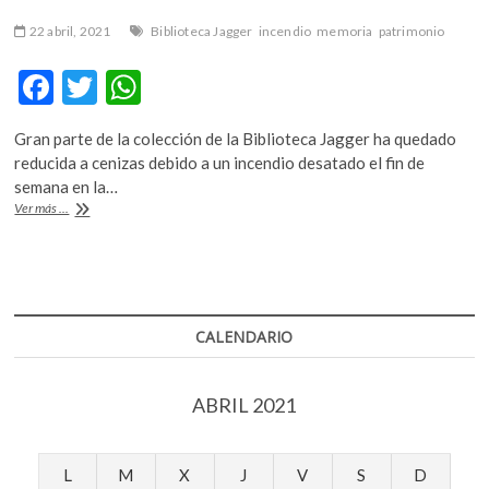
22 abril, 2021
Biblioteca Jagger
incendio
memoria
patrimonio
F
T
W
ac
w
h
Gran parte de la colección de la Biblioteca Jagger ha quedado
e
itt
at
reducida a cenizas debido a un incendio desatado el fin de
b
er
s
semana en la…
Se
Ver más ...
o
A
pierde
una
o
p
colección
k
p
de
obras
africanas
CALENDARIO
única
en
el
ABRIL 2021
mundo
L
M
X
J
V
S
D