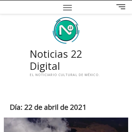
Saltar
B
al
o
contenido
t
ó
n
d
e
Noticias 22
m
e
Digital
n
ú
EL NOTICIARIO CULTURAL DE MÉXICO.
i
n
s
t
Día:
22 de abril de 2021
a
g
r
a