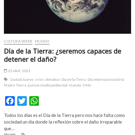
CULTURA VERDE
MUNDO
Día de la Tierra: ¿seremos capaces de
detener el daño?
22 abril, 2021
Ciudad Juárez
crisis climática
Día de la Tierra
Día Internacional de la
Madre Tierra
justicia medioambiental
mundo
ONU
F
T
W
ac
w
h
Todos los días es el Día de la Tierra pero nos hace falta como
e
itt
at
sociedad un día donde la reflexión sobre el daño irreparable
b
er
s
que…
Día
Ver más ...