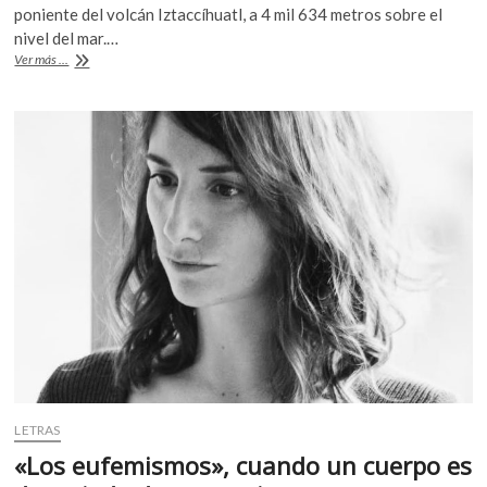
e
itt
at
k
poniente del volcán Iztaccíhuatl, a 4 mil 634 metros sobre el
b
er
s
o
nivel del mar.…
p
«Aquí
Ver más ...
o
A
existió
e
el
o
p
n
glaciar
k
p
Ayoloco
y
retrocedió
hasta
desaparecer»
LETRAS
«Los eufemismos», cuando un cuerpo es