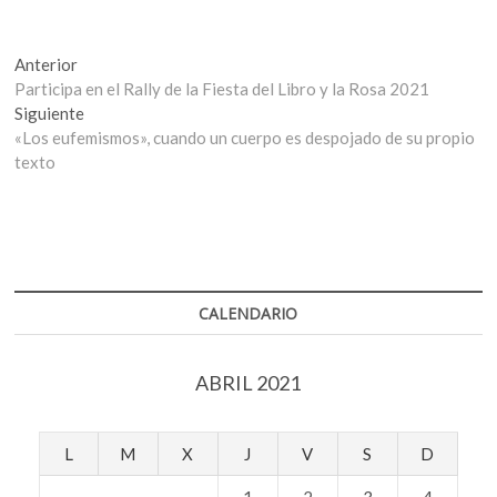
Navegación
Entrada
Anterior
anterior:
Participa en el Rally de la Fiesta del Libro y la Rosa 2021
de
Entrada
Siguiente
entradas
siguiente:
«Los eufemismos», cuando un cuerpo es despojado de su propio
texto
CALENDARIO
ABRIL 2021
L
M
X
J
V
S
D
1
2
3
4