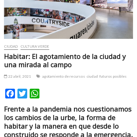
m
v
o
l
g
e
r
CIUDAD
CULTURA VERDE
s
Habitar: El agotamiento de la ciudad y
k
una mirada al campo
o
p
22 abril, 2021
agotamiento de recursos
ciudad
futuros posibles
e
n
F
T
W
v
o
ac
w
h
l
Frente a la pandemia nos cuestionamos
e
itt
at
g
los cambios de la urbe, la forma de
b
er
s
e
habitar y la manera en que desde lo
r
o
A
construido se responde a la emergencia.
s