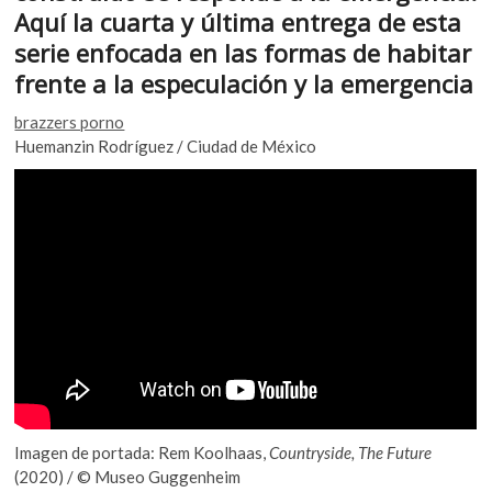
o
p
k
Aquí la cuarta y última entrega de esta
o
k
p
serie enfocada en las formas de habitar
p
frente a la especulación y la emergencia
e
n
brazzers porno
Huemanzin Rodríguez / Ciudad de México
Imagen de portada: Rem Koolhaas,
Countryside, The Future
(2020) / © Museo Guggenheim