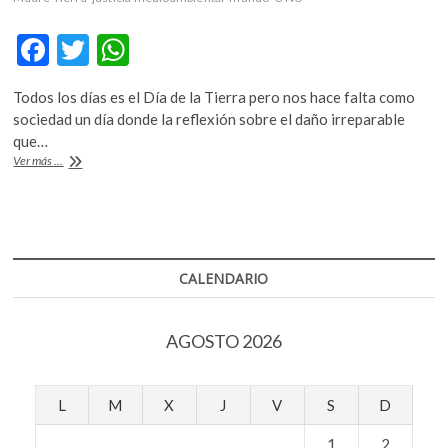
k
o
F
T
W
p
ac
w
h
e
Todos los días es el Día de la Tierra pero nos hace falta como
n
e
itt
at
sociedad un día donde la reflexión sobre el daño irreparable
b
er
s
que…
Día
Ver más ...
o
A
de
la
o
p
Tierra:
k
p
¿seremos
capaces
de
CALENDARIO
detener
el
daño?
AGOSTO 2026
L
M
X
J
V
S
D
1
2