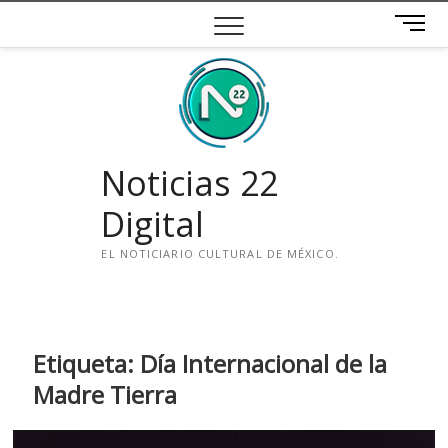
Saltar
B
al
o
contenido
t
ó
n
d
e
Noticias 22
m
e
Digital
n
ú
EL NOTICIARIO CULTURAL DE MÉXICO.
i
n
s
t
Etiqueta:
Día Internacional de la
a
Madre Tierra
g
r
a