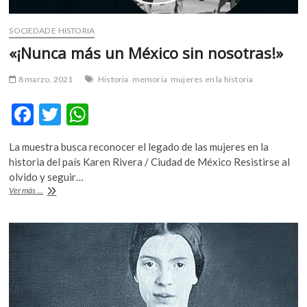
SOCIEDAD E HISTORIA
«¡Nunca más un México sin nosotras!»
8 marzo, 2021
Historia
memoria
mujeres en la historia
F
T
W
ac
w
h
La muestra busca reconocer el legado de las mujeres en la
e
itt
at
historia del país Karen Rivera / Ciudad de México Resistirse al
b
er
s
olvido y seguir…
«¡Nunca
Ver más ...
o
A
más
un
o
p
México
k
p
sin
nosotras!»