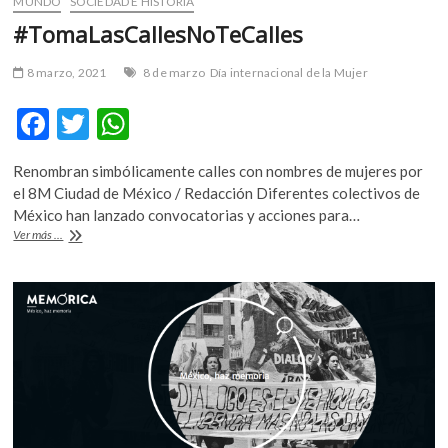
MUNDO
SOCIEDAD E HISTORIA
#TomaLasCallesNoTeCalles
8 marzo, 2021
8 de marzo
Día internacional de la Mujer
F
T
W
ac
w
h
Renombran simbólicamente calles con nombres de mujeres por
e
itt
at
el 8M Ciudad de México / Redacción Diferentes colectivos de
b
er
s
México han lanzado convocatorias y acciones para…
#TomaLasCallesNoTeCalles
Ver más ...
o
A
o
p
k
p