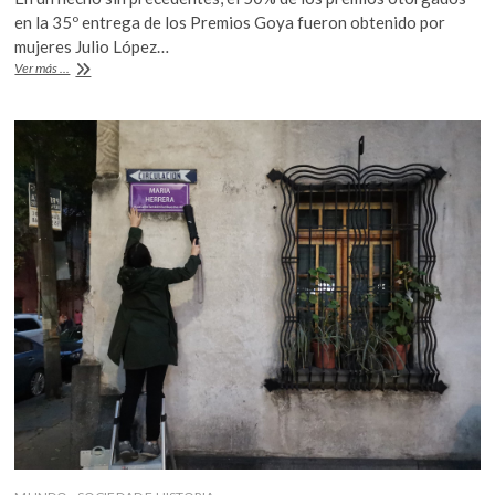
e
itt
at
k
en la 35º entrega de los Premios Goya fueron obtenido por
o
b
er
s
mujeres Julio López…
p
«Las
Ver más ...
o
A
e
niñas»,
n
Mejor
o
p
Película
k
p
en
los
Goya