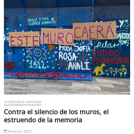
o
p
la
k
p
lengua
inglesa
(video)
SOCIEDAD E HISTORIA
Contra el silencio de los muros, el
estruendo de la memoria
8 marzo, 2021