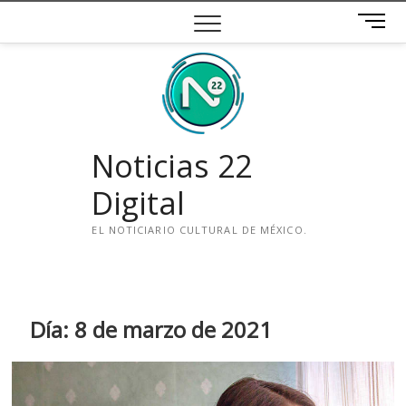
Saltar
B
al
o
contenido
t
ó
n
d
e
Noticias 22
m
e
Digital
n
ú
EL NOTICIARIO CULTURAL DE MÉXICO.
i
n
s
t
Día:
8 de marzo de 2021
a
g
r
a