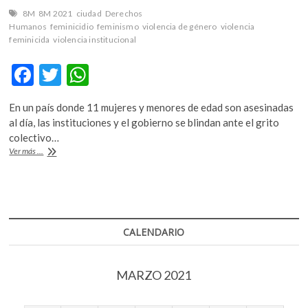
8M
8M 2021
ciudad
Derechos
Humanos
feminicidio
feminismo
violencia de género
violencia
feminicida
violencia institucional
F
T
W
ac
w
h
En un país donde 11 mujeres y menores de edad son asesinadas
e
itt
at
al día, las instituciones y el gobierno se blindan ante el grito
b
er
s
colectivo…
Contra
Ver más ...
o
A
el
silencio
o
p
de
k
p
los
muros,
el
CALENDARIO
estruendo
de
la
MARZO 2021
memoria