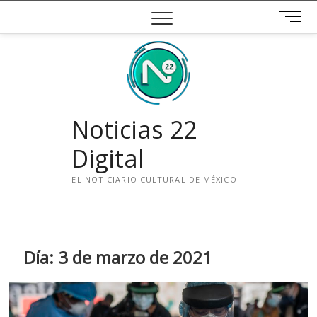
Saltar
B
al
o
contenido
t
ó
n
d
e
Noticias 22
m
e
Digital
n
ú
EL NOTICIARIO CULTURAL DE MÉXICO.
i
n
s
t
Día:
3 de marzo de 2021
a
g
r
a