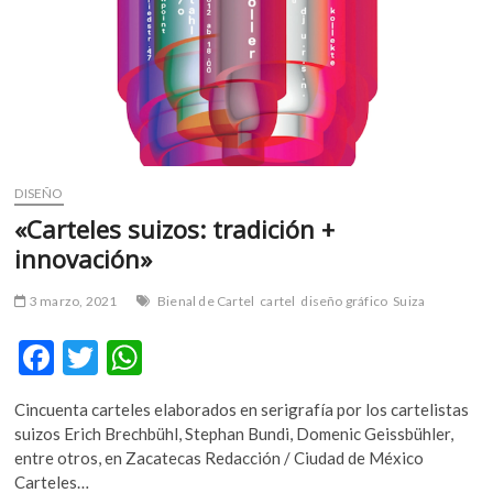
DISEÑO
«Carteles suizos: tradición +
innovación»
3 marzo, 2021
Bienal de Cartel
cartel
diseño gráfico
Suiza
F
T
W
ac
w
h
Cincuenta carteles elaborados en serigrafía por los cartelistas
e
itt
at
suizos Erich Brechbühl, Stephan Bundi, Domenic Geissbühler,
b
er
s
entre otros, en Zacatecas Redacción / Ciudad de México
Carteles…