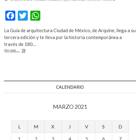
F
T
W
ac
w
h
La Guía de arquitectura Ciudad de México, de Arquine, llega a su
e
itt
at
tercera edición y te lleva por la historia contemporánea a
b
er
s
través de 180…
Nueva
Ver más ...
o
A
Guía
CDMX,
o
p
redimensionar
k
p
la
ciudad
CALENDARIO
MARZO 2021
L
M
X
J
V
S
D
1
2
3
4
5
6
7