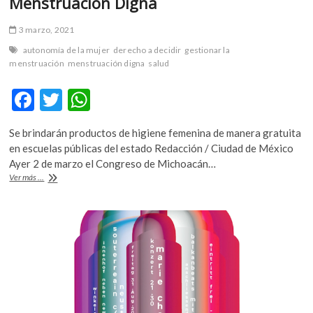
Menstruación Digna
3 marzo, 2021
autonomía de la mujer
derecho a decidir
gestionar la
menstruación
menstruación digna
salud
F
T
W
ac
w
h
Se brindarán productos de higiene femenina de manera gratuita
e
itt
at
en escuelas públicas del estado Redacción / Ciudad de México
b
er
s
Ayer 2 de marzo el Congreso de Michoacán…
Michoacán
Ver más ...
o
A
aprueba
la
o
p
Ley
k
p
de
Menstruación
Digna