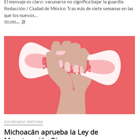
El mensaje es claro: vacunarse no significa bajar la guardia
k
e
itt
at
Redacción / Ciudad de México Tras más de siete semanas en las
o
b
er
s
que los nuevos…
p
Aumento
Ver más ...
o
A
e
en
n
casos
o
p
de
k
p
covid-
19
preocupa
a
la
OMS
SOCIEDAD E HISTORIA
Michoacán aprueba la Ley de