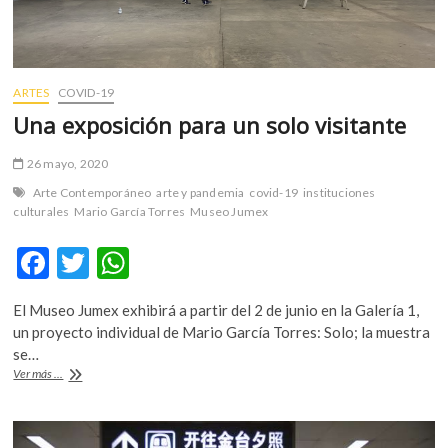
ARTES
COVID-19
Una exposición para un solo visitante
26 mayo, 2020
Arte Contemporáneo
arte y pandemia
covid-19
instituciones
culturales
Mario García Torres
Museo Jumex
F
T
W
ac
w
h
El Museo Jumex exhibirá a partir del 2 de junio en la Galería 1,
e
itt
at
un proyecto individual de Mario García Torres: Solo; la muestra
b
er
s
se…
Una
Ver más ...
o
A
exposición
para
o
p
un
solo