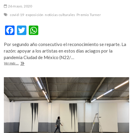
26 mayo, 2020
covid-19
exposición
noticias culturales
Premio Turner
F
T
W
ac
w
h
Por segundo año consecutivo el reconocimiento se reparte. La
e
itt
at
razón: apoyar a los artistas en estos días aciagos por la
b
er
s
pandemia Ciudad de México (N22/…
El
Ver más ...
o
A
Premio
Turner
o
p
concederá
k
p
diez
becas
en
vez
de
su
galardón
anual