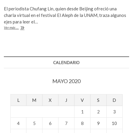
ac
w
h
El periodista Chufang Lin, quien desde Beijing ofreció una
e
itt
at
charla virtual en el festival El Aleph de la UNAM, traza algunos
b
er
s
ejes para leer el…
Mirar
Ver más ...
o
A
a
China
o
p
en
k
p
su
regreso
al
CALENDARIO
cotidiano
MAYO 2020
L
M
X
J
V
S
D
1
2
3
4
5
6
7
8
9
10