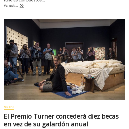
b
er
s
k
Las
Ver más ...
o
A
o
catacumbas
p
de
o
p
París,
e
k
p
laberinto
n
de
esqueletos
en
realidad
virtual
(video)
ARTES
El Premio Turner concederá diez becas
en vez de su galardón anual