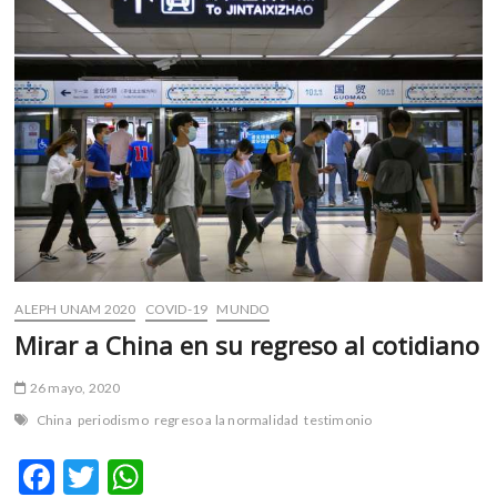
k
p
visitante
ALEPH UNAM 2020
COVID-19
MUNDO
Mirar a China en su regreso al cotidiano
26 mayo, 2020
China
periodismo
regreso a la normalidad
testimonio
F
T
W