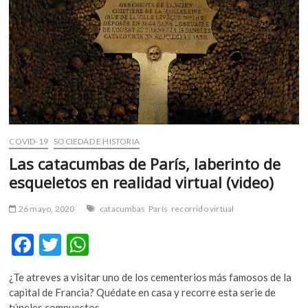
m
v
o
l
g
e
r
s
k
COVID-19
SOCIEDAD E HISTORIA
o
Las catacumbas de París, laberinto de
p
e
esqueletos en realidad virtual (video)
n
v
26 mayo, 2020
catacumbas
París
recorrido virtual
o
F
T
W
l
g
ac
w
h
e
¿Te atreves a visitar uno de los cementerios más famosos de la
e
itt
at
r
capital de Francia? Quédate en casa y recorre esta serie de
s
túneles compuestos…