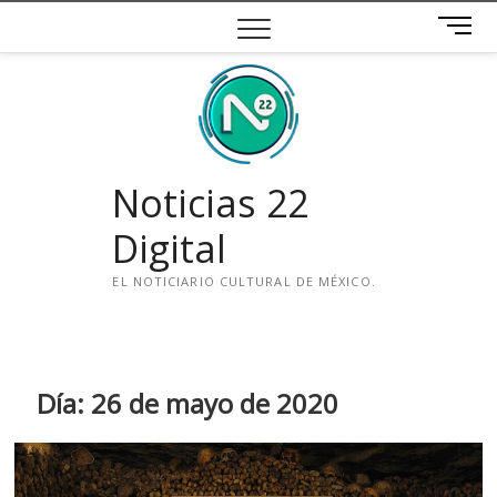
Saltar
B
al
o
contenido
t
ó
n
d
e
Noticias 22
m
e
Digital
n
ú
EL NOTICIARIO CULTURAL DE MÉXICO.
i
n
s
t
Día:
26 de mayo de 2020
a
g
r
a