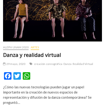
m
v
o
l
g
e
r
s
k
ALEPH UNAM 2020
ARTES
o
Danza y realidad virtual
p
e
29 mayo, 2020
creación coreográfica
Danza
Realidad Virtual
n
v
F
T
W
o
ac
w
h
l
g
¿Cómo las nuevas tecnologías pueden jugar un papel
e
itt
at
e
importante en la creación de nuevos espacios de
b
er
s
r
representación y difusión de la danza contemporánea? Se
s
preguntó…