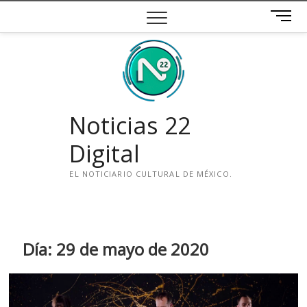
Saltar
B
al
o
contenido
t
ó
n
d
e
Noticias 22
m
e
Digital
n
ú
EL NOTICIARIO CULTURAL DE MÉXICO.
i
n
s
t
Día:
29 de mayo de 2020
a
g
r
a