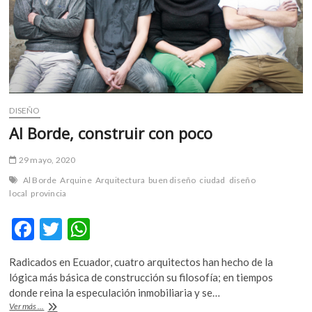
DISEÑO
Al Borde, construir con poco
29 mayo, 2020
Al Borde
Arquine
Arquitectura
buen diseño
ciudad
diseño
local
provincia
F
T
W
ac
w
h
Radicados en Ecuador, cuatro arquitectos han hecho de la
e
itt
at
lógica más básica de construcción su filosofía; en tiempos
b
er
s
donde reina la especulación inmobiliaria y se…
Al
Ver más ...