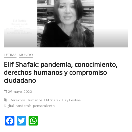
Aust,
en
línea
desde
Alemania
para
México
y
Centroamérica
LETRAS
MUNDO
Elif Shafak: pandemia, conocimiento,
derechos humanos y compromiso
ciudadano
29 mayo, 2020
Derechos Humanos
Elif Shafak
Hay Festival
Digital
pandemia
pensamiento
F
T
W
ac
w
h