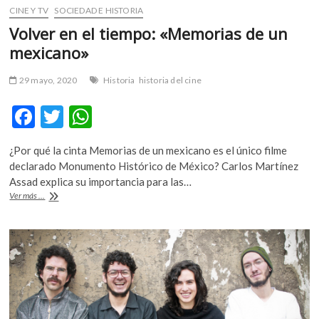
CINE Y TV
SOCIEDAD E HISTORIA
Volver en el tiempo: «Memorias de un
mexicano»
29 mayo, 2020
Historia
historia del cine
F
T
W
ac
w
h
¿Por qué la cinta Memorias de un mexicano es el único filme
e
itt
at
declarado Monumento Histórico de México? Carlos Martínez
b
er
s
Assad explica su importancia para las…
Volver
Ver más ...
o
A
en
el
o
p
tiempo:
k
p
«Memorias
de
un
mexicano»