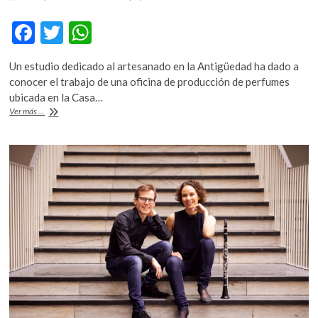
F
T
W
ac
w
h
Un estudio dedicado al artesanado en la Antigüedad ha dado a
e
itt
at
conocer el trabajo de una oficina de producción de perfumes
b
er
s
ubicada en la Casa…
Arqueólogos
Ver más ...
o
A
españoles
hallan
o
p
en
k
p
Pompeya
una
de
las
perfumerías
mejor
conservadas
de
la
época
romana