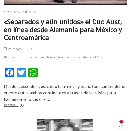
COVID-19
MÚSICA
«Separados y aún unidos» el Duo Aust,
en línea desde Alemania para México y
Centroamérica
29 mayo, 2020
alemania
concierto en línea
Goethe Institut Mexiko
Música
F
T
W
ac
w
h
Desde Düsseldorf, este dúo (clarinete y piano) buscan tender un
e
itt
at
puente entre ambos continentes a través de la música; una
b
er
s
llamada a no olvidar el…
«Separados
Ver más ...
o
A
y
aún
o
p
unidos»
k
p
el
Duo