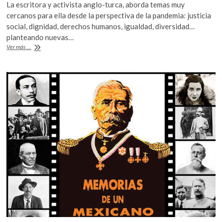
La escritora y activista anglo-turca, aborda temas muy
e
itt
at
cercanos para ella desde la perspectiva de la pandemia: justicia
b
er
s
social, dignidad, derechos humanos, igualdad, diversidad…
planteando nuevas…
o
A
Elif
Ver más ...
o
p
Shafak:
pandemia,
k
p
conocimiento,
derechos
humanos
y
compromiso
ciudadano