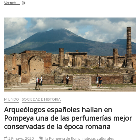
o
A
Danza
k
Ver más ...
o
p
y
o
realidad
p
k
p
virtual
e
n
MUNDO
SOCIEDAD E HISTORIA
Arqueólogos españoles hallan en
Pompeya una de las perfumerías mejor
conservadas de la época romana
29 mayo, 2020
la Pompeya de Roma
noticias culturales