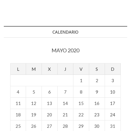
o
A
Borde,
construir
o
p
con
k
p
poco
CALENDARIO
MAYO 2020
L
M
X
J
V
S
D
1
2
3
4
5
6
7
8
9
10
11
12
13
14
15
16
17
18
19
20
21
22
23
24
25
26
27
28
29
30
31