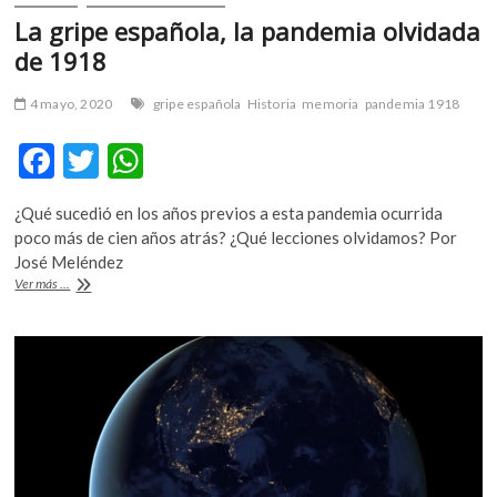
La gripe española, la pandemia olvidada
de 1918
4 mayo, 2020
gripe española
Historia
memoria
pandemia 1918
F
T
W
ac
w
h
¿Qué sucedió en los años previos a esta pandemia ocurrida
e
itt
at
poco más de cien años atrás? ¿Qué lecciones olvidamos? Por
b
er
s
José Meléndez
La
Ver más ...
o
A
gripe
española,
o
p
la
k
p
pandemia
olvidada
de
1918