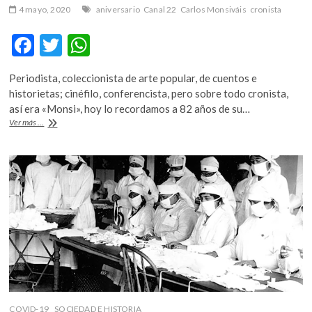
4 mayo, 2020
aniversario
Canal 22
Carlos Monsiváis
cronista
F
T
W
ac
w
h
Periodista, coleccionista de arte popular, de cuentos e
e
itt
at
historietas; cinéfilo, conferencista, pero sobre todo cronista,
b
er
s
así era «Monsi», hoy lo recordamos a 82 años de su…
Monsiváis,
Ver más ...
o
A
cronista
o
p
k
p
COVID-19
SOCIEDAD E HISTORIA