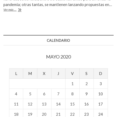
b
er
s
pandemia; otras tantas, se mantienen lanzando propuestas en…
Los
Ver más ...
o
A
independientes
en
o
p
resistencia:
k
p
Revista
«Este
País»
CALENDARIO
MAYO 2020
L
M
X
J
V
S
D
1
2
3
4
5
6
7
8
9
10
11
12
13
14
15
16
17
18
19
20
21
22
23
24