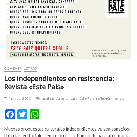
k
p
ruido?
COVID-19
LETRAS
Los independientes en resistencia:
Revista «Este País»
4 mayo, 2020
análisis
Arte
cultura
Este País
reflexión
revista
F
T
W
ac
w
h
Muchas propuestas culturales independientes ya sea espacios,
e
itt
at
librerías, editoriales, entre otros, se han unido para afrontar la