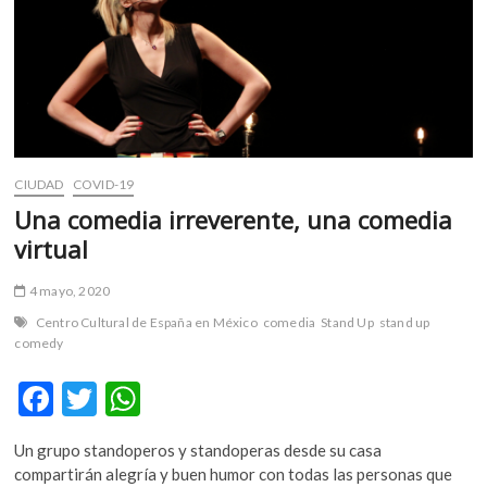
m
v
o
l
g
e
r
s
CIUDAD
COVID-19
k
Una comedia irreverente, una comedia
o
virtual
p
e
4 mayo, 2020
n
Centro Cultural de España en México
comedia
Stand Up
stand up
v
comedy
o
l
F
T
W
g
ac
w
h
e
r
Un grupo standoperos y standoperas desde su casa
e
itt
at
s
compartirán alegría y buen humor con todas las personas que