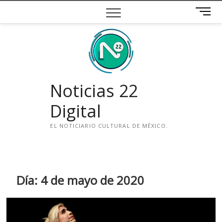
Saltar
B
al
o
contenido
t
ó
n
d
e
Noticias 22
m
e
Digital
n
ú
EL NOTICIARIO CULTURAL DE MÉXICO.
i
n
s
t
Día:
4 de mayo de 2020
a
g
r
a