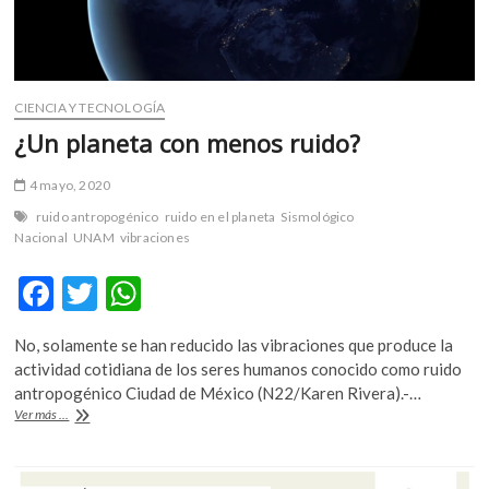
CIENCIA Y TECNOLOGÍA
¿Un planeta con menos ruido?
4 mayo, 2020
ruido antropogénico
ruido en el planeta
Sismológico
Nacional
UNAM
vibraciones
F
T
W
ac
w
h
No, solamente se han reducido las vibraciones que produce la
e
itt
at
actividad cotidiana de los seres humanos conocido como ruido
b
er
s
antropogénico Ciudad de México (N22/Karen Rivera).-…
¿Un
Ver más ...
o
A
planeta
con
o
p
menos