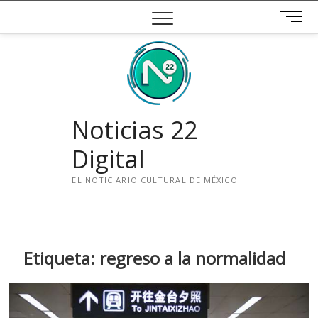
Saltar
B
al
o
contenido
t
ó
n
d
e
Noticias 22
m
e
Digital
n
ú
EL NOTICIARIO CULTURAL DE MÉXICO.
i
n
s
t
Etiqueta:
regreso a la normalidad
a
g
r
a