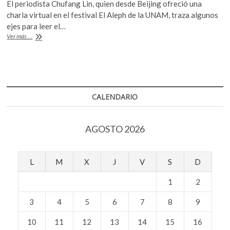
El periodista Chufang Lin, quien desde Beijing ofreció una
k
e
itt
at
charla virtual en el festival El Aleph de la UNAM, traza algunos
o
b
er
s
ejes para leer el…
p
Mirar
Ver más ...
e
o
A
a
n
China
o
p
en
k
p
su
regreso
al
CALENDARIO
cotidiano
AGOSTO 2026
L
M
X
J
V
S
D
1
2
3
4
5
6
7
8
9
10
11
12
13
14
15
16