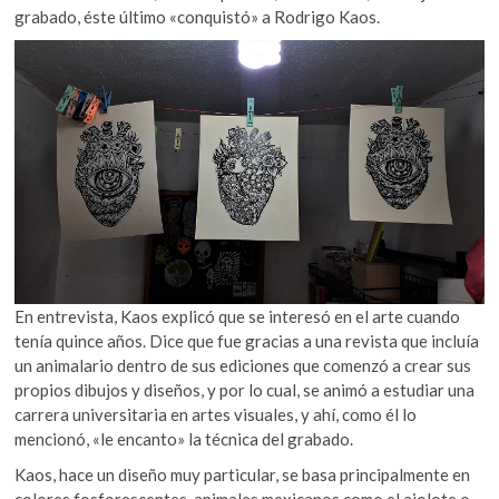
k
grabado, éste último «conquistó» a Rodrigo Kaos.
o
p
e
n
En entrevista, Kaos explicó que se interesó en el arte cuando
tenía quince años. Dice que fue gracias a una revista que incluía
un animalario dentro de sus ediciones que comenzó a crear sus
propios dibujos y diseños, y por lo cual, se animó a estudiar una
carrera universitaria en artes visuales, y ahí, como él lo
mencionó, «le encanto» la técnica del grabado.
Kaos, hace un diseño muy particular, se basa principalmente en
colores fosforescentes, animales mexicanos como el ajolote o