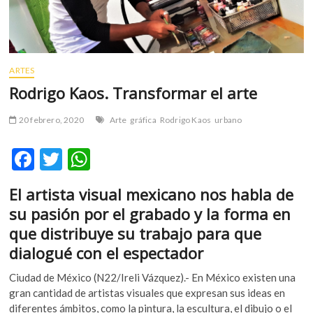
m
v
o
l
ARTES
g
Rodrigo Kaos. Transformar el arte
e
r
s
20 febrero, 2020
Arte
gráfica
Rodrigo Kaos
urbano
k
o
F
T
W
p
ac
w
h
e
El artista visual mexicano nos habla de
e
itt
at
n
su pasión por el grabado y la forma en
v
b
er
s
o
que distribuye su trabajo para que
o
A
l
dialogué con el espectador
g
o
p
e
Ciudad de México (N22/Ireli Vázquez).- En México existen una
k
p
r
gran cantidad de artistas visuales que expresan sus ideas en
s
diferentes ámbitos, como la pintura, la escultura, el dibujo o el