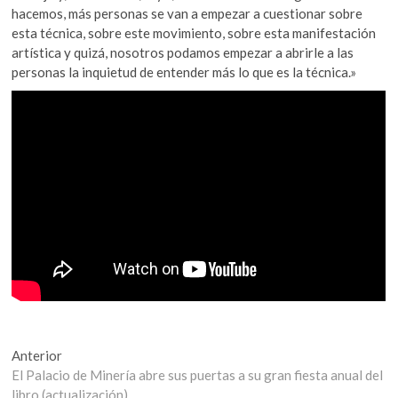
hacemos, más personas se van a empezar a cuestionar sobre
esta técnica, sobre este movimiento, sobre esta manifestación
artística y quizá, nosotros podamos empezar a abrirle a las
personas la inquietud de entender más lo que es la técnica.»
Navegación
Entrada
Anterior
anterior:
El Palacio de Minería abre sus puertas a su gran fiesta anual del
de
libro (actualización)