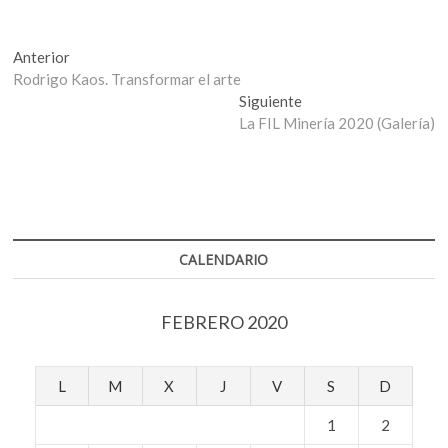
Navegación
Entrada
Anterior
anterior:
Rodrigo Kaos. Transformar el arte
de
Entrada
Siguiente
entradas
siguiente:
La FIL Minería 2020 (Galería)
CALENDARIO
FEBRERO 2020
L
M
X
J
V
S
D
1
2