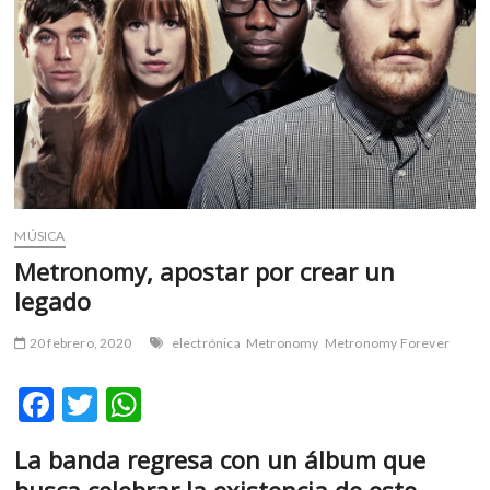
m
v
o
l
g
e
r
s
k
o
MÚSICA
p
Metronomy, apostar por crear un
e
legado
n
v
20 febrero, 2020
electrónica
Metronomy
Metronomy Forever
o
l
F
T
W
g
ac
w
h
e
r
La banda regresa con un álbum que
e
itt
at
s
busca celebrar la existencia de este