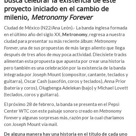
b
er
s
k
proyecto iniciado en el cambio de
o
o
A
milenio,
Metronomy Forever
p
o
p
e
Ciudad de México (N22/Ana León).- La banda inglesa formada
n
k
p
en el último año del siglo XX,
Metronomy
, regresa a nuestra
ciudad para presentar su más reciente álbum:
Metronomy
Forever
, una de sus propuestas de más largo aliento que llega
después de tres años de muy poca actividad. Diecisiete tracks
alimentan esta propuesta que apuesta por crear una historia
pero también es una celebración por la existencia de la banda
integrada por Joseph Mount (compositor, cantante, teclados y
guitarra), Oscar Cash (saxofón, coros y teclados), Anna Prior
(batería y coros), Olugbenga Adelekan (bajo) y Michael Lovett
(teclados, coros y guitarra).
El próximo 28 de febrero, la banda se presenta en el Pepsi
Center WTC con este paisaje sonoro creado en
Metronomy
Forever
y algunas sorpresas más, razón por la cual charlamos
con Joseph Mount vía mail.
De alguna manera hay una historia en el título de cada uno