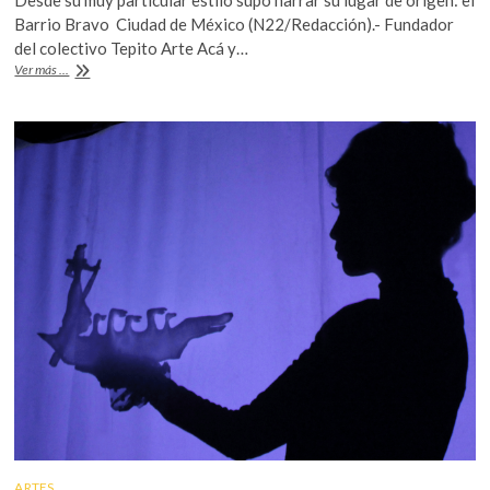
e
itt
at
k
Barrio Bravo Ciudad de México (N22/Redacción).- Fundador
o
b
er
s
del colectivo Tepito Arte Acá y…
p
Muere
Ver más ...
o
A
e
el
n
cronista
o
p
mexicano
k
p
Armando
Ramírez
ARTES