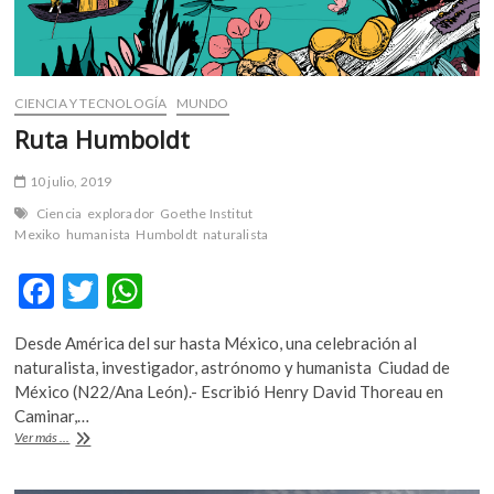
CIENCIA Y TECNOLOGÍA
MUNDO
Ruta Humboldt
10 julio, 2019
Ciencia
explorador
Goethe Institut
Mexiko
humanista
Humboldt
naturalista
F
T
W
ac
w
h
Desde América del sur hasta México, una celebración al
e
itt
at
naturalista, investigador, astrónomo y humanista Ciudad de
b
er
s
México (N22/Ana León).- Escribió Henry David Thoreau en
Caminar,…
o
A
Ruta
Ver más ...
o
p
Humboldt