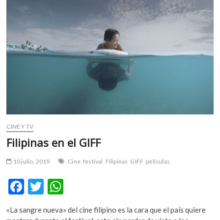
k
p
CINE Y TV
Filipinas en el GIFF
10 julio, 2019
Cine
festival
Filipinas
GIFF
películas
F
T
W
ac
w
h
«La sangre nueva» del cine filipino es la cara que el país quiere
e
itt
at