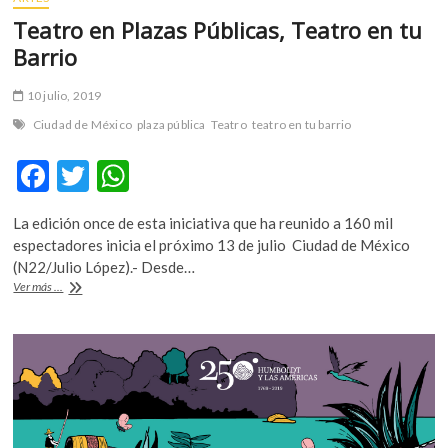
Teatro en Plazas Públicas, Teatro en tu
Barrio
10 julio, 2019
Ciudad de México
plaza pública
Teatro
teatro en tu barrio
F
T
W
ac
w
h
La edición once de esta iniciativa que ha reunido a 160 mil
e
itt
at
espectadores inicia el próximo 13 de julio Ciudad de México
b
er
s
(N22/Julio López).- Desde…
Teatro
Ver más ...
o
A
en
Plazas
o
p
Públicas,
k
p
Teatro
en
tu
Barrio