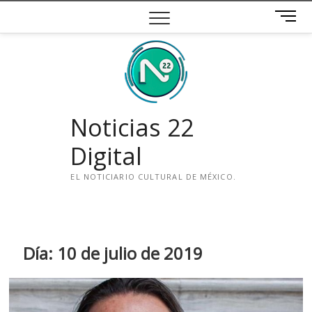
Saltar
B
al
o
contenido
t
ó
n
d
e
Noticias 22
m
e
Digital
n
ú
EL NOTICIARIO CULTURAL DE MÉXICO.
i
n
s
t
Día:
10 de julio de 2019
a
g
r
a