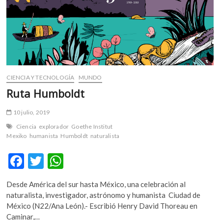
m
v
o
l
g
e
r
CIENCIA Y TECNOLOGÍA
MUNDO
s
Ruta Humboldt
k
o
10 julio, 2019
p
e
Ciencia
explorador
Goethe Institut
Mexiko
humanista
Humboldt
naturalista
n
v
F
T
W
o
l
ac
w
h
g
Desde América del sur hasta México, una celebración al
e
itt
at
e
naturalista, investigador, astrónomo y humanista Ciudad de
r
b
er
s
México (N22/Ana León).- Escribió Henry David Thoreau en
s
Caminar,…