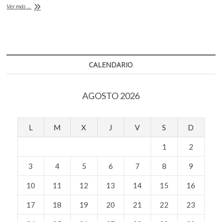
o
A
k
Ruta
Ver más ...
o
p
o
Humboldt
p
k
p
e
n
CALENDARIO
AGOSTO 2026
L
M
X
J
V
S
D
1
2
3
4
5
6
7
8
9
10
11
12
13
14
15
16
17
18
19
20
21
22
23