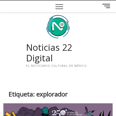
Saltar
B
al
o
contenido
t
ó
n
d
e
Noticias 22
m
e
Digital
n
ú
EL NOTICIARIO CULTURAL DE MÉXICO.
i
n
s
t
Etiqueta:
explorador
a
g
r
a