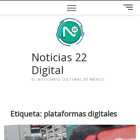
Saltar
B
al
o
contenido
t
ó
n
d
e
Noticias 22
m
e
Digital
n
ú
EL NOTICIARIO CULTURAL DE MÉXICO.
i
n
s
t
Etiqueta:
plataformas digitales
a
g
r
a