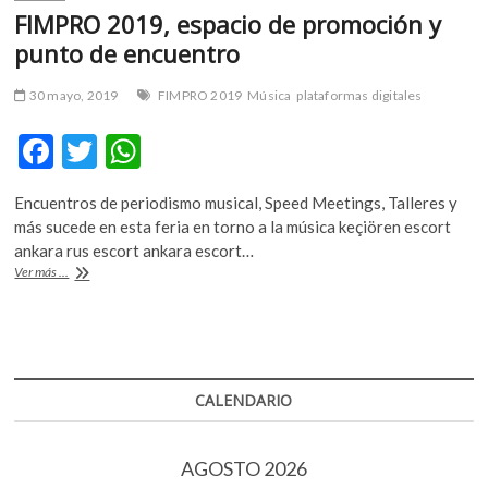
FIMPRO 2019, espacio de promoción y
punto de encuentro
30 mayo, 2019
FIMPRO 2019
Música
plataformas digitales
F
T
W
ac
w
h
Encuentros de periodismo musical, Speed Meetings, Talleres y
e
itt
at
más sucede en esta feria en torno a la música keçiören escort
b
er
s
ankara rus escort ankara escort…
FIMPRO
Ver más ...
o
A
2019,
espacio
o
p
de
k
p
promoción
y
punto
CALENDARIO
de
encuentro
AGOSTO 2026